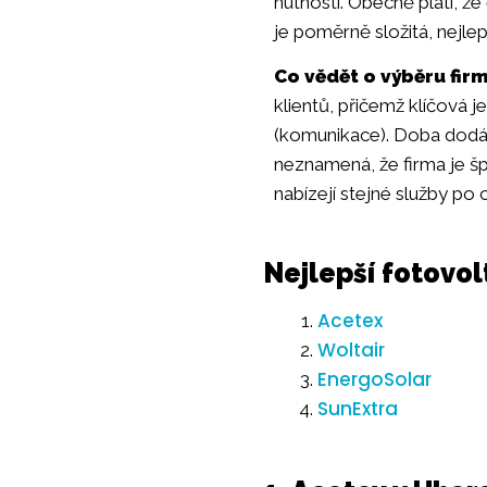
nutností. Obecně platí, že
je poměrně složitá, nejlep
Co vědět o výběru firm
klientů, přičemž klíčová 
(komunikace). Doba dodání
neznamená, že firma je šp
nabízejí stejné služby po 
Nejlepší fotovol
Acetex
Woltair
EnergoSolar
SunExtra