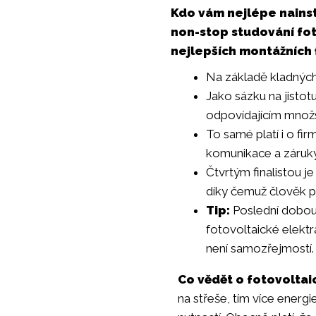
Kdo vám nejlépe nainst
non-stop studování fot
nejlepších montážních 
Na základě kladných
Jako sázku na jisto
odpovídajícím množst
To samé platí i o fi
komunikace a záruky
Čtvrtým finalistou j
díky čemuž člověk př
Tip:
Poslední dobou
fotovoltaické elektr
není samozřejmostí. Z
Co vědět o fotovoltai
na střeše, tím více energie