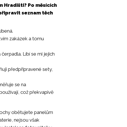
m Hradišti? Po měsících
připravit seznam těch
líbená.
stvím zakázek a tomu
čerpadla. Líbí se mi jejich
ňuji předpřipravené sety,
měřuje se na
používají, což překvapivě
plochy obětujete panelům
baterie, nejsou však