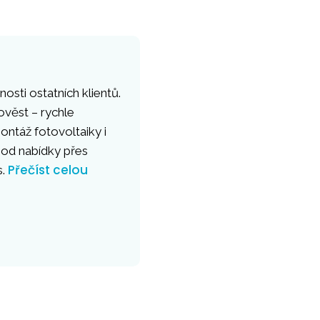
osti ostatních klientů.
ověst – rychle
ntáž fotovoltaiky i
 od nabídky přes
Přečíst celou
s.