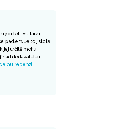
u jen fotovoltaiku,
erpadlem. Je to jistota
k jej určitě mohu
ějí nad dodavatelem
 celou recenzi…