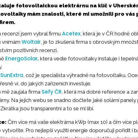
aluje fotovoltaickou elektrárnu na klíč v Uherské
ovoltaiky mám znalosti, které mi umožnili pro vás 
firem.
Acetex
 recenzí jsem vybral firmu
, která je v ČR hodně ob
Woltair
tu vnímám
, je to zkušená firma s obrovským množ
vím pozitivních recenzí.
EnergoSolar,
rmě
která vedle fotovoltaiky instaluje i tepelná 
.
SunExtra
e
, což je specialista výhradně na fotovoltaiku. Oce
esně ví, do jakých zařízeních investuje.
Sefy ČR
 mě zaujala firma
, která má dobré reference a za
árny. Na jejich webu se snadno dočtete jaké solární panely 
krátka jsou transparentní a to se mi líbí.
ce:
Čím více má vaše elektrárna kWp (max 10) a čím více 
 vytvoříte. Pro nejlepší využití energie doporučuji pořídit i 