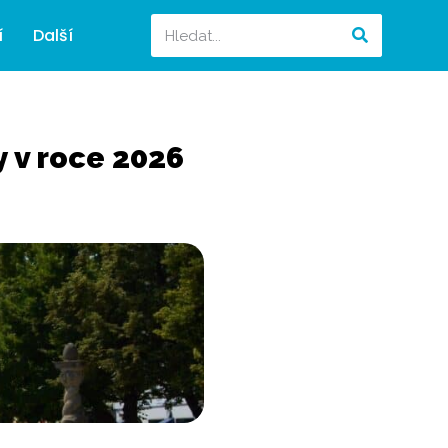
í
Další
y v roce 2026