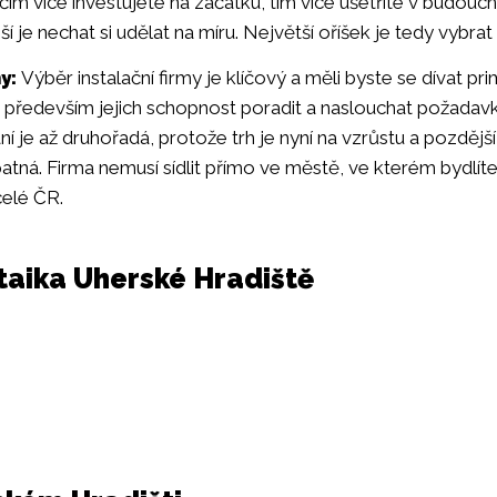
 čím více investujete na začátku, tím více ušetříte v budoucn
ší je nechat si udělat na míru. Největší oříšek je tedy vybra
y:
Výběr instalační firmy je klíčový a měli byste se dívat p
je především jejich schopnost poradit a naslouchat požada
 je až druhořadá, protože trh je nyní na vzrůstu a pozdějš
atná. Firma nemusí sídlit přímo ve městě, ve kterém bydlíte
celé ČR.
taika Uherské Hradiště