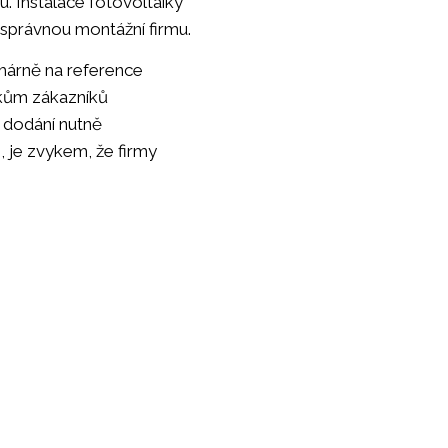
u. Instalace fotovoltaiky
t správnou montážní firmu.
rimárně na reference
vkům zákazníků
í dodání nutně
, je zvykem, že firmy