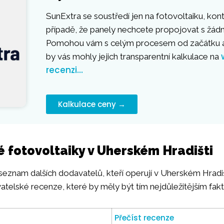
SunExtra se soustředí jen na fotovoltaiku, kont
případě, že panely nechcete propojovat s žá
Pomohou vám s celým procesem od začátku a
by vás mohly jejich transparentní kalkulace na
recenzi…
Kalkulace ceny →
é fotovoltaiky v Uherském Hradišti
 seznam dalších dodavatelů, kteří operují v Uherském Hradiš
vatelské recenze, které by měly být tím nejdůležitějším fak
Přečíst recenze