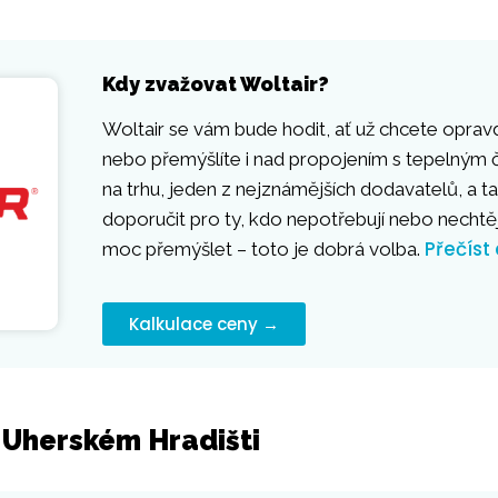
Kdy zvažovat Woltair?
Woltair se vám bude hodit, ať už chcete opravd
nebo přemýšlíte i nad propojením s tepelným č
na trhu, jeden z nejznámějších dodavatelů, a ta
doporučit pro ty, kdo nepotřebují nebo necht
Přečíst
moc přemýšlet – toto je dobrá volba.
Kalkulace ceny →
v Uherském Hradišti