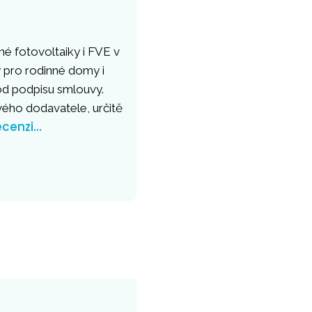
né fotovoltaiky i FVE v
 pro rodinné domy i
 od podpisu smlouvy.
vého dodavatele, určitě
ecenzi…