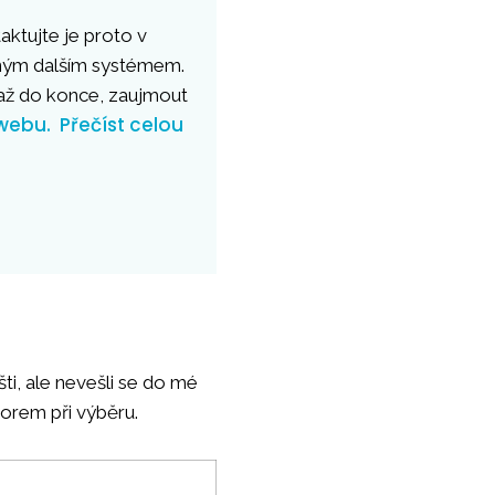
aktujte je proto v
dným dalším systémem.
ž do konce, zaujmout
webu.
Přečíst celou
ti, ale nevešli se do mé
torem při výběru.