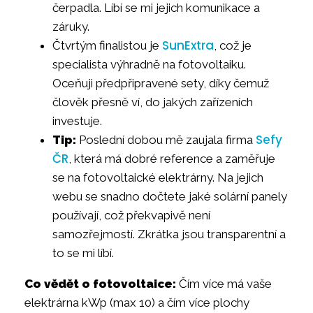
čerpadla. Líbí se mi jejich komunikace a
záruky.
SunExtra
Čtvrtým finalistou je
, což je
specialista výhradně na fotovoltaiku.
Oceňuji předpřipravené sety, díky čemuž
člověk přesně ví, do jakých zařízeních
investuje.
Sefy
Tip:
Poslední dobou mě zaujala firma
ČR
, která má dobré reference a zaměřuje
se na fotovoltaické elektrárny. Na jejich
webu se snadno dočtete jaké solární panely
používají, což překvapivě není
samozřejmostí. Zkrátka jsou transparentní a
to se mi líbí.
Co vědět o fotovoltaice:
Čím více má vaše
elektrárna kWp (max 10) a čím více plochy