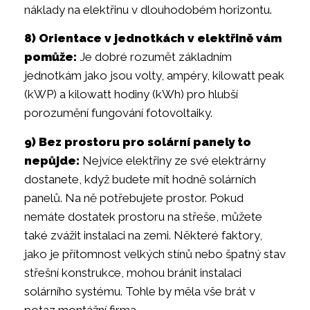
náklady na elektřinu v dlouhodobém horizontu.
8) Orientace v jednotkách v elektřině vám
pomůže:
Je dobré rozumět základním
jednotkám jako jsou volty, ampéry, kilowatt peak
(kWP) a kilowatt hodiny (kWh) pro hlubší
porozumění fungování fotovoltaiky.
9) Bez prostoru pro solární panely to
nepůjde:
Nejvíce elektřiny ze své elektrárny
dostanete, když budete mít hodně solárních
panelů. Na ně potřebujete prostor. Pokud
nemáte dostatek prostoru na střeše, můžete
také zvážit instalaci na zemi. Některé faktory,
jako je přítomnost velkých stínů nebo špatný stav
střešní konstrukce, mohou bránit instalaci
solárního systému. Tohle by měla vše brát v
potaz montážní firma.