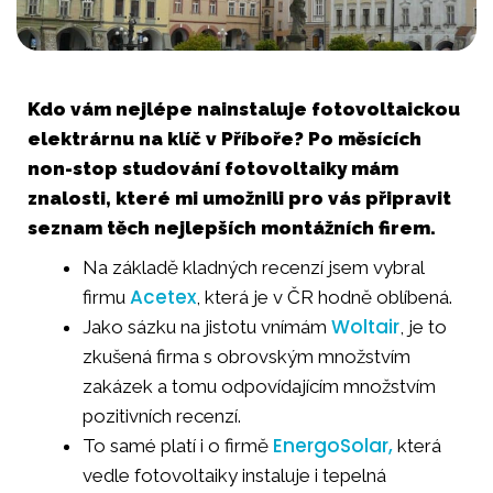
Kdo vám nejlépe nainstaluje fotovoltaickou
elektrárnu na klíč v Příboře? Po měsících
non-stop studování fotovoltaiky mám
znalosti, které mi umožnili pro vás připravit
seznam těch nejlepších montážních firem.
Na základě kladných recenzí jsem vybral
Acetex
firmu
, která je v ČR hodně oblíbená.
Woltair
Jako sázku na jistotu vnímám
, je to
zkušená firma s obrovským množstvím
zakázek a tomu odpovídajícím množstvím
pozitivních recenzí.
EnergoSolar,
To samé platí i o firmě
která
vedle fotovoltaiky instaluje i tepelná