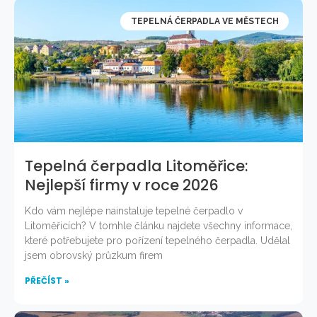
TEPELNÁ ČERPADLA VE MĚSTECH
Tepelná čerpadla Litoměřice:
Nejlepší firmy v roce 2026
Kdo vám nejlépe nainstaluje tepelné čerpadlo v
Litoměřicích? V tomhle článku najdete všechny informace,
které potřebujete pro pořízení tepelného čerpadla. Udělal
jsem obrovský průzkum firem
PŘEČÍST »