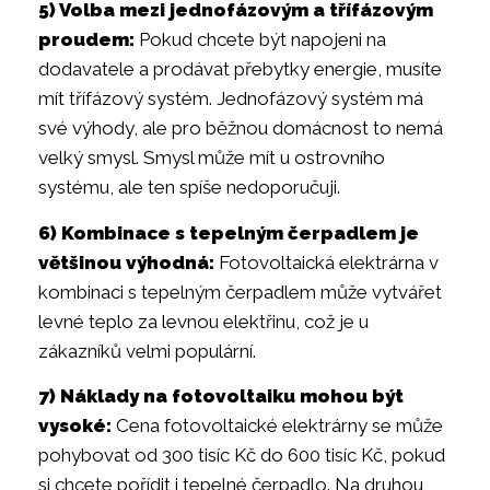
5) Volba mezi jednofázovým a třífázovým
proudem:
Pokud chcete být napojeni na
dodavatele a prodávat přebytky energie, musíte
mít třífázový systém. Jednofázový systém má
své výhody, ale pro běžnou domácnost to nemá
velký smysl. Smysl může mít u ostrovního
systému, ale ten spíše nedoporučuji.
6) Kombinace s tepelným čerpadlem je
většinou výhodná:
Fotovoltaická elektrárna v
kombinaci s tepelným čerpadlem může vytvářet
levné teplo za levnou elektřinu, což je u
zákazníků velmi populární.
7) Náklady na fotovoltaiku mohou být
vysoké:
Cena fotovoltaické elektrárny se může
pohybovat od 300 tisíc Kč do 600 tisíc Kč, pokud
si chcete pořídit i tepelné čerpadlo. Na druhou