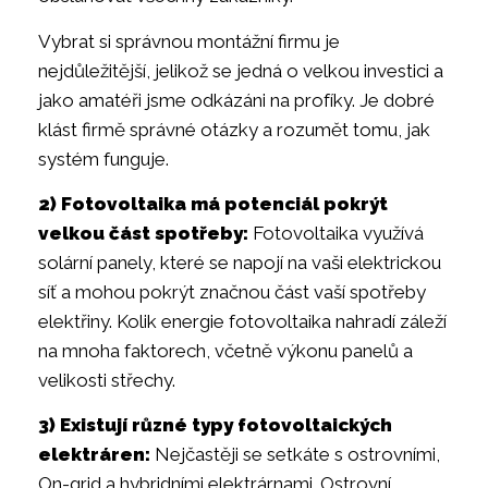
Vybrat si správnou montážní firmu je
nejdůležitější, jelikož se jedná o velkou investici a
jako amatéři jsme odkázáni na profíky. Je dobré
klást firmě správné otázky a rozumět tomu, jak
systém funguje.
2) Fotovoltaika má potenciál pokrýt
velkou část spotřeby:
Fotovoltaika využívá
solární panely, které se napojí na vaši elektrickou
síť a mohou pokrýt značnou část vaší spotřeby
elektřiny. Kolik energie fotovoltaika nahradí záleží
na mnoha faktorech, včetně výkonu panelů a
velikosti střechy.
3) Existují různé typy fotovoltaických
elektráren:
Nejčastěji se setkáte s ostrovními,
On-grid a hybridními elektrárnami. Ostrovní