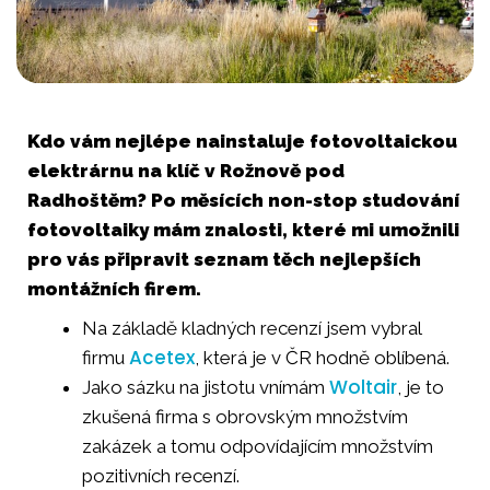
Kdo vám nejlépe nainstaluje fotovoltaickou
elektrárnu na klíč v Rožnově pod
Radhoštěm? Po měsících non-stop studování
fotovoltaiky mám znalosti, které mi umožnili
pro vás připravit seznam těch nejlepších
montážních firem.
Na základě kladných recenzí jsem vybral
Acetex
firmu
, která je v ČR hodně oblíbená.
Woltair
Jako sázku na jistotu vnímám
, je to
zkušená firma s obrovským množstvím
zakázek a tomu odpovídajícím množstvím
pozitivních recenzí.