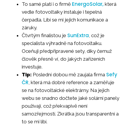
EnergoSolar,
To samé platí i o firmě
která
vedle fotovoltaiky instaluje i tepelná
čerpadla. Líbí se mi jejich komunikace a
záruky.
SunExtra
Čtvrtým finalistou je
, což je
specialista výhradně na fotovoltaiku.
Oceňuji předpřipravené sety, díky čemuž
člověk přesně ví, do jakých zařízeních
investuje.
Sefy
Tip:
Poslední dobou mě zaujala firma
ČR
, která má dobré reference a zaměřuje
se na fotovoltaické elektrárny. Na jejich
webu se snadno dočtete jaké solární panely
používají, což překvapivě není
samozřejmostí. Zkrátka jsou transparentní a
to se mi líbí.