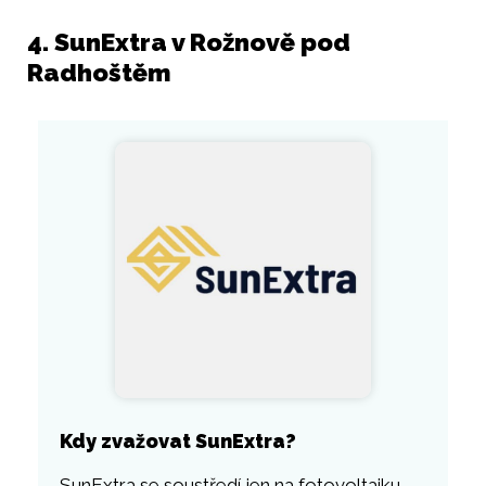
4. SunExtra v Rožnově pod
Radhoštěm
Kdy zvažovat SunExtra?
SunExtra se soustředí jen na fotovoltaiku,