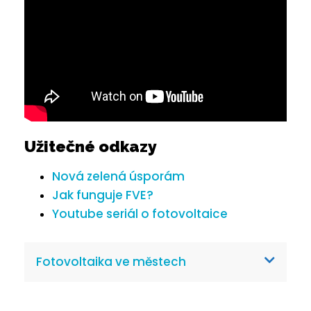
Užitečné odkazy
Nová zelená úsporám
Jak funguje FVE?
Youtube seriál o fotovoltaice
Fotovoltaika ve městech