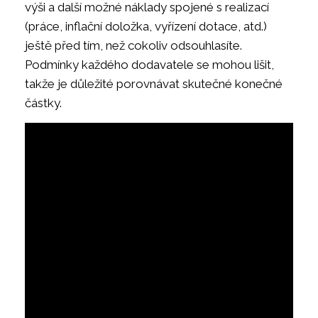
výši a další možné náklady spojené s realizací
(práce, inflační doložka, vyřízení dotace, atd.)
ještě před tím, než cokoliv odsouhlasíte.
Podmínky každého dodavatele se mohou lišit,
takže je důležité porovnávat skutečné konečné
částky.