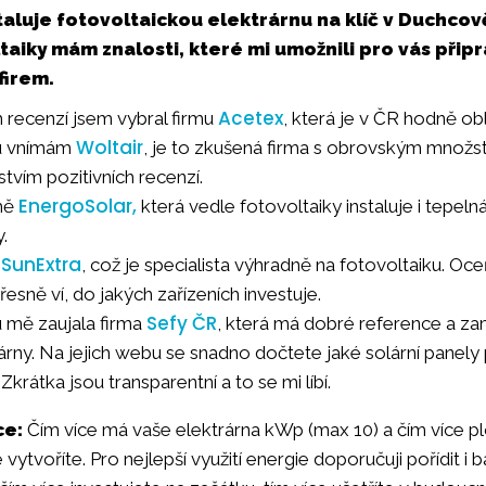
aluje fotovoltaickou elektrárnu na klíč v Duchcov
taiky mám znalosti, které mi umožnili pro vás přip
firem.
Acetex
 recenzí jsem vybral firmu
, která je v ČR hodně ob
Woltair
tu vnímám
, je to zkušená firma s obrovským množ
vím pozitivních recenzí.
EnergoSolar,
rmě
která vedle fotovoltaiky instaluje i tepelná 
.
SunExtra
e
, což je specialista výhradně na fotovoltaiku. Oce
esně ví, do jakých zařízeních investuje.
Sefy ČR
 mě zaujala firma
, která má dobré reference a za
árny. Na jejich webu se snadno dočtete jaké solární panely 
krátka jsou transparentní a to se mi líbí.
ce:
Čím více má vaše elektrárna kWp (max 10) a čím více 
 vytvoříte. Pro nejlepší využití energie doporučuji pořídit i 