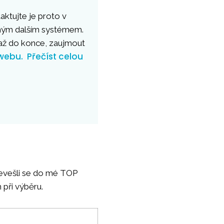
aktujte je proto v
dným dalším systémem.
ž do konce, zaujmout
webu.
Přečíst celou
nevešli se do mé TOP
 při výběru.