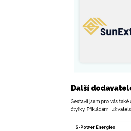
Další dodavatel
Sestavil jsem pro vás také
čtyřky. Přikládám i uživate
S-Power Energies