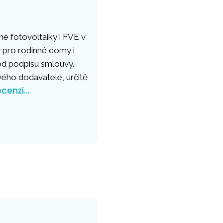
né fotovoltaiky i FVE v
 pro rodinné domy i
 od podpisu smlouvy.
vého dodavatele, určitě
ecenzi…