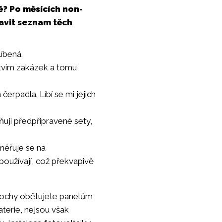
ě? Po měsících non-
ravit seznam těch
líbená.
stvím zakázek a tomu
čerpadla. Líbí se mi jejich
ňuji předpřipravené sety,
měřuje se na
používají, což překvapivě
plochy obětujete panelům
baterie, nejsou však