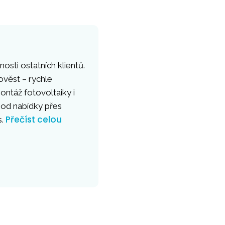
osti ostatních klientů.
ověst – rychle
ntáž fotovoltaiky i
 od nabídky přes
Přečíst celou
s.