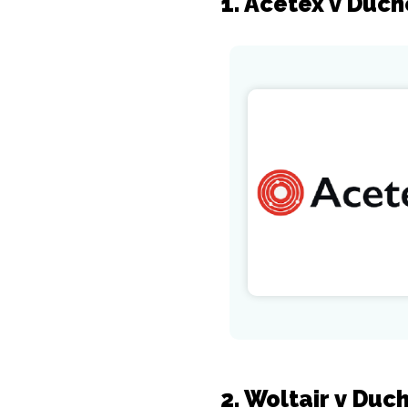
1. Acetex v Duc
2. Woltair v Duc