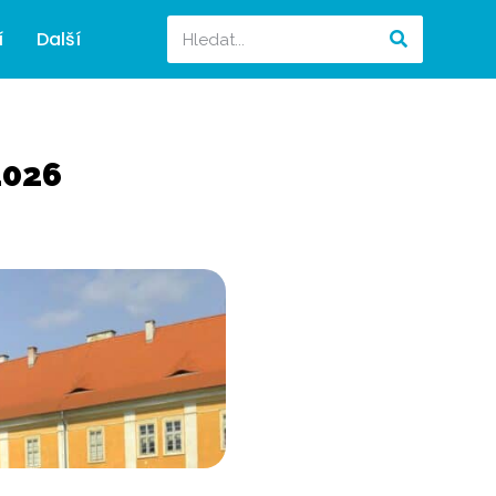
í
Další
2026