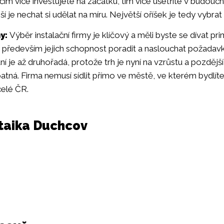
 čím více investujete na začátku, tím více ušetříte v budoucn
ší je nechat si udělat na míru. Největší oříšek je tedy vybra
y:
Výběr instalační firmy je klíčový a měli byste se dívat p
je především jejich schopnost poradit a naslouchat požada
 je až druhořadá, protože trh je nyní na vzrůstu a pozdějš
atná. Firma nemusí sídlit přímo ve městě, ve kterém bydlíte
celé ČR.
ltaika Duchcov