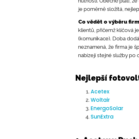
nutností. Obecně platí, že
je poměrně složitá, nejlep
Co vědět o výběru firm
klientů, přičemž klíčová 
(komunikace). Doba dodání
neznamená, že firma je šp
nabízejí stejné služby po 
Nejlepší fotovo
Acetex
Woltair
EnergoSolar
SunExtra