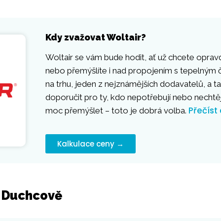
Kdy zvažovat Woltair?
Woltair se vám bude hodit, ať už chcete opravd
nebo přemýšlíte i nad propojením s tepelným č
na trhu, jeden z nejznámějších dodavatelů, a ta
doporučit pro ty, kdo nepotřebují nebo necht
Přečíst
moc přemýšlet – toto je dobrá volba.
Kalkulace ceny →
v Duchcově