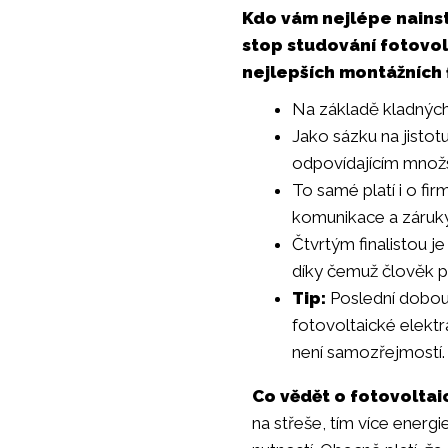
Kdo vám nejlépe nainst
stop studování fotovol
nejlepších montážních 
Na základě kladných
Jako sázku na jisto
odpovídajícím množst
To samé platí i o fi
komunikace a záruky
Čtvrtým finalistou j
díky čemuž člověk př
Tip:
Poslední dobou
fotovoltaické elektr
není samozřejmostí. Z
Co vědět o fotovoltai
na střeše, tím více energie