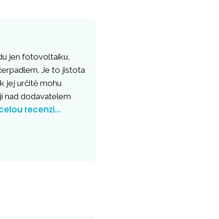
u jen fotovoltaiku,
erpadlem. Je to jistota
k jej určitě mohu
ějí nad dodavatelem
 celou recenzi…