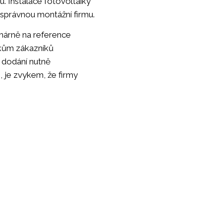
u. Instalace fotovoltaiky
t správnou montážní firmu.
rimárně na reference
vkům zákazníků
í dodání nutně
, je zvykem, že firmy