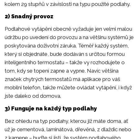
kolem 29 stupňů v závislosti na typu použité podlahy.
2) Snadný provoz
Podlahové vytápění obecně vyžaduje jen velmi malou
údržbu po uvedení do provozu a na většinu systémů je
poskytována doživotní záruka. Téměř každý systém,
který si objednáte, bude dodáván s určitou formou
inteligentního termostatu – takže vy rozhodujete o
tom, kdy se topení zapne a vypne. Navíc většina
značek chytrých termostatů má aplikace pro váš
mobilní telefon, takže můžete ovládat vytápění, i když
jste daleko od domova.
3) Funguje na každý typ podlahy
Bez ohledu na typ podlahy, kterou již máte doma, ať
už je cementová, laminátová, dřevěná, z dlaždic nebo
z kamene – buďte si jisti, že systém podlahového