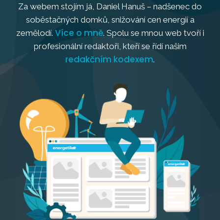
Za webem stojím já, Daniel Hanuš – nadšenec do
soběstačných domků, snižování cen energií a
Více o mně
zemělodí.
. Spolu se mnou web tvoří i
profesionální redaktoři, kteří se řídí našim
redakčním kodexem
.