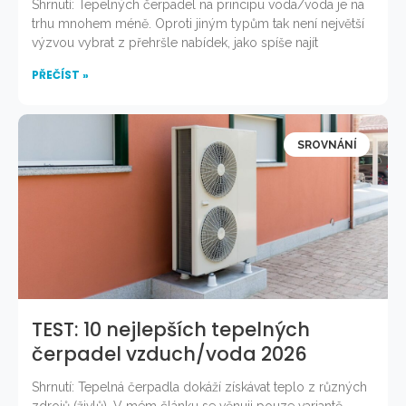
Shrnutí: Tepelných čerpadel na principu voda/voda je na
trhu mnohem méně. Oproti jiným typům tak není největší
výzvou vybrat z přehršle nabídek, jako spíše najít
PŘEČÍST »
SROVNÁNÍ
TEST: 10 nejlepších tepelných
čerpadel vzduch/voda 2026
Shrnutí: Tepelná čerpadla dokáží získávat teplo z různých