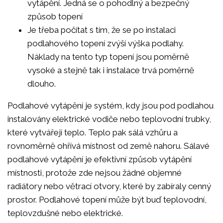
vytápění. Jedná se o pohodlný a bezpečný
způsob topení
Je třeba počítat s tím, že se po instalaci
podlahového topení zvýší výška podlahy.
Náklady na tento typ topení jsou poměrně
vysoké a stejně tak i instalace trvá poměrně
dlouho.
Podlahové vytápění je systém, kdy jsou pod podlahou
instalovány elektrické vodiče nebo teplovodní trubky,
které vytvářejí teplo. Teplo pak sálá vzhůru a
rovnoměrně ohřívá místnost od země nahoru. Sálavé
podlahové vytápění je efektivní způsob vytápění
místnosti, protože zde nejsou žádné objemné
radiátory nebo větrací otvory, které by zabíraly cenný
prostor. Podlahové topení může být buď teplovodní,
teplovzdušné nebo elektrické.