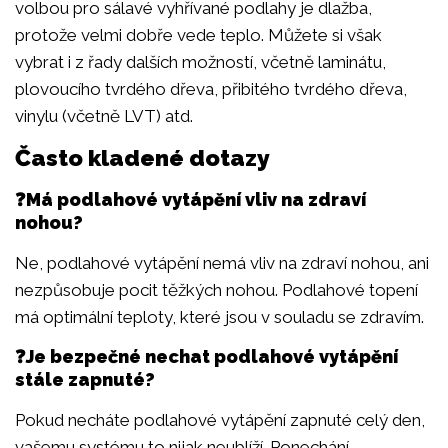
volbou pro sálavé vyhřívané podlahy je dlažba,
protože velmi dobře vede teplo. Můžete si však
vybrat i z řady dalších možností, včetně laminátu,
plovoucího tvrdého dřeva, přibitého tvrdého dřeva,
vinylu (včetně LVT) atd.
Často kladené dotazy
❓Má podlahové vytápění vliv na zdraví
nohou?
Ne, podlahové vytápění nemá vliv na zdraví nohou, ani
nezpůsobuje pocit těžkých nohou. Podlahové topení
má optimální teploty, které jsou v souladu se zdravím.
❓Je bezpečné nechat podlahové vytápění
stále zapnuté?
Pokud necháte podlahové vytápění zapnuté celý den,
vašemu systému to nijak neublíží. Ponechání