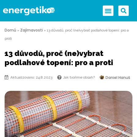
Domů
Zajímavosti
»
»
13 důvodů, proč (ne)vybrat podlahové topení: pro a
proti
13 důvodů, proč (ne)vybrat
podlahové topení: pro a proti
Daniel Hanuš
Aktualizováno: 24.8.2023
Jak tvoříme obsah?