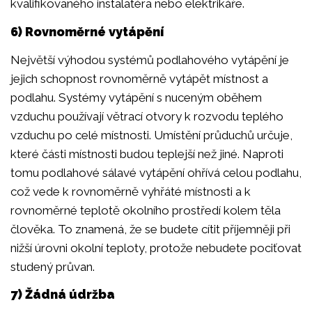
kvalifikovaného instalatéra nebo elektrikáře.
6) Rovnoměrné vytápění
Největší výhodou systémů podlahového vytápění je
jejich schopnost rovnoměrně vytápět místnost a
podlahu. Systémy vytápění s nuceným oběhem
vzduchu používají větrací otvory k rozvodu teplého
vzduchu po celé místnosti. Umístění průduchů určuje,
které části místnosti budou teplejší než jiné. Naproti
tomu podlahové sálavé vytápění ohřívá celou podlahu,
což vede k rovnoměrně vyhřáté místnosti a k
rovnoměrné teplotě okolního prostředí kolem těla
člověka. To znamená, že se budete cítit příjemněji při
nižší úrovni okolní teploty, protože nebudete pociťovat
studený průvan.
7) Žádná údržba