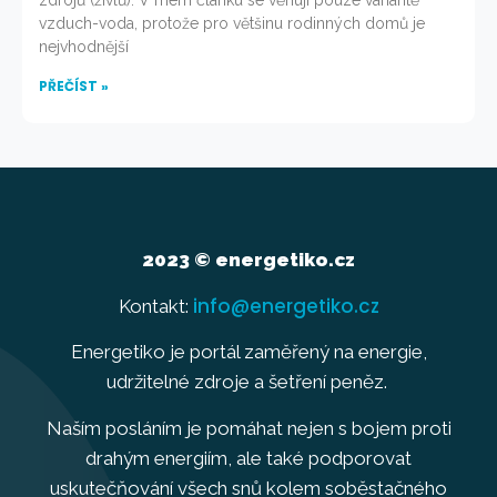
zdrojů (živlů). V mém článku se věnuji pouze variantě
vzduch-voda, protože pro většinu rodinných domů je
nejvhodnější
PŘEČÍST »
2023 © energetiko.cz
info@energetiko.cz
Kontakt:
Energetiko je portál zaměřený na energie,
udržitelné zdroje a šetření peněz.
Naším posláním je pomáhat nejen s bojem proti
drahým energiím, ale také podporovat
uskutečňování všech snů kolem soběstačného