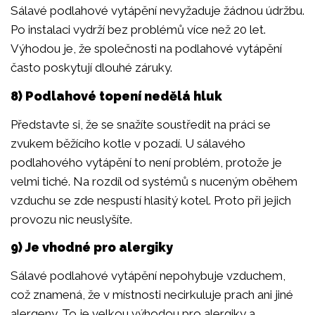
Sálavé podlahové vytápění nevyžaduje žádnou údržbu.
Po instalaci vydrží bez problémů více než 20 let.
Výhodou je, že společnosti na podlahové vytápění
často poskytují dlouhé záruky.
8) Podlahové topení nedělá hluk
Představte si, že se snažíte soustředit na práci se
zvukem běžícího kotle v pozadí. U sálavého
podlahového vytápění to není problém, protože je
velmi tiché. Na rozdíl od systémů s nuceným oběhem
vzduchu se zde nespustí hlasitý kotel. Proto při jejich
provozu nic neuslyšíte.
9) Je vhodné pro alergiky
Sálavé podlahové vytápění nepohybuje vzduchem,
což znamená, že v místnosti necirkuluje prach ani jiné
alergeny. To je velkou výhodou pro alergiky a