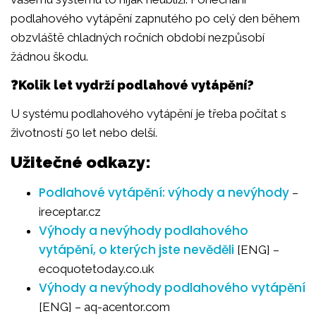
podlahového vytápění zapnutého po celý den během
obzvláště chladných ročních období nezpůsobí
žádnou škodu.
❓Kolik let vydrží podlahové vytápění?
U systému podlahového vytápění je třeba počítat s
životností 50 let nebo delší.
Užitečné odkazy:
Podlahové vytápění: výhody a nevýhody
–
ireceptar.cz
Výhody a nevýhody podlahového
vytápění, o kterých jste nevěděli
[ENG] –
ecoquotetoday.co.uk
Výhody a nevýhody podlahového vytápění
[ENG] – aq-acentor.com