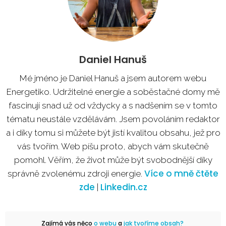
Daniel Hanuš
Mé jméno je Daniel Hanuš a jsem autorem webu
Energetiko. Udržitelné energie a soběstačné domy mě
fascinují snad už od vždycky a s nadšením se v tomto
tématu neustále vzdělávám. Jsem povoláním redaktor
a i díky tomu si můžete být jistí kvalitou obsahu, jež pro
vás tvořím. Web píšu proto, abych vám skutečně
pomohl. Věřím, že život může být svobodnější díky
Více o mně čtěte
správně zvolenému zdroji energie.
zde
Linkedin.cz
|
Zajímá vás něco
o webu
a
jak tvoříme obsah?