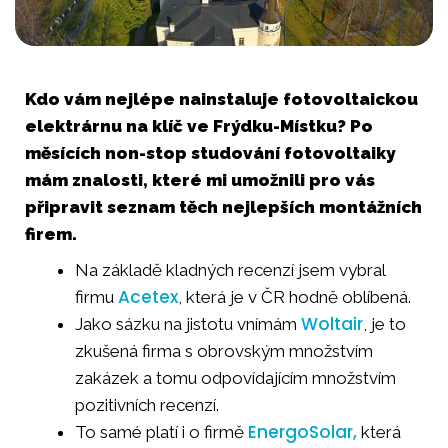
Kdo vám nejlépe nainstaluje fotovoltaickou
elektrárnu na klíč ve Frýdku-Místku? Po
měsících non-stop studování fotovoltaiky
mám znalosti, které mi umožnili pro vás
připravit seznam těch nejlepších montážních
firem.
Na základě kladných recenzí jsem vybral
Acetex
firmu
, která je v ČR hodně oblíbená.
Woltair
Jako sázku na jistotu vnímám
, je to
zkušená firma s obrovským množstvím
zakázek a tomu odpovídajícím množstvím
pozitivních recenzí.
EnergoSolar,
To samé platí i o firmě
která