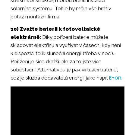
střešní konstrukce, mohou bránit instalaci
solárního systému. Tohle by měla vše brát v
potaz montážní firma.
10) Zvažte baterii k fotovoltaické
elektrárně:
Díky pořízení baterie můžete
skladovat elektřinu a využívat v časech, kdy není
k dispozici tolik sluneční energii (třeba v noci).
Pořízení je sice dražší, ale za to jste více
soběstační. Alternativou je pak virtuální baterie,
E-on
což je služba dodavatelů energií jako např.
.