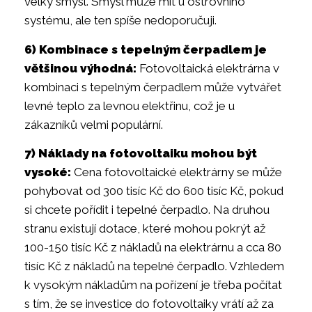
velký smysl. Smysl může mít u ostrovního
systému, ale ten spíše nedoporučuji.
6) Kombinace s tepelným čerpadlem je
většinou výhodná:
Fotovoltaická elektrárna v
kombinaci s tepelným čerpadlem může vytvářet
levné teplo za levnou elektřinu, což je u
zákazníků velmi populární.
7) Náklady na fotovoltaiku mohou být
vysoké:
Cena fotovoltaické elektrárny se může
pohybovat od 300 tisíc Kč do 600 tisíc Kč, pokud
si chcete pořídit i tepelné čerpadlo. Na druhou
stranu existují dotace, které mohou pokrýt až
100-150 tisíc Kč z nákladů na elektrárnu a cca 80
tisíc Kč z nákladů na tepelné čerpadlo. Vzhledem
k vysokým nákladům na pořízení je třeba počítat
s tím, že se investice do fotovoltaiky vrátí až za