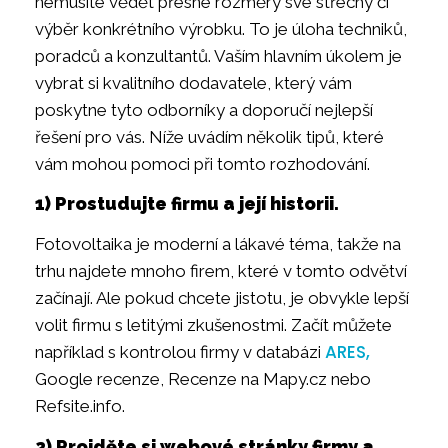
nemusíte vědět přesné rozměry své střechy či
výběr konkrétního výrobku. To je úloha techniků,
poradců a konzultantů. Vaším hlavním úkolem je
vybrat si kvalitního dodavatele, který vám
poskytne tyto odborníky a doporučí nejlepší
řešení pro vás. Níže uvádím několik tipů, které
vám mohou pomoci při tomto rozhodování.
1) Prostudujte firmu a její historii.
Fotovoltaika je moderní a lákavé téma, takže na
trhu najdete mnoho firem, které v tomto odvětví
začínají. Ale pokud chcete jistotu, je obvykle lepší
volit firmu s letitými zkušenostmi. Začít můžete
ARES,
například s kontrolou firmy v databázi
Google recenze, Recenze na Mapy.cz nebo
Refsite.info.
2) Projděte si webové stránky firmy a