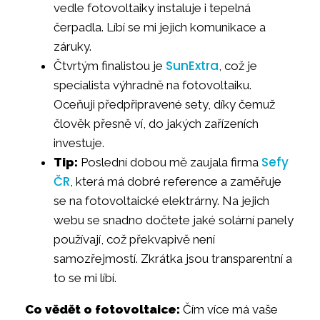
vedle fotovoltaiky instaluje i tepelná
čerpadla. Líbí se mi jejich komunikace a
záruky.
SunExtra
Čtvrtým finalistou je
, což je
specialista výhradně na fotovoltaiku.
Oceňuji předpřipravené sety, díky čemuž
člověk přesně ví, do jakých zařízeních
investuje.
Sefy
Tip:
Poslední dobou mě zaujala firma
ČR
, která má dobré reference a zaměřuje
se na fotovoltaické elektrárny. Na jejich
webu se snadno dočtete jaké solární panely
používají, což překvapivě není
samozřejmostí. Zkrátka jsou transparentní a
to se mi líbí.
Co vědět o fotovoltaice:
Čím více má vaše