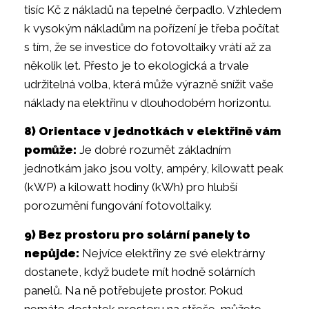
tisíc Kč z nákladů na tepelné čerpadlo. Vzhledem
k vysokým nákladům na pořízení je třeba počítat
s tím, že se investice do fotovoltaiky vrátí až za
několik let. Přesto je to ekologická a trvale
udržitelná volba, která může výrazně snížit vaše
náklady na elektřinu v dlouhodobém horizontu.
8) Orientace v jednotkách v elektřině vám
pomůže:
Je dobré rozumět základním
jednotkám jako jsou volty, ampéry, kilowatt peak
(kWP) a kilowatt hodiny (kWh) pro hlubší
porozumění fungování fotovoltaiky.
9) Bez prostoru pro solární panely to
nepůjde:
Nejvíce elektřiny ze své elektrárny
dostanete, když budete mít hodně solárních
panelů. Na ně potřebujete prostor. Pokud
nemáte dostatek prostoru na střeše, můžete