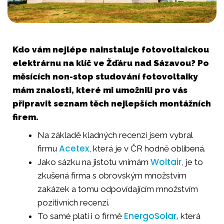
Kdo vám nejlépe nainstaluje fotovoltaickou
elektrárnu na klíč ve Žďáru nad Sázavou? Po
měsících non-stop studování fotovoltaiky
mám znalosti, které mi umožnili pro vás
připravit seznam těch nejlepších montážních
firem.
Na základě kladných recenzí jsem vybral
Acetex
firmu
, která je v ČR hodně oblíbená.
Woltair
Jako sázku na jistotu vnímám
, je to
zkušená firma s obrovským množstvím
zakázek a tomu odpovídajícím množstvím
pozitivních recenzí.
EnergoSolar,
To samé platí i o firmě
která