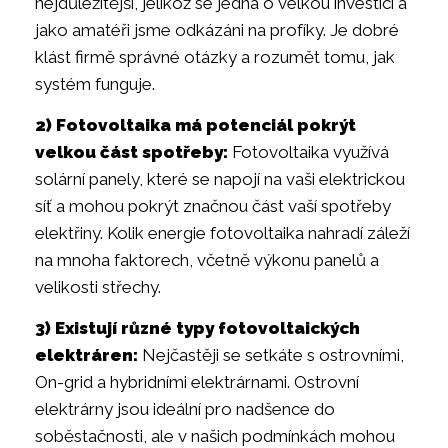
nejdůležitější, jelikož se jedná o velkou investici a
jako amatéři jsme odkázáni na profíky. Je dobré
klást firmě správné otázky a rozumět tomu, jak
systém funguje.
2) Fotovoltaika má potenciál pokrýt
velkou část spotřeby:
Fotovoltaika využívá
solární panely, které se napojí na vaši elektrickou
síť a mohou pokrýt značnou část vaší spotřeby
elektřiny. Kolik energie fotovoltaika nahradí záleží
na mnoha faktorech, včetně výkonu panelů a
velikosti střechy.
3) Existují různé typy fotovoltaických
elektráren:
Nejčastěji se setkáte s ostrovními,
On-grid a hybridními elektrárnami. Ostrovní
elektrárny jsou ideální pro nadšence do
soběstačnosti, ale v našich podmínkách mohou