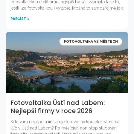
fotovoltaickou elektrárnu, nejspíš by vás zajímalo také to,
jestli lze fotovoltaikou i vytápět. Možné to samozřejmě je a
PŘEČÍST »
FOTOVOLTAIKA VE MĚSTECH
Fotovoltaika Ústí nad Labem:
Nejlepší firmy v roce 2026
Kdo vám nejlépe nainstaluje fotovoltaickou elektrárnu na
klíč v Ústí nad Labem? Po měsících non-stop studování