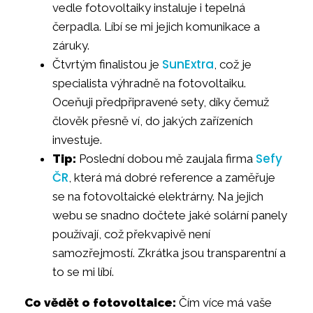
vedle fotovoltaiky instaluje i tepelná
čerpadla. Líbí se mi jejich komunikace a
záruky.
SunExtra
Čtvrtým finalistou je
, což je
specialista výhradně na fotovoltaiku.
Oceňuji předpřipravené sety, díky čemuž
člověk přesně ví, do jakých zařízeních
investuje.
Sefy
Tip:
Poslední dobou mě zaujala firma
ČR
, která má dobré reference a zaměřuje
se na fotovoltaické elektrárny. Na jejich
webu se snadno dočtete jaké solární panely
používají, což překvapivě není
samozřejmostí. Zkrátka jsou transparentní a
to se mi líbí.
Co vědět o fotovoltaice:
Čím více má vaše