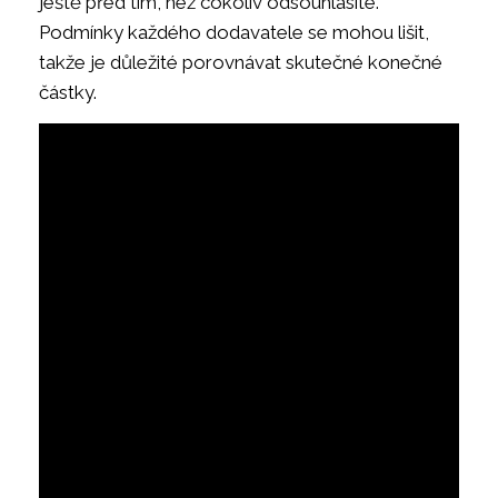
ještě před tím, než cokoliv odsouhlasíte.
Podmínky každého dodavatele se mohou lišit,
takže je důležité porovnávat skutečné konečné
částky.