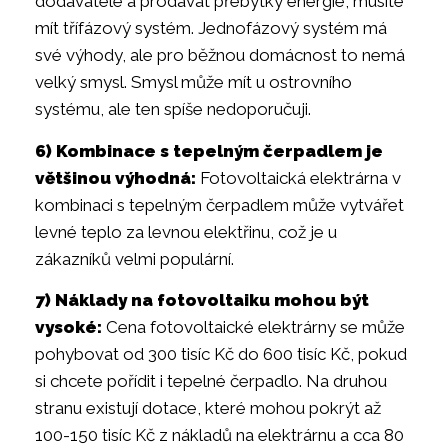
dodavatele a prodávat přebytky energie, musíte
mít třífázový systém. Jednofázový systém má
své výhody, ale pro běžnou domácnost to nemá
velký smysl. Smysl může mít u ostrovního
systému, ale ten spíše nedoporučuji.
6) Kombinace s tepelným čerpadlem je
většinou výhodná:
Fotovoltaická elektrárna v
kombinaci s tepelným čerpadlem může vytvářet
levné teplo za levnou elektřinu, což je u
zákazníků velmi populární.
7) Náklady na fotovoltaiku mohou být
vysoké:
Cena fotovoltaické elektrárny se může
pohybovat od 300 tisíc Kč do 600 tisíc Kč, pokud
si chcete pořídit i tepelné čerpadlo. Na druhou
stranu existují dotace, které mohou pokrýt až
100-150 tisíc Kč z nákladů na elektrárnu a cca 80