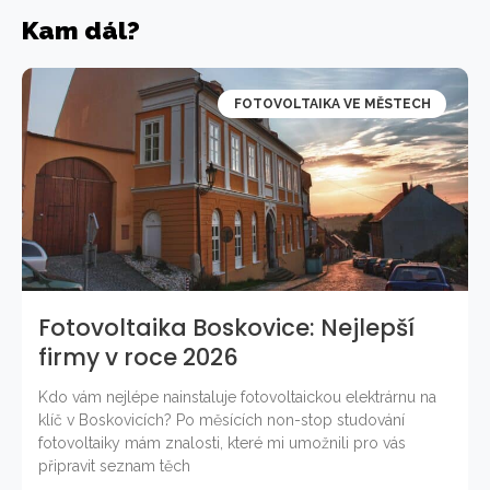
Kam dál?
FOTOVOLTAIKA VE MĚSTECH
Fotovoltaika Boskovice: Nejlepší
firmy v roce 2026
Kdo vám nejlépe nainstaluje fotovoltaickou elektrárnu na
klíč v Boskovicích? Po měsících non-stop studování
fotovoltaiky mám znalosti, které mi umožnili pro vás
připravit seznam těch