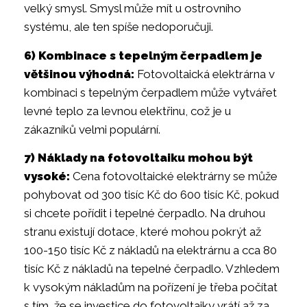
velký smysl. Smysl může mít u ostrovního
systému, ale ten spíše nedoporučuji.
6) Kombinace s tepelným čerpadlem je
většinou výhodná:
Fotovoltaická elektrárna v
kombinaci s tepelným čerpadlem může vytvářet
levné teplo za levnou elektřinu, což je u
zákazníků velmi populární.
7) Náklady na fotovoltaiku mohou být
vysoké:
Cena fotovoltaické elektrárny se může
pohybovat od 300 tisíc Kč do 600 tisíc Kč, pokud
si chcete pořídit i tepelné čerpadlo. Na druhou
stranu existují dotace, které mohou pokrýt až
100-150 tisíc Kč z nákladů na elektrárnu a cca 80
tisíc Kč z nákladů na tepelné čerpadlo. Vzhledem
k vysokým nákladům na pořízení je třeba počítat
s tím, že se investice do fotovoltaiky vrátí až za