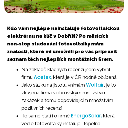
Kdo vám nejlépe nainstaluje fotovoltaickou
elektrárnu na klíč v Dobříši? Po měsících
non-stop studování fotovoltaiky mám
znalosti, které mi umožnili pro vás připravit
seznam těch nejlepších montážních firem.
Na základě kladných recenzí jsem vybral
Acetex
firmu
, která je v ČR hodně oblíbená.
Woltair
Jako sázku na jistotu vnímám
, je to
zkušená firma s obrovským množstvím
zakázek a tomu odpovídajícím množstvím
pozitivních recenzí.
EnergoSolar,
To samé platí i o firmě
která
vedle fotovoltaiky instaluje i tepelná