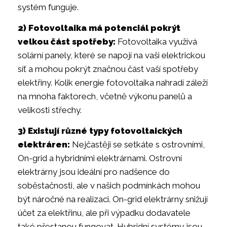
systém funguje.
2) Fotovoltaika má potenciál pokrýt
velkou část spotřeby:
Fotovoltaika využívá
solární panely, které se napojí na vaši elektrickou
síť a mohou pokrýt značnou část vaší spotřeby
elektřiny. Kolik energie fotovoltaika nahradí záleží
na mnoha faktorech, včetně výkonu panelů a
velikosti střechy.
3) Existují různé typy fotovoltaických
elektráren:
Nejčastěji se setkáte s ostrovními,
On-grid a hybridními elektrárnami. Ostrovní
elektrárny jsou ideální pro nadšence do
soběstačnosti, ale v našich podmínkách mohou
být náročné na realizaci. On-grid elektrárny snižují
účet za elektřinu, ale při výpadku dodavatele
také přestanou fungovat. Hybridní systémy jsou