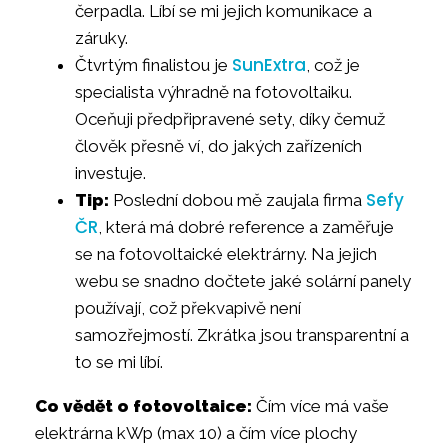
čerpadla. Líbí se mi jejich komunikace a
záruky.
SunExtra
Čtvrtým finalistou je
, což je
specialista výhradně na fotovoltaiku.
Oceňuji předpřipravené sety, díky čemuž
člověk přesně ví, do jakých zařízeních
investuje.
Sefy
Tip:
Poslední dobou mě zaujala firma
ČR
, která má dobré reference a zaměřuje
se na fotovoltaické elektrárny. Na jejich
webu se snadno dočtete jaké solární panely
používají, což překvapivě není
samozřejmostí. Zkrátka jsou transparentní a
to se mi líbí.
Co vědět o fotovoltaice:
Čím více má vaše
elektrárna kWp (max 10) a čím více plochy