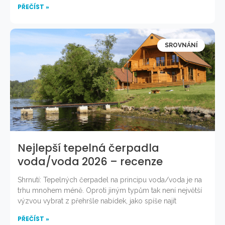
PŘEČÍST »
SROVNÁNÍ
Nejlepší tepelná čerpadla
voda/voda 2026 – recenze
Shrnutí: Tepelných čerpadel na principu voda/voda je na
trhu mnohem méně. Oproti jiným typům tak není největší
výzvou vybrat z přehršle nabídek, jako spíše najít
PŘEČÍST »