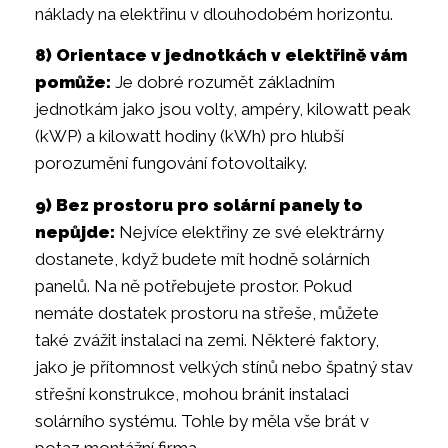
náklady na elektřinu v dlouhodobém horizontu.
8) Orientace v jednotkách v elektřině vám
pomůže:
Je dobré rozumět základním
jednotkám jako jsou volty, ampéry, kilowatt peak
(kWP) a kilowatt hodiny (kWh) pro hlubší
porozumění fungování fotovoltaiky.
9) Bez prostoru pro solární panely to
nepůjde:
Nejvíce elektřiny ze své elektrárny
dostanete, když budete mít hodně solárních
panelů. Na ně potřebujete prostor. Pokud
nemáte dostatek prostoru na střeše, můžete
také zvážit instalaci na zemi. Některé faktory,
jako je přítomnost velkých stínů nebo špatný stav
střešní konstrukce, mohou bránit instalaci
solárního systému. Tohle by měla vše brát v
potaz montážní firma.