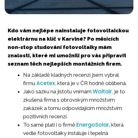
Kdo vám nejlépe nainstaluje fotovoltaickou
elektrárnu na klíč v Karviné? Po měsících
non-stop studování fotovoltaiky mám
znalosti, které mi umožnili pro vás připravit
seznam těch nejlepších montážních firem.
Na základě kladných recenzí jsem vybral
Acetex
firmu
, která je v ČR hodně oblíbená.
Woltair
Jako sázku na jistotu vnímám
, je to
zkušená firma s obrovským množstvím
zakázek a tomu odpovídajícím množstvím
pozitivních recenzí.
EnergoSolar,
To samé platí i o firmě
která
vedle fotovoltaiky instaluje i tepelná