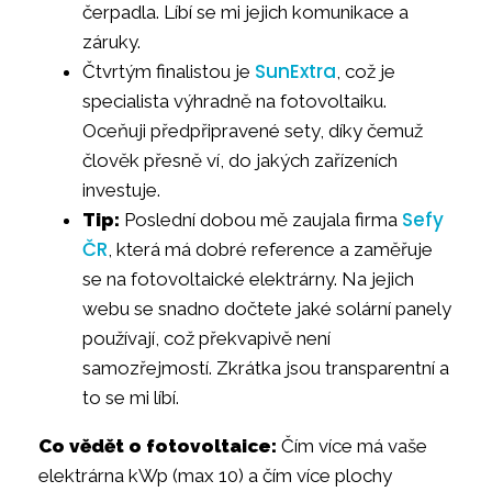
čerpadla. Líbí se mi jejich komunikace a
záruky.
SunExtra
Čtvrtým finalistou je
, což je
specialista výhradně na fotovoltaiku.
Oceňuji předpřipravené sety, díky čemuž
člověk přesně ví, do jakých zařízeních
investuje.
Sefy
Tip:
Poslední dobou mě zaujala firma
ČR
, která má dobré reference a zaměřuje
se na fotovoltaické elektrárny. Na jejich
webu se snadno dočtete jaké solární panely
používají, což překvapivě není
samozřejmostí. Zkrátka jsou transparentní a
to se mi líbí.
Co vědět o fotovoltaice:
Čím více má vaše
elektrárna kWp (max 10) a čím více plochy