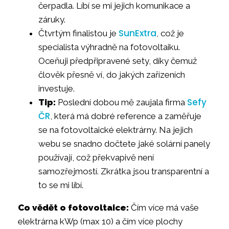
čerpadla. Líbí se mi jejich komunikace a
záruky.
SunExtra
Čtvrtým finalistou je
, což je
specialista výhradně na fotovoltaiku.
Oceňuji předpřipravené sety, díky čemuž
člověk přesně ví, do jakých zařízeních
investuje.
Sefy
Tip:
Poslední dobou mě zaujala firma
ČR
, která má dobré reference a zaměřuje
se na fotovoltaické elektrárny. Na jejich
webu se snadno dočtete jaké solární panely
používají, což překvapivě není
samozřejmostí. Zkrátka jsou transparentní a
to se mi líbí.
Co vědět o fotovoltaice:
Čím více má vaše
elektrárna kWp (max 10) a čím více plochy