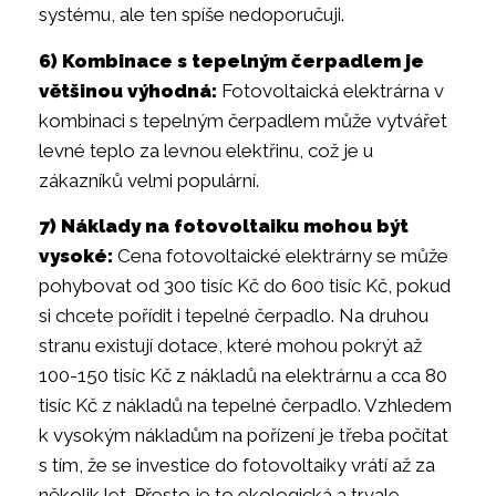
systému, ale ten spíše nedoporučuji.
6) Kombinace s tepelným čerpadlem je
většinou výhodná:
Fotovoltaická elektrárna v
kombinaci s tepelným čerpadlem může vytvářet
levné teplo za levnou elektřinu, což je u
zákazníků velmi populární.
7) Náklady na fotovoltaiku mohou být
vysoké:
Cena fotovoltaické elektrárny se může
pohybovat od 300 tisíc Kč do 600 tisíc Kč, pokud
si chcete pořídit i tepelné čerpadlo. Na druhou
stranu existují dotace, které mohou pokrýt až
100-150 tisíc Kč z nákladů na elektrárnu a cca 80
tisíc Kč z nákladů na tepelné čerpadlo. Vzhledem
k vysokým nákladům na pořízení je třeba počítat
s tím, že se investice do fotovoltaiky vrátí až za
několik let. Přesto je to ekologická a trvale