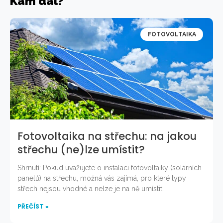
Kam dál?
FOTOVOLTAIKA
Fotovoltaika na střechu: na jakou
střechu (ne)lze umístit?
Shrnutí: Pokud uvažujete o instalaci fotovoltaiky (solárních
panelů) na střechu, možná vás zajímá, pro které typy
střech nejsou vhodné a nelze je na ně umístit.
PŘEČÍST »