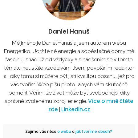
Daniel Hanuš
Mé jméno je Daniel Hanuš a jsem autorem webu
Energetiko. Udržitelné energie a soběstačné domy mě
fascinují snad už od vždycky a s nadšením se v tomto
tématu neustále vzdělávám. Jsem povoláním redaktor
a i díky tomu si můžete být jistí kvalitou obsahu, jež pro
vás tvořím. Web píšu proto, abych vám skutečně
pomohl. Věřím, že život může být svobodnější díky
Více o mně čtěte
správně zvolenému zdroji energie.
zde
Linkedin.cz
|
Zajímá vás něco
o webu
a
jak tvoříme obsah?