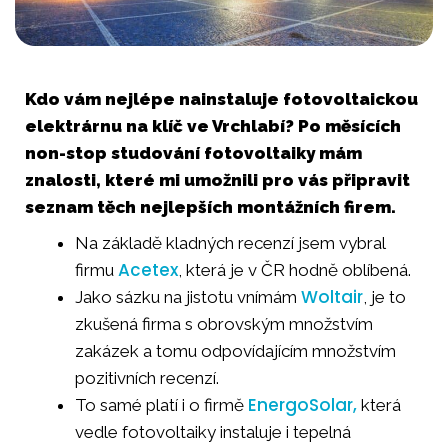
Kdo vám nejlépe nainstaluje fotovoltaickou
elektrárnu na klíč ve Vrchlabí? Po měsících
non-stop studování fotovoltaiky mám
znalosti, které mi umožnili pro vás připravit
seznam těch nejlepších montážních firem.
Na základě kladných recenzí jsem vybral
Acetex
firmu
, která je v ČR hodně oblíbená.
Woltair
Jako sázku na jistotu vnímám
, je to
zkušená firma s obrovským množstvím
zakázek a tomu odpovídajícím množstvím
pozitivních recenzí.
EnergoSolar,
To samé platí i o firmě
která
vedle fotovoltaiky instaluje i tepelná