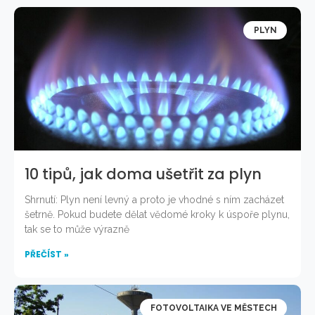
PLYN
10 tipů, jak doma ušetřit za plyn
Shrnutí: Plyn není levný a proto je vhodné s ním zacházet
šetrně. Pokud budete dělat vědomé kroky k úspoře plynu,
tak se to může výrazně
PŘEČÍST »
FOTOVOLTAIKA VE MĚSTECH