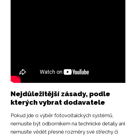
Nejdůležitější zásady, podle
kterých vybrat dodavatele
Pokud jde o výběr fotovoltaických systémů,
nemusíte být odborníkem na technické detaily ani
nemusíte vědět přesné rozměry své střechy či