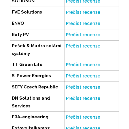
Přečíst recenze
SOLIDSUN
Přečíst recenze
FVE Solutions
Přečíst recenze
ENVO
Přečíst recenze
Rufy PV
Přečíst recenze
Pešek & Mudra solární
systémy
Přečíst recenze
TT Green Life
Přečíst recenze
S-Power Energies
Přečíst recenze
SEFY Czech Republic
Přečíst recenze
DN Solutions and
Services
Přečíst recenze
ERA-engineering
Přečíst recenze
Fotovoltaikamp2