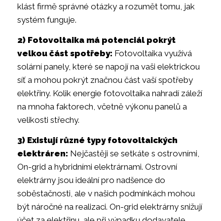
klást firmě správné otázky a rozumět tomu, jak
systém funguje.
2) Fotovoltaika má potenciál pokrýt
velkou část spotřeby:
Fotovoltaika využívá
solární panely, které se napojí na vaši elektrickou
síť a mohou pokrýt značnou část vaší spotřeby
elektřiny. Kolik energie fotovoltaika nahradí záleží
na mnoha faktorech, včetně výkonu panelů a
velikosti střechy.
3) Existují různé typy fotovoltaických
elektráren:
Nejčastěji se setkáte s ostrovními,
On-grid a hybridními elektrárnami. Ostrovní
elektrárny jsou ideální pro nadšence do
soběstačnosti, ale v našich podmínkách mohou
být náročné na realizaci. On-grid elektrárny snižují
účet za elektřinu, ale při výpadku dodavatele