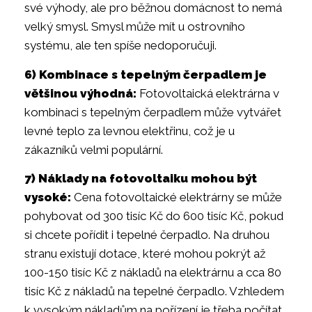
své výhody, ale pro běžnou domácnost to nemá
velký smysl. Smysl může mít u ostrovního
systému, ale ten spíše nedoporučuji.
6) Kombinace s tepelným čerpadlem je
většinou výhodná:
Fotovoltaická elektrárna v
kombinaci s tepelným čerpadlem může vytvářet
levné teplo za levnou elektřinu, což je u
zákazníků velmi populární.
7) Náklady na fotovoltaiku mohou být
vysoké:
Cena fotovoltaické elektrárny se může
pohybovat od 300 tisíc Kč do 600 tisíc Kč, pokud
si chcete pořídit i tepelné čerpadlo. Na druhou
stranu existují dotace, které mohou pokrýt až
100-150 tisíc Kč z nákladů na elektrárnu a cca 80
tisíc Kč z nákladů na tepelné čerpadlo. Vzhledem
k vysokým nákladům na pořízení je třeba počítat