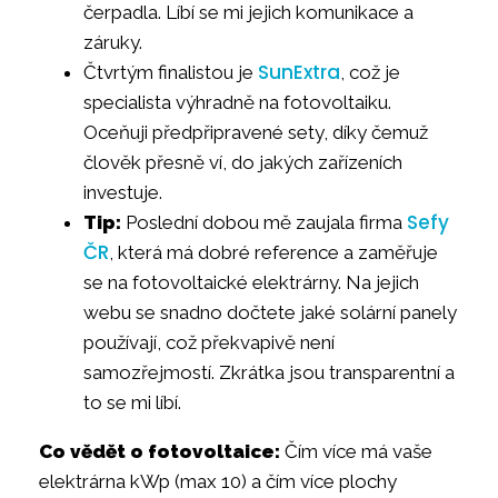
čerpadla. Líbí se mi jejich komunikace a
záruky.
SunExtra
Čtvrtým finalistou je
, což je
specialista výhradně na fotovoltaiku.
Oceňuji předpřipravené sety, díky čemuž
člověk přesně ví, do jakých zařízeních
investuje.
Sefy
Tip:
Poslední dobou mě zaujala firma
ČR
, která má dobré reference a zaměřuje
se na fotovoltaické elektrárny. Na jejich
webu se snadno dočtete jaké solární panely
používají, což překvapivě není
samozřejmostí. Zkrátka jsou transparentní a
to se mi líbí.
Co vědět o fotovoltaice:
Čím více má vaše
elektrárna kWp (max 10) a čím více plochy