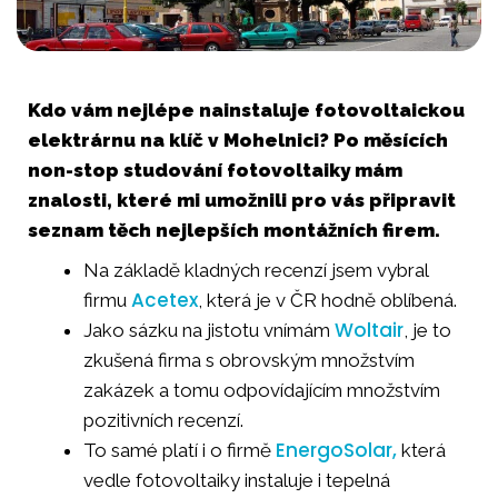
Kdo vám nejlépe nainstaluje fotovoltaickou
elektrárnu na klíč v Mohelnici? Po měsících
non-stop studování fotovoltaiky mám
znalosti, které mi umožnili pro vás připravit
seznam těch nejlepších montážních firem.
Na základě kladných recenzí jsem vybral
Acetex
firmu
, která je v ČR hodně oblíbená.
Woltair
Jako sázku na jistotu vnímám
, je to
zkušená firma s obrovským množstvím
zakázek a tomu odpovídajícím množstvím
pozitivních recenzí.
EnergoSolar,
To samé platí i o firmě
která
vedle fotovoltaiky instaluje i tepelná