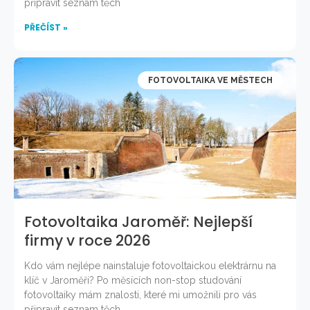
připravit seznam těch
PŘEČÍST »
FOTOVOLTAIKA VE MĚSTECH
Fotovoltaika Jaroměř: Nejlepší
firmy v roce 2026
Kdo vám nejlépe nainstaluje fotovoltaickou elektrárnu na
klíč v Jaroměři? Po měsících non-stop studování
fotovoltaiky mám znalosti, které mi umožnili pro vás
připravit seznam těch