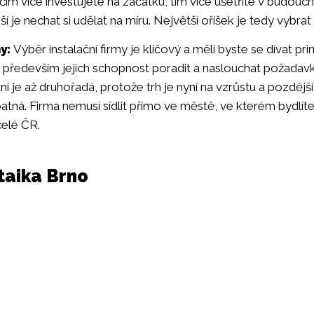
 čím více investujete na začátku, tím více ušetříte v budoucn
ší je nechat si udělat na míru. Největší oříšek je tedy vybra
y:
Výběr instalační firmy je klíčový a měli byste se dívat p
je především jejich schopnost poradit a naslouchat požada
 je až druhořadá, protože trh je nyní na vzrůstu a pozdějš
atná. Firma nemusí sídlit přímo ve městě, ve kterém bydlíte
celé ČR.
taika Brno