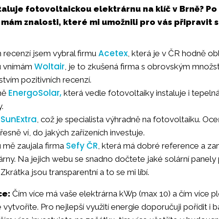
aluje fotovoltaickou elektrárnu na klíč v Brně? Po
 mám znalosti, které mi umožnili pro vás připravit
Acetex
 recenzí jsem vybral firmu
, která je v ČR hodně ob
Woltair
tu vnímám
, je to zkušená firma s obrovským množ
vím pozitivních recenzí.
EnergoSolar,
rmě
která vedle fotovoltaiky instaluje i tepelná 
.
SunExtra
e
, což je specialista výhradně na fotovoltaiku. Oce
esně ví, do jakých zařízeních investuje.
Sefy ČR
 mě zaujala firma
, která má dobré reference a za
árny. Na jejich webu se snadno dočtete jaké solární panely 
krátka jsou transparentní a to se mi líbí.
ce:
Čím více má vaše elektrárna kWp (max 10) a čím více 
 vytvoříte. Pro nejlepší využití energie doporučuji pořídit i 