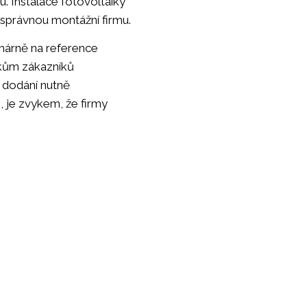
u. Instalace fotovoltaiky
t správnou montážní firmu.
rimárně na reference
vkům zákazníků
í dodání nutně
, je zvykem, že firmy