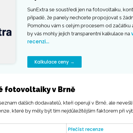
SunExtra se soustředí jen na fotovoltaiku, kont
případě, že panely nechcete propojovat s žá
Pomohou vám s celým procesem od začátku a
by vás mohly jejich transparentní kalkulace na
recenzi…
Kalkulace ceny →
 fotovoltaiky v Brně
seznam dalších dodavatelů, kteří operují v Brně, ale nevešl
enze, které by měly být tím nejdůležitějším faktorem při vý
Přečíst recenze