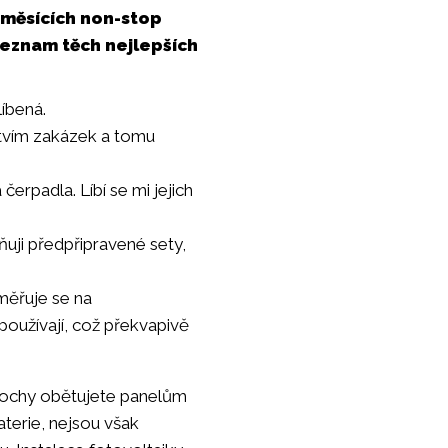
 měsících non-stop
 seznam těch nejlepších
líbená.
stvím zakázek a tomu
čerpadla. Líbí se mi jejich
ňuji předpřipravené sety,
měřuje se na
používají, což překvapivě
plochy obětujete panelům
baterie, nejsou však