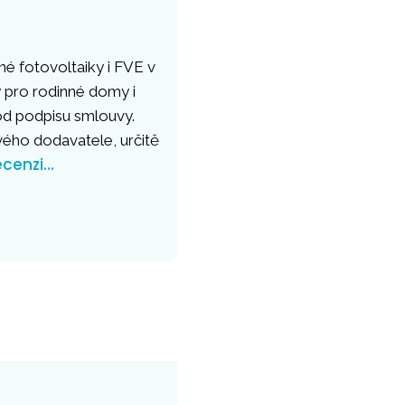
né fotovoltaiky i FVE v
 pro rodinné domy i
 od podpisu smlouvy.
vého dodavatele, určitě
ecenzi…