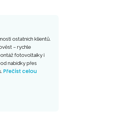
osti ostatních klientů.
ověst – rychle
ntáž fotovoltaiky i
 od nabídky přes
Přečíst celou
s.