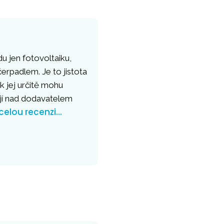
u jen fotovoltaiku,
erpadlem. Je to jistota
k jej určitě mohu
ějí nad dodavatelem
 celou recenzi…