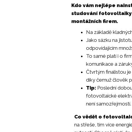
Kdo vám nejlépe nainst
studování fotovoltaiky
montážních firem.
Na základě kladných
Jako sázku na jisto
odpovídajícím množst
To samé platí i o fi
komunikace a záruky
Čtvrtým finalistou j
díky čemuž člověk př
Tip:
Poslední dobou
fotovoltaické elektr
není samozřejmostí. Z
Co vědět o fotovoltai
na střeše, tím více energie