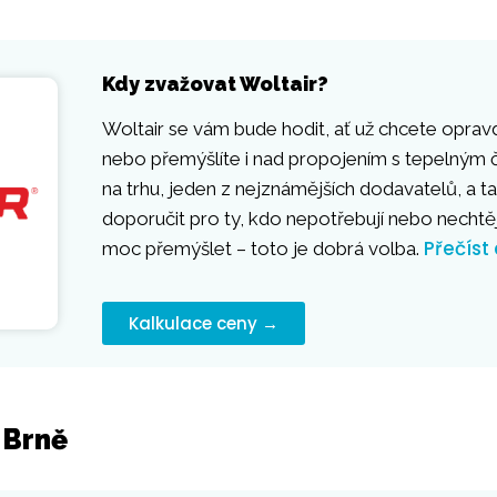
Kdy zvažovat Woltair?
Woltair se vám bude hodit, ať už chcete opravd
nebo přemýšlíte i nad propojením s tepelným č
na trhu, jeden z nejznámějších dodavatelů, a ta
doporučit pro ty, kdo nepotřebují nebo necht
Přečíst
moc přemýšlet – toto je dobrá volba.
Kalkulace ceny →
 Brně