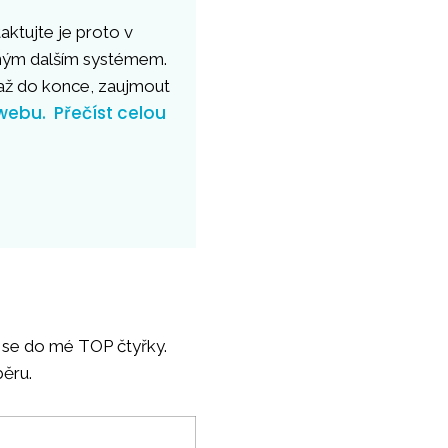
aktujte je proto v
dným dalším systémem.
ž do konce, zaujmout
webu.
Přečíst celou
i se do mé TOP čtyřky.
běru.