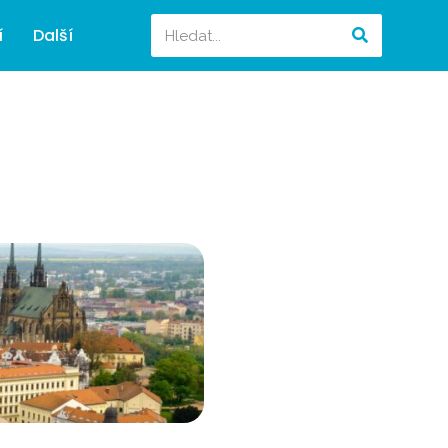
í
Další