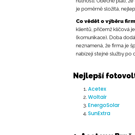
nutností. Obecně platí, že
je poměrně složitá, nejlep
Co vědět o výběru firm
klientů, přičemž klíčová 
(komunikace). Doba dodání
neznamená, že firma je šp
nabízejí stejné služby po 
Nejlepší fotovol
Acetex
Woltair
EnergoSolar
SunExtra