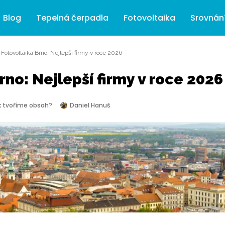
Blog
Tepelná čerpadla
Fotovoltaika
Srovnán
»
Fotovoltaika Brno: Nejlepší firmy v roce 2026
rno: Nejlepší firmy v roce 2026
k tvoříme obsah?
Daniel Hanuš