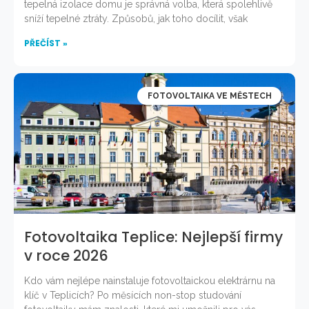
tepelná izolace domu je správná volba, která spolehlivě
sníží tepelné ztráty. Způsobů, jak toho docílit, však
PŘEČÍST »
FOTOVOLTAIKA VE MĚSTECH
Fotovoltaika Teplice: Nejlepší firmy
v roce 2026
Kdo vám nejlépe nainstaluje fotovoltaickou elektrárnu na
klíč v Teplicích? Po měsících non-stop studování