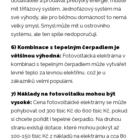
dodavatele a prodávat přebytky energie, musíte
mít třífázový systém. Jednofázový systém má
své výhody, ale pro běžnou domácnost to nemá
velký smysl. Smysl může mít u ostrovního
systému, ale ten spíše nedoporučuji.
6) Kombinace s tepelným čerpadlem je
většinou výhodná:
Fotovoltaická elektrárna v
kombinaci s tepelným čerpadlem může vytvářet
levné teplo za levnou elektřinu, což je u
zákazníků velmi populární.
7) Náklady na fotovoltaiku mohou být
vysoké:
Cena fotovoltaické elektrárny se může
pohybovat od 300 tisíc Kč do 600 tisíc Kč, pokud
si chcete pořídit i tepelné čerpadlo. Na druhou
stranu existují dotace, které mohou pokrýt až
100-150 tisíc Kč z nákladů na elektrárnu a cca 80