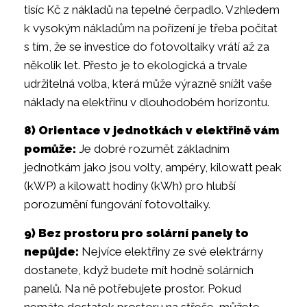
tisíc Kč z nákladů na tepelné čerpadlo. Vzhledem
k vysokým nákladům na pořízení je třeba počítat
s tím, že se investice do fotovoltaiky vrátí až za
několik let. Přesto je to ekologická a trvale
udržitelná volba, která může výrazně snížit vaše
náklady na elektřinu v dlouhodobém horizontu.
8) Orientace v jednotkách v elektřině vám
pomůže:
Je dobré rozumět základním
jednotkám jako jsou volty, ampéry, kilowatt peak
(kWP) a kilowatt hodiny (kWh) pro hlubší
porozumění fungování fotovoltaiky.
9) Bez prostoru pro solární panely to
nepůjde:
Nejvíce elektřiny ze své elektrárny
dostanete, když budete mít hodně solárních
panelů. Na ně potřebujete prostor. Pokud
nemáte dostatek prostoru na střeše, můžete