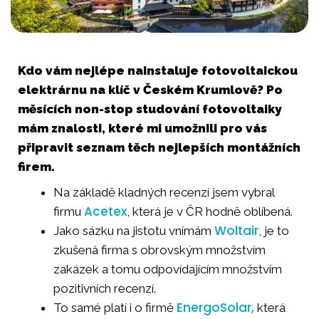
Kdo vám nejlépe nainstaluje fotovoltaickou
elektrárnu na klíč v Českém Krumlově? Po
měsících non-stop studování fotovoltaiky
mám znalosti, které mi umožnili pro vás
připravit seznam těch nejlepších montážních
firem.
Na základě kladných recenzí jsem vybral
Acetex
firmu
, která je v ČR hodně oblíbená.
Woltair
Jako sázku na jistotu vnímám
, je to
zkušená firma s obrovským množstvím
zakázek a tomu odpovídajícím množstvím
pozitivních recenzí.
EnergoSolar,
To samé platí i o firmě
která