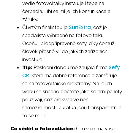
vedle fotovoltaiky instaluje i tepelná
čerpadla. Líbí se mi jejich komunikace a
záruky.
SunExtra
Čtvrtým finalistou je
, což je
specialista výhradně na fotovoltaiku.
Oceňuji předpřipravené sety, díky čemuž
člověk přesně ví, do jakých zařízeních
investuje.
Sefy
Tip:
Poslední dobou mě zaujala firma
ČR
, která má dobré reference a zaměřuje
se na fotovoltaické elektrárny. Na jejich
webu se snadno dočtete jaké solární panely
používají, což překvapivě není
samozřejmostí. Zkrátka jsou transparentní a
to se mi líbí.
Co vědět o fotovoltaice:
Čím více má vaše