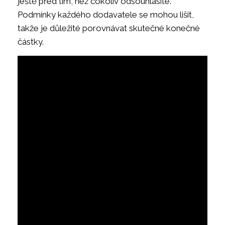
ještě před tím, než cokoliv odsouhlasíte.
Podmínky každého dodavatele se mohou lišit,
takže je důležité porovnávat skutečné konečné
částky.