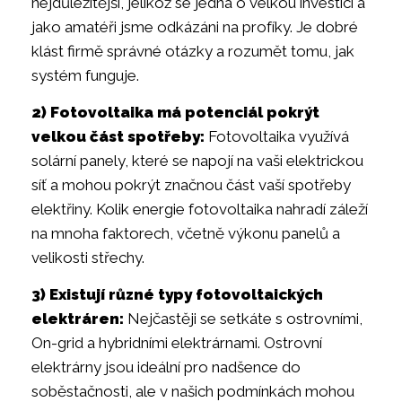
nejdůležitější, jelikož se jedná o velkou investici a
jako amatéři jsme odkázáni na profíky. Je dobré
klást firmě správné otázky a rozumět tomu, jak
systém funguje.
2) Fotovoltaika má potenciál pokrýt
velkou část spotřeby:
Fotovoltaika využívá
solární panely, které se napojí na vaši elektrickou
síť a mohou pokrýt značnou část vaší spotřeby
elektřiny. Kolik energie fotovoltaika nahradí záleží
na mnoha faktorech, včetně výkonu panelů a
velikosti střechy.
3) Existují různé typy fotovoltaických
elektráren:
Nejčastěji se setkáte s ostrovními,
On-grid a hybridními elektrárnami. Ostrovní
elektrárny jsou ideální pro nadšence do
soběstačnosti, ale v našich podmínkách mohou