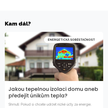
Kam dál?
ENERGETICKÁ SOBĚSTAČNOST
Jakou tepelnou izolaci domu aneb
předejít únikům tepla?
Shrnutí: Pokud si chcete udržet nízké účty za energie,