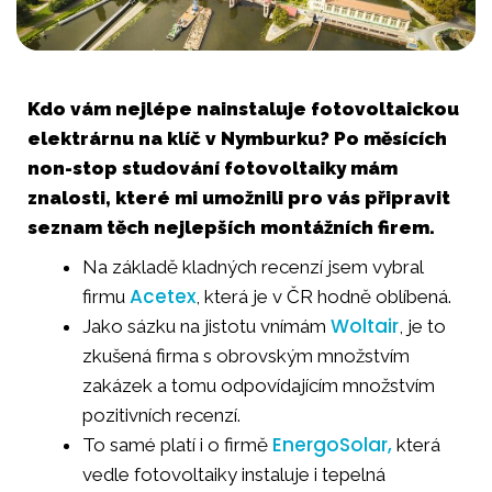
Kdo vám nejlépe nainstaluje fotovoltaickou
elektrárnu na klíč v Nymburku? Po měsících
non-stop studování fotovoltaiky mám
znalosti, které mi umožnili pro vás připravit
seznam těch nejlepších montážních firem.
Na základě kladných recenzí jsem vybral
Acetex
firmu
, která je v ČR hodně oblíbená.
Woltair
Jako sázku na jistotu vnímám
, je to
zkušená firma s obrovským množstvím
zakázek a tomu odpovídajícím množstvím
pozitivních recenzí.
EnergoSolar,
To samé platí i o firmě
která
vedle fotovoltaiky instaluje i tepelná