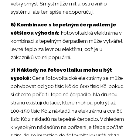
velký smysl. Smysl může mít u ostrovního
systému, ale ten spíše nedoporučuji.
6) Kombinace s tepelným čerpadlem je
většinou výhodná:
Fotovoltaická elektrárna v
kombinaci s tepelným čerpadlem může vytvářet
levné teplo za levnou elektřinu, což je u
zákazníků velmi populární.
7) Náklady na fotovoltaiku mohou být
vysoké:
Cena fotovoltaické elektrárny se může
pohybovat od 300 tisíc Kč do 600 tisíc Kč, pokud
si chcete pořídit i tepelné čerpadlo. Na druhou
stranu existují dotace, které mohou pokrýt až
100-150 tisíc Kč z nákladů na elektrárnu a cca 80
tisíc Kč z nákladů na tepelné čerpadlo. Vzhledem
k vysokým nákladům na pořízení je třeba počítat
s tím, že se investice do fotovoltaiky vrátí až za