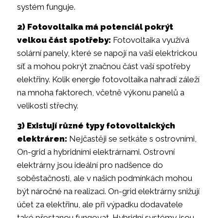
systém funguje.
2) Fotovoltaika má potenciál pokrýt
velkou část spotřeby:
Fotovoltaika využívá
solární panely, které se napojí na vaši elektrickou
síť a mohou pokrýt značnou část vaší spotřeby
elektřiny. Kolik energie fotovoltaika nahradí záleží
na mnoha faktorech, včetně výkonu panelů a
velikosti střechy.
3) Existují různé typy fotovoltaických
elektráren:
Nejčastěji se setkáte s ostrovními,
On-grid a hybridními elektrárnami. Ostrovní
elektrárny jsou ideální pro nadšence do
soběstačnosti, ale v našich podmínkách mohou
být náročné na realizaci. On-grid elektrárny snižují
účet za elektřinu, ale při výpadku dodavatele
také přestanou fungovat. Hybridní systémy jsou