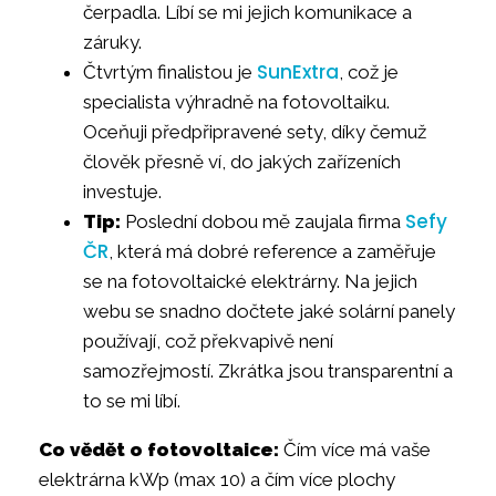
čerpadla. Líbí se mi jejich komunikace a
záruky.
SunExtra
Čtvrtým finalistou je
, což je
specialista výhradně na fotovoltaiku.
Oceňuji předpřipravené sety, díky čemuž
člověk přesně ví, do jakých zařízeních
investuje.
Sefy
Tip:
Poslední dobou mě zaujala firma
ČR
, která má dobré reference a zaměřuje
se na fotovoltaické elektrárny. Na jejich
webu se snadno dočtete jaké solární panely
používají, což překvapivě není
samozřejmostí. Zkrátka jsou transparentní a
to se mi líbí.
Co vědět o fotovoltaice:
Čím více má vaše
elektrárna kWp (max 10) a čím více plochy