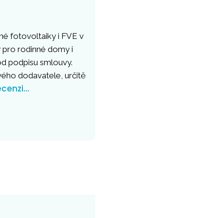
né fotovoltaiky i FVE v
 pro rodinné domy i
 od podpisu smlouvy.
vého dodavatele, určitě
ecenzi…