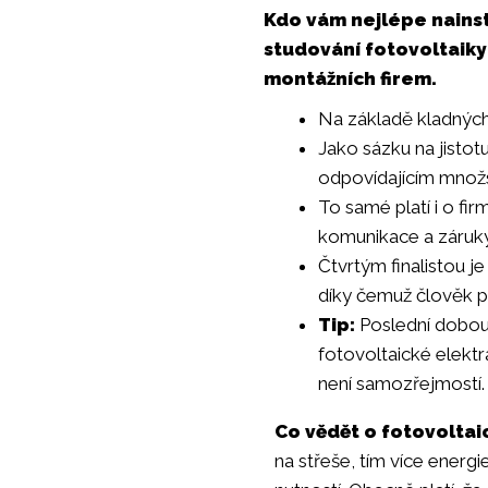
Kdo vám nejlépe nainst
studování fotovoltaiky
montážních firem.
Na základě kladných
Jako sázku na jisto
odpovídajícím množst
To samé platí i o fi
komunikace a záruky
Čtvrtým finalistou j
díky čemuž člověk př
Tip:
Poslední dobou
fotovoltaické elektr
není samozřejmostí. Z
Co vědět o fotovoltai
na střeše, tím více energie