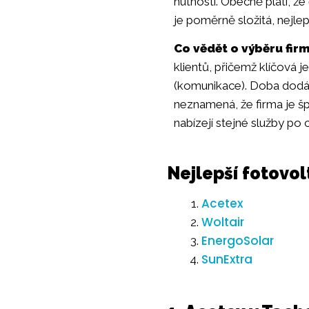
nutností. Obecně platí, že
je poměrně složitá, nejlep
Co vědět o výběru firm
klientů, přičemž klíčová 
(komunikace). Doba dodání
neznamená, že firma je šp
nabízejí stejné služby po 
Nejlepší fotovo
Acetex
Woltair
EnergoSolar
SunExtra