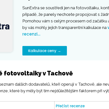
SunExtra se soustředí jen na fotovoltaiku, kont
případě, že panely nechcete propojovat s žá
Pomohou vám s celým procesem od začátku a
by vás mohly jejich transparentní kalkulace na
recenzi…
Kalkulace ceny →
é fotovoltaiky v Tachově
 seznam dalších dodavatelů, kteří operují v Tachově, ale ne
enze, které by měly být tím nejdůležitějším faktorem při vý
Přečíst recenze