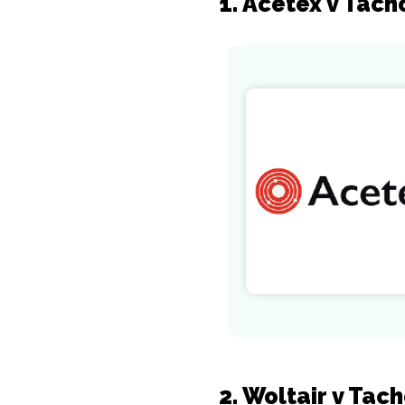
1. Acetex v Tach
2. Woltair v Tac