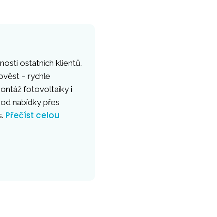
osti ostatních klientů.
ověst – rychle
ntáž fotovoltaiky i
 od nabídky přes
Přečíst celou
s.