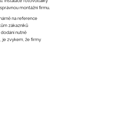
u. Instalace fotovoltaiky
t správnou montážní firmu.
rimárně na reference
vkům zákazníků
í dodání nutně
, je zvykem, že firmy