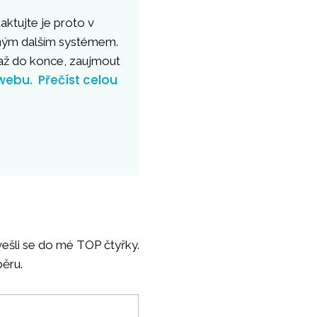
aktujte je proto v
dným dalším systémem.
ž do konce, zaujmout
webu.
Přečíst celou
vešli se do mé TOP čtyřky.
běru.