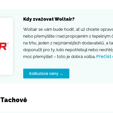
Kdy zvažovat Woltair?
Woltair se vám bude hodit, ať už chcete opravd
nebo přemýšlíte i nad propojením s tepelným č
na trhu, jeden z nejznámějších dodavatelů, a ta
doporučit pro ty, kdo nepotřebují nebo necht
Přečíst
moc přemýšlet – toto je dobrá volba.
Kalkulace ceny →
v Tachově