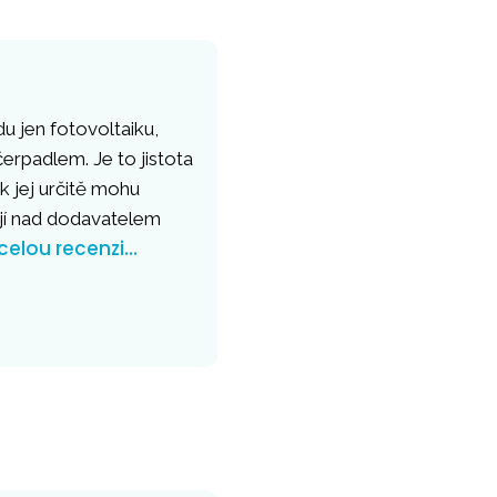
u jen fotovoltaiku,
erpadlem. Je to jistota
k jej určitě mohu
ějí nad dodavatelem
 celou recenzi…