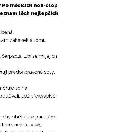
? Po měsících non-stop
 seznam těch nejlepších
líbená.
stvím zakázek a tomu
čerpadla. Líbí se mi jejich
ňuji předpřipravené sety,
měřuje se na
používají, což překvapivě
plochy obětujete panelům
baterie, nejsou však