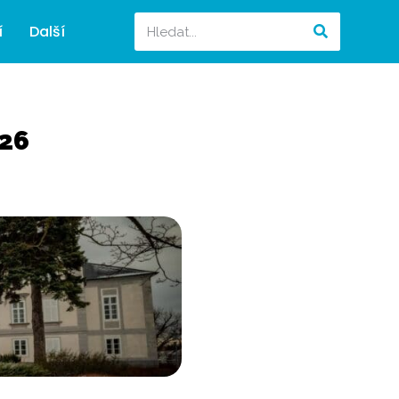
í
Další
026