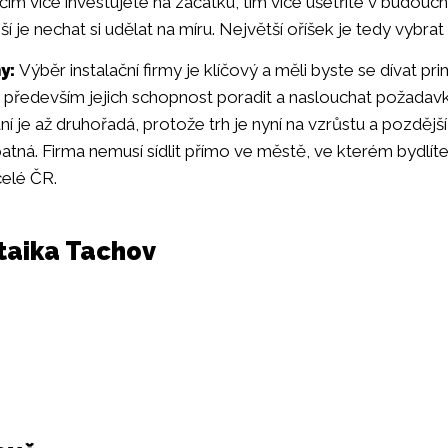
 čím více investujete na začátku, tím více ušetříte v budoucn
ší je nechat si udělat na míru. Největší oříšek je tedy vybra
y:
Výběr instalační firmy je klíčový a měli byste se dívat p
je především jejich schopnost poradit a naslouchat požada
 je až druhořadá, protože trh je nyní na vzrůstu a pozdějš
atná. Firma nemusí sídlit přímo ve městě, ve kterém bydlíte
celé ČR.
ltaika Tachov