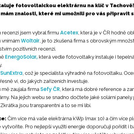
aluje fotovoltaickou elektrárnu na klíč v Tachově
 mám znalosti, které mi umožnili pro vás připravit
Acetex
 recenzí jsem vybral firmu
, která je v ČR hodně ob
Woltair
tu vnímám
, je to zkušená firma s obrovským množ
vím pozitivních recenzí.
EnergoSolar,
rmě
která vedle fotovoltaiky instaluje i tepelná 
.
SunExtra
e
, což je specialista výhradně na fotovoltaiku. Oce
esně ví, do jakých zařízeních investuje.
Sefy ČR
 mě zaujala firma
, která má dobré reference a za
árny. Na jejich webu se snadno dočtete jaké solární panely 
krátka jsou transparentní a to se mi líbí.
ce:
Čím více má vaše elektrárna kWp (max 10) a čím více 
 vytvoříte. Pro nejlepší využití energie doporučuji pořídit i 