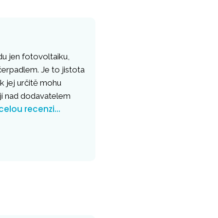
u jen fotovoltaiku,
erpadlem. Je to jistota
k jej určitě mohu
ějí nad dodavatelem
 celou recenzi…