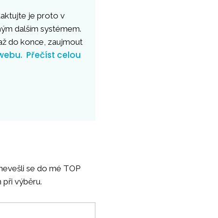
aktujte je proto v
dným dalším systémem.
ž do konce, zaujmout
webu.
Přečíst celou
e nevešli se do mé TOP
 při výběru.