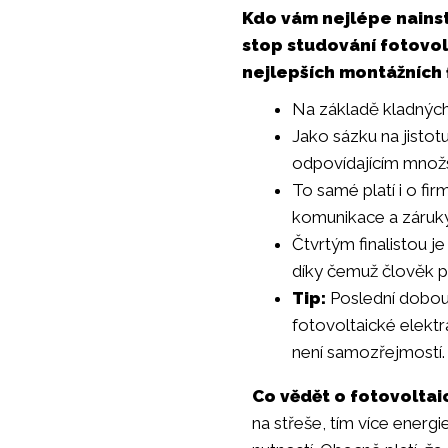
Kdo vám nejlépe nainst
stop studování fotovol
nejlepších montážních 
Na základě kladných
Jako sázku na jisto
odpovídajícím množst
To samé platí i o fi
komunikace a záruky
Čtvrtým finalistou j
díky čemuž člověk př
Tip:
Poslední dobou
fotovoltaické elektr
není samozřejmostí. Z
Co vědět o fotovoltai
na střeše, tím více energie