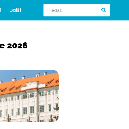
í
Další
ce 2026