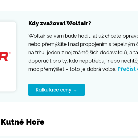
Kdy zvažovat Woltair?
Woltair se vám bude hodit, ať už chcete opravd
nebo přemýšlíte i nad propojením s tepelným č
na trhu, jeden z nejznámějších dodavatelů, a ta
doporučit pro ty, kdo nepotřebují nebo necht
Přečíst
moc přemýšlet – toto je dobrá volba.
Kalkulace ceny →
v Kutné Hoře