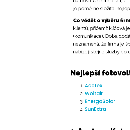
nutností. Obecně platí, že
je poměrně složitá, nejlep
Co vědět o výběru firm
klientů, přičemž klíčová 
(komunikace). Doba dodání
neznamená, že firma je šp
nabízejí stejné služby po 
Nejlepší fotovo
Acetex
Woltair
EnergoSolar
SunExtra