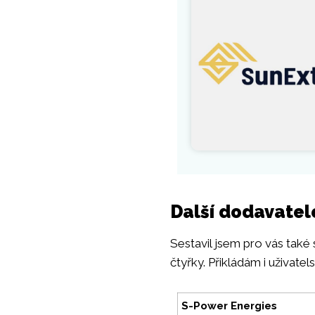
Další dodavatel
Sestavil jsem pro vás také
čtyřky. Přikládám i uživate
S-Power Energies