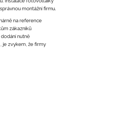
u. Instalace fotovoltaiky
t správnou montážní firmu.
rimárně na reference
vkům zákazníků
í dodání nutně
, je zvykem, že firmy