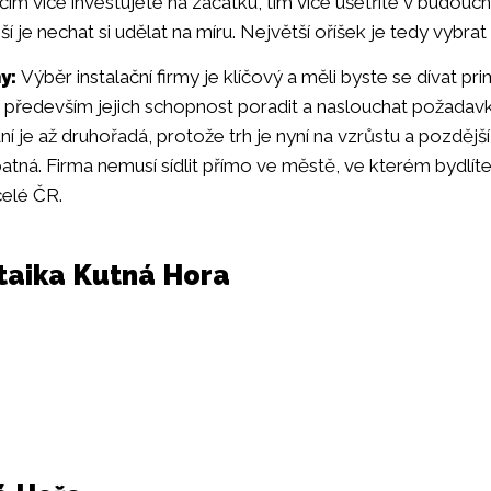
 čím více investujete na začátku, tím více ušetříte v budoucn
ší je nechat si udělat na míru. Největší oříšek je tedy vybra
y:
Výběr instalační firmy je klíčový a měli byste se dívat p
je především jejich schopnost poradit a naslouchat požada
 je až druhořadá, protože trh je nyní na vzrůstu a pozdějš
atná. Firma nemusí sídlit přímo ve městě, ve kterém bydlíte
celé ČR.
ltaika Kutná Hora