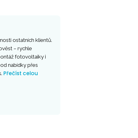
osti ostatních klientů.
ověst – rychle
ntáž fotovoltaiky i
 od nabídky přes
Přečíst celou
s.