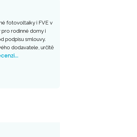
né fotovoltaiky i FVE v
 pro rodinné domy i
 od podpisu smlouvy.
vého dodavatele, určitě
ecenzi…