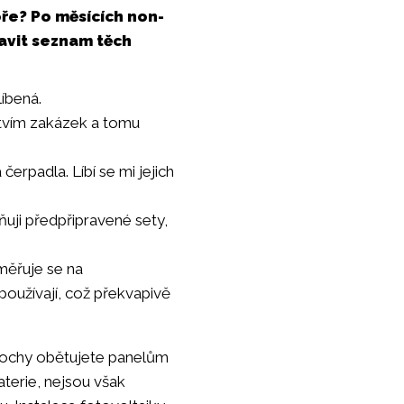
oře? Po měsících non-
ravit seznam těch
líbená.
stvím zakázek a tomu
čerpadla. Líbí se mi jejich
ňuji předpřipravené sety,
měřuje se na
používají, což překvapivě
plochy obětujete panelům
baterie, nejsou však