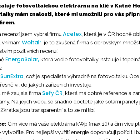
aluje fotovoltaickou elektrárnu na klíč v Kutné H
taiky mám znalosti, které mi umožnili pro vás přip
firem.
Acetex
 recenzí jsem vybral firmu
, která je v ČR hodně ob
Woltair
tu vnímám
, je to zkušená firma s obrovským množ
vím pozitivních recenzí.
EnergoSolar,
rmě
která vedle fotovoltaiky instaluje i tepelná 
.
SunExtra
e
, což je specialista výhradně na fotovoltaiku. Oce
esně ví, do jakých zařízeních investuje.
Sefy ČR
 mě zaujala firma
, která má dobré reference a za
árny. Na jejich webu se snadno dočtete jaké solární panely 
krátka jsou transparentní a to se mi líbí.
ce:
Čím více má vaše elektrárna kWp (max 10) a čím více 
 vytvoříte. Pro nejlepší využití energie doporučuji pořídit i 