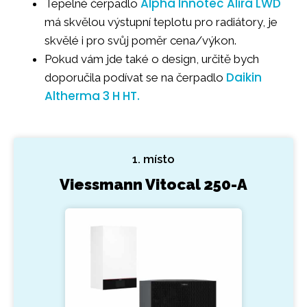
Alpha Innotec Alira LWD
Tepelné čerpadlo
má skvělou výstupní teplotu pro radiátory, je
skvělé i pro svůj poměr cena/výkon.
Pokud vám jde také o design, určitě bych
Daikin
doporučila podívat se na čerpadlo
Altherma 3 H HT.
1. místo
Viessmann Vitocal 250-A