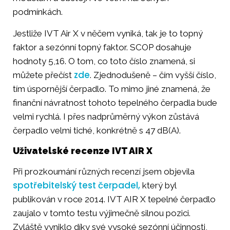
podmínkách.
Jestliže IVT Air X v něčem vyniká, tak je to topný
faktor a sezónní topný faktor. SCOP dosahuje
hodnoty 5,16. O tom, co toto číslo znamená, si
zde
můžete přečíst
. Zjednodušeně – čím vyšší číslo,
tím úspornější čerpadlo. To mimo jiné znamená, že
finanční návratnost tohoto tepelného čerpadla bude
velmi rychlá. I přes nadprůměrný výkon zůstává
čerpadlo velmi tiché, konkrétně s 47 dB(A).
Uživatelské recenze IVT AIR X
Při prozkoumání různých recenzí jsem objevila
spotřebitelský test čerpadel,
který byl
publikován v roce 2014. IVT AIR X tepelné čerpadlo
zaujalo v tomto testu výjimečně silnou pozici.
Zvláště vyniklo díky své vysoké sezónní účinnosti,