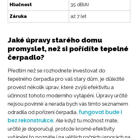
Hlučnost
35 dB(A)
Záruka
až 7 let
Jaké úpravy starého domu
promyslet, než si pořídíte tepelné
čerpadlo?
Předtím než se rozhodnete investovat do
tepelného čerpadla pro váš starý dům, je důležité
provést několik úprav, které zvýší efektivitu a
účinnost tohoto moderního vytápění. Úpravy určitě
nejsou povinné a nerada bych vás tímto seznamem
fungovat bude i
odradila od pořízení čerpadla,
bez rekonstrukce.
Ale když tu možnost máte,
určitě je doporučuji, protože kromě efektivity
vytápění to poznáte i na větších ročních úsporách na