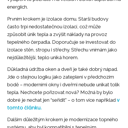
energiích.
Prvním krokem je izolace domu. Starší budovy
často trpí nedostatečnou izolací, což může
způsobit únik tepla a zvýšit náklady na provoz
tepelného čerpadla. Doporučuje se investovat do
izolace stěn, stropu i střechy. Střechu vnímám jako
nejdůležitější, teplo uniká horem.
Důkladná údržba oken a dveří je také dobrý nápad.
Jde o stejnou logiku jako zateplení v předchozím
bodě – moderními okny i dveřmi nebude unikat tolik
tepla. Nechcete pořizovat nová? Možná by bylo
v
dobré je nechat jen “seřídit” – o tom více například
tomto článku.
Dalším důležitým krokem je modernizace topného
systému, aby byl kompatibilní s tepelným