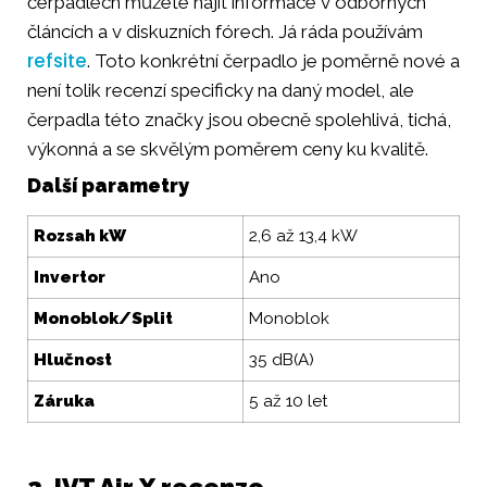
čerpadlech můžete najít informace v odborných
článcích a v diskuzních fórech. Já ráda používám
refsite
. Toto konkrétní čerpadlo je poměrně nové a
není tolik recenzí specificky na daný model, ale
čerpadla této značky jsou obecně spolehlivá, tichá,
výkonná a se skvělým poměrem ceny ku kvalitě.
Další parametry
Rozsah kW
2,6 až 13,4 kW
Invertor
Ano
Monoblok/Split
Monoblok
Hlučnost
35 dB(A)
Záruka
5 až 10 let
2. IVT Air X recenze