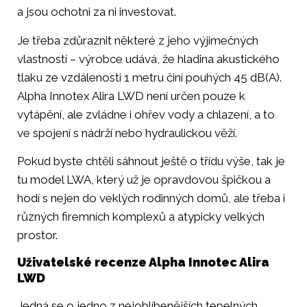
a jsou ochotni za ni investovat.
Je třeba zdůraznit některé z jeho výjimečných
vlastností – výrobce udává, že hladina akustického
tlaku ze vzdálenosti 1 metru činí pouhých 45 dB(A).
Alpha Innotex Alira LWD není určen pouze k
vytápění, ale zvládne i ohřev vody a chlazení, a to
ve spojení s nádrží nebo hydraulickou věží.
Pokud byste chtěli sáhnout ještě o třídu výše, tak je
tu model LWA, který už je opravdovou špičkou a
hodí s nejen do veklých rodinných domů, ale třeba i
různých firemních komplexů a atypicky velkých
prostor.
Uživatelské recenze Alpha Innotec Alira
LWD
Jedná se o jedno z nejoblíbenějších tepelných