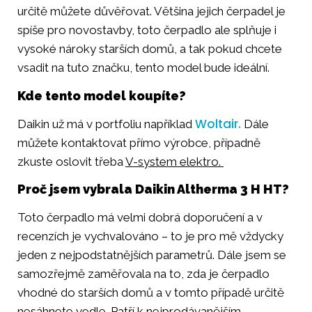
určitě můžete důvěřovat. Většina jejich čerpadel je
spíše pro novostavby, toto čerpadlo ale splňuje i
vysoké nároky starších domů, a tak pokud chcete
vsadit na tuto značku, tento model bude ideální.
Kde tento model koupíte?
Woltair.
Daikin už má v portfoliu například
Dále
můžete kontaktovat přímo výrobce, případně
zkuste oslovit třeba
V-system elektro.
Proč jsem vybrala Daikin Altherma 3 H HT?
Toto čerpadlo má velmi dobrá doporučení a v
recenzích je vychvalováno – to je pro mě vždycky
jeden z nejpodstatnějších parametrů. Dále jsem se
samozřejmě zaměřovala na to, zda je čerpadlo
vhodné do starších domů a v tomto případě určitě
nesáhnete vedle. Patří k nejprodávanějším