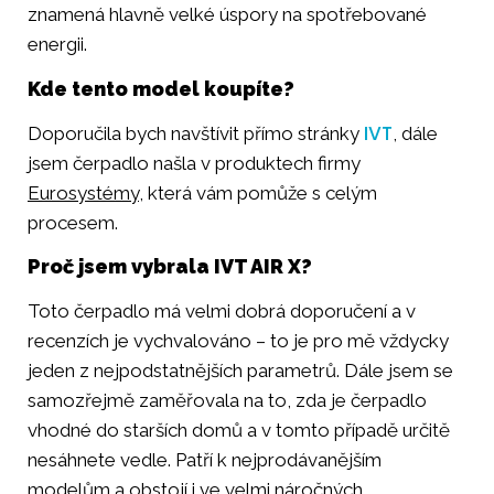
znamená hlavně velké úspory na spotřebované
energii.
Kde tento model koupíte?
IVT
Doporučila bych navštívit přímo stránky
, dále
jsem čerpadlo našla v produktech firmy
Eurosystémy
, která vám pomůže s celým
procesem.
Proč jsem vybrala IVT AIR X?
Toto čerpadlo má velmi dobrá doporučení a v
recenzích je vychvalováno – to je pro mě vždycky
jeden z nejpodstatnějších parametrů. Dále jsem se
samozřejmě zaměřovala na to, zda je čerpadlo
vhodné do starších domů a v tomto případě určitě
nesáhnete vedle. Patří k nejprodávanějším
modelům a obstojí i ve velmi náročných