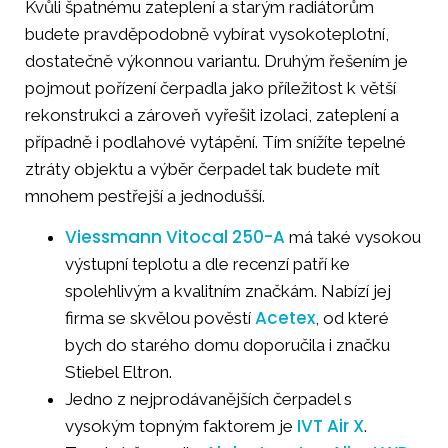
Kvůli špatnému zateplení a starým radiátorům
budete pravděpodobně vybírat vysokoteplotní,
dostatečně výkonnou variantu. Druhým řešením je
pojmout pořízení čerpadla jako příležitost k větší
rekonstrukci a zároveň vyřešit izolaci, zateplení a
případně i podlahové vytápění. Tím snížíte tepelné
ztráty objektu a výběr čerpadel tak budete mít
mnohem pestřejší a jednodušší.
Viessmann Vitocal 250-A
má také vysokou
výstupní teplotu a dle recenzí patří ke
spolehlivým a kvalitním značkám. Nabízí jej
Acetex
firma se skvělou pověstí
, od které
bych do starého domu doporučila i značku
Stiebel Eltron.
Jedno z nejprodávanějších čerpadel s
IVT Air X
vysokým topným faktorem je
.