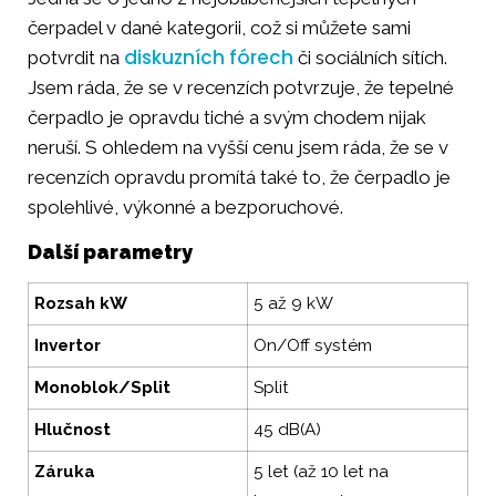
čerpadel v dané kategorii, což si můžete sami
diskuzních fórech
potvrdit na
či sociálních sítích.
Jsem ráda, že se v recenzích potvrzuje, že tepelné
čerpadlo je opravdu tiché a svým chodem nijak
neruší. S ohledem na vyšší cenu jsem ráda, že se v
recenzích opravdu promítá také to, že čerpadlo je
spolehlivé, výkonné a bezporuchové.
Další parametry
Rozsah kW
5 až 9 kW
Invertor
On/Off systém
Monoblok/Split
Split
Hlučnost
45 dB(A)
Záruka
5 let (až 10 let na