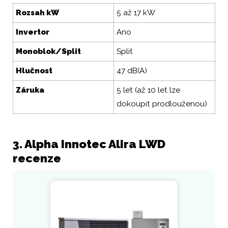
Rozsah kW
5 až 17 kW
Invertor
Ano
Monoblok/Split
Split
Hlučnost
47 dB(A)
Záruka
5 let (až 10 let lze
dokoupit prodlouženou)
3. Alpha Innotec Alira LWD
recenze