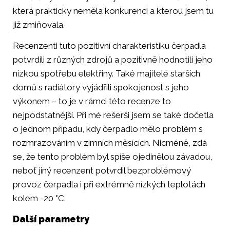
která prakticky neměla konkurenci a kterou jsem tu
již zmiňovala.
Recenzenti tuto pozitivní charakteristiku čerpadla
potvrdili z různých zdrojů a pozitivně hodnotili jeho
nízkou spotřebu elektřiny. Také majitelé starších
domů s radiátory vyjádřili spokojenost s jeho
výkonem – to je v rámci této recenze to
nejpodstatnější. Při mé rešerši jsem se také dočetla
o jednom případu, kdy čerpadlo mělo problém s
rozmrazováním v zimních měsících. Nicméně, zdá
se, že tento problém byl spíše ojedinělou závadou,
neboť jiný recenzent potvrdil bezproblémový
provoz čerpadla i při extrémně nízkých teplotách
kolem -20 °C.
Další parametry