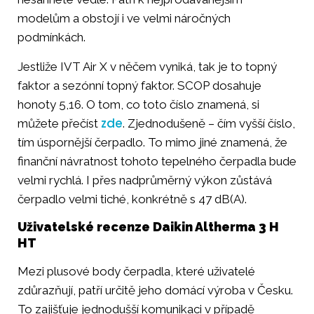
modelům a obstojí i ve velmi náročných
podmínkách.
Jestliže IVT Air X v něčem vyniká, tak je to topný
faktor a sezónní topný faktor. SCOP dosahuje
honoty 5,16. O tom, co toto číslo znamená, si
zde
můžete přečíst
. Zjednodušeně – čím vyšší číslo,
tím úspornější čerpadlo. To mimo jiné znamená, že
finanční návratnost tohoto tepelného čerpadla bude
velmi rychlá. I přes nadprůměrný výkon zůstává
čerpadlo velmi tiché, konkrétně s 47 dB(A).
Uživatelské recenze Daikin Altherma 3 H
HT
Mezi plusové body čerpadla, které uživatelé
zdůrazňují, patří určitě jeho domácí výroba v Česku.
To zajišťuje jednodušší komunikaci v případě