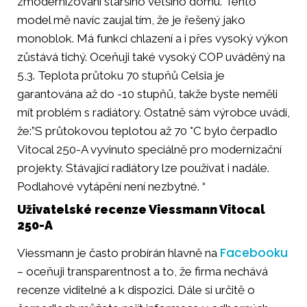
zmodernizování staršího většího domu. Tento
model mě navíc zaujal tím, že je řešený jako
monoblok. Má funkci chlazení a i přes vysoký výkon
zůstává tichý. Oceňuji také vysoký COP uváděný na
5,3. Teplota průtoku 70 stupňů Celsia je
garantována až do -10 stupňů, takže byste neměli
mít problém s radiátory. Ostatně sám výrobce uvádí,
že:”S průtokovou teplotou až 70 °C bylo čerpadlo
Vitocal 250-A vyvinuto speciálně pro modernizační
projekty. Stávající radiátory lze používat i nadále.
Podlahové vytápění není nezbytné. “
Uživatelské recenze Viessmann Vitocal
250-A
Facebooku
Viessmann je často probírán hlavně na
– oceňuji transparentnost a to, že firma nechává
recenze viditelné a k dispozici. Dále si určitě o