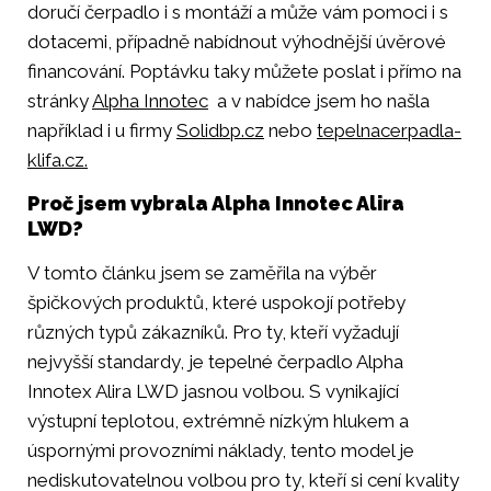
doručí čerpadlo i s montáží a může vám pomoci i s
dotacemi, případně nabídnout výhodnější úvěrové
financování. Poptávku taky můžete poslat i přímo na
stránky
Alpha Innotec
a v nabídce jsem ho našla
například i u firmy
Solidbp.cz
nebo
tepelnacerpadla-
klifa.cz.
Proč jsem vybrala Alpha Innotec Alira
LWD?
V tomto článku jsem se zaměřila na výběr
špičkových produktů, které uspokojí potřeby
různých typů zákazníků. Pro ty, kteří vyžadují
nejvyšší standardy, je tepelné čerpadlo Alpha
Innotex Alira LWD jasnou volbou. S vynikající
výstupní teplotou, extrémně nízkým hlukem a
úspornými provozními náklady, tento model je
nediskutovatelnou volbou pro ty, kteří si cení kvality