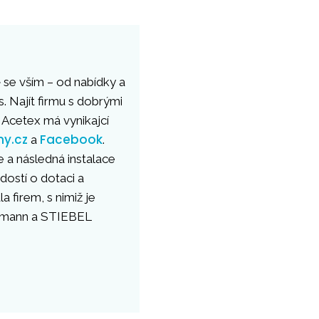
se vším – od nabídky a
s. Najít firmu s dobrými
 Acetex má vynikajcí
my.cz
Facebook
a
.
 a následná instalace
ostí o dotaci a
firem, s nimiž je
ssmann a STIEBEL