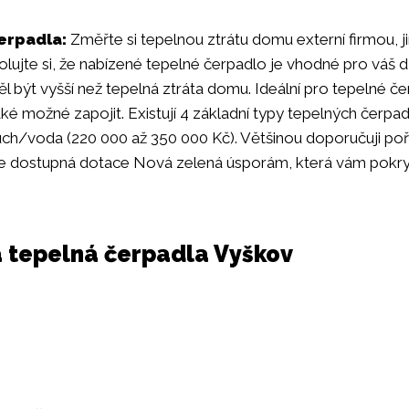
erpadla:
Změřte si tepelnou ztrátu domu externí firmou, j
rolujte si, že nabízené tepelné čerpadlo je vhodné pro váš
l být vyšší než tepelná ztráta domu. Ideální pro tepelné č
také možné zapojit. Existují 4 základní typy tepelných čerpa
ch/voda (220 000 až 350 000 Kč). Většinou doporučuji poříd
 Je dostupná dotace Nová zelená úsporám, která vám pokry
a tepelná čerpadla Vyškov