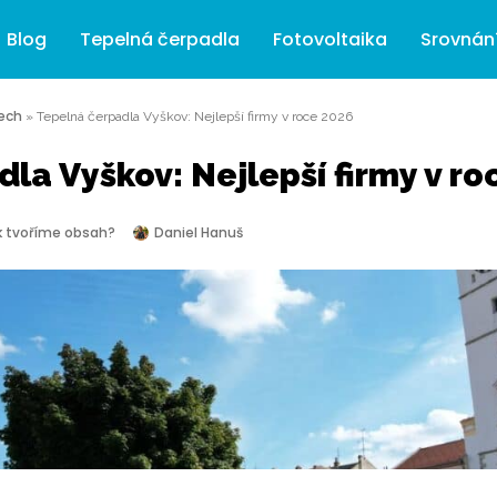
Blog
Tepelná čerpadla
Fotovoltaika
Srovnán
ech
»
Tepelná čerpadla Vyškov: Nejlepší firmy v roce 2026
la Vyškov: Nejlepší firmy v ro
k tvoříme obsah?
Daniel Hanuš