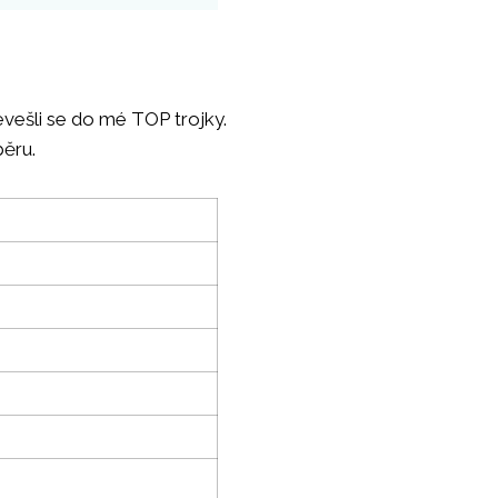
evešli se do mé TOP trojky.
běru.