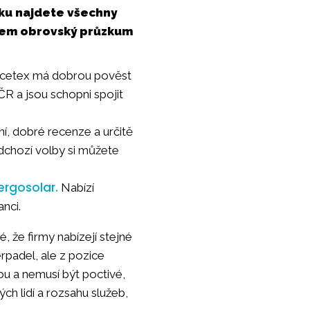
nku najdete všechny
jsem obrovský průzkum
. Acetex má dobrou pověst
ČR a jsou schopni spojit
ní, dobré recenze a určitě
ředchozí volby si můžete
ergosolar.
Nabízí
anci.
, že firmy nabízejí stejné
rpadel, ale z pozice
ou a nemusí být poctivé,
ch lidí a rozsahu služeb,