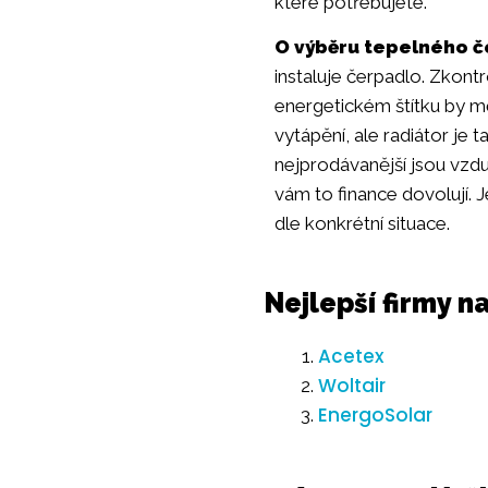
které potřebujete.
O výběru tepelného č
instaluje čerpadlo. Zkont
energetickém štítku by mě
vytápění, ale radiátor je 
nejprodávanější jsou vzdu
vám to finance dovolují.
dle konkrétní situace.
Nejlepší firmy n
Acetex
Woltair
EnergoSolar