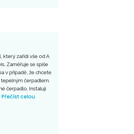
 který zařídí vše od A
vis. Zaměřuje se spíše
lba v případě, že chcete
 s tepelným čerpadlem.
 čerpadlo. Instalují
Přečíst celou
.