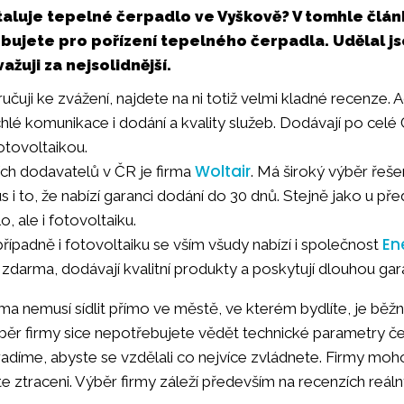
aluje tepelné čerpadlo ve Vyškově? V tomhle člá
ebujete pro pořízení tepelného čerpadla. Udělal 
važuji za nejsolidnější.
čuji ke zvážení, najdete na ni totiž velmi kladné recenze
chlé komunikace i dodání a kvality služeb. Dodávají po celé 
otovoltaikou.
Woltair
ích dodavatelů v ČR je firma
. Má široký výběr řeše
us i to, že nabízí garanci dodání do 30 dnů. Stejně jako u p
o, ale i fotovoltaiku.
En
řípadně i fotovoltaiku se vším všudy nabízí i společnost
 zdarma, dodávají kvalitní produkty a poskytují dlouhou gar
ma nemusí sídlit přímo ve městě, ve kterém bydlíte, je běžné
běr firmy sice nepotřebujete vědět technické parametry če
adíme, abyste se vzdělali co nejvíce zvládnete. Firmy moh
te ztraceni. Výběr firmy záleží především na recenzích reálný