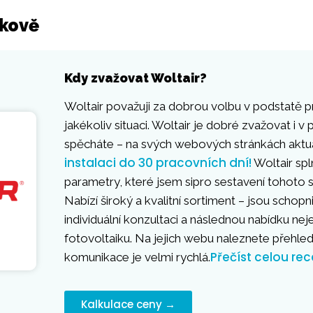
škově
Kdy zvažovat Woltair?
Woltair považuji za dobrou volbu v podstatě p
jakékoliv situaci. Woltair je dobré zvažovat i v p
spěcháte – na svých webových stránkách aktuá
instalaci do 30 pracovních dní!
Woltair spl
parametry, které jsem sipro sestavení tohoto s
Nabízí široký a kvalitní sortiment – jsou schopn
individuální konzultaci a následnou nabídku neje
fotovoltaiku. Na jejich webu naleznete přehle
Přečíst celou rec
komunikace je velmi rychlá.
Kalkulace ceny →