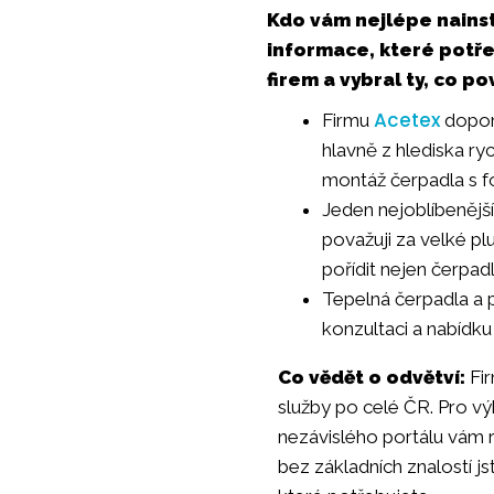
Kdo vám nejlépe nainst
informace, které potř
firem a vybral ty, co po
Acetex
Firmu
doporu
hlavně z hlediska ry
montáž čerpadla s f
Jeden nejoblíbenějš
považuji za velké pl
pořídit nejen čerpadl
Tepelná čerpadla a p
konzultaci a nabídku
Co vědět o odvětví:
Fir
služby po celé ČR. Pro vý
nezávislého portálu vám r
bez základních znalostí js