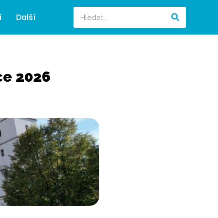
í
Další
ce 2026