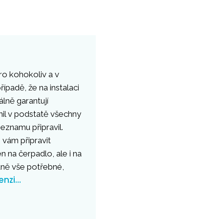
ro kohokoliv a v
řípadě, že na instalaci
lně garantují
nil v podstatě všechny
eznamu připravil.
i vám připravit
n na čerpadlo, ale i na
dně vše potřebné,
enzi…