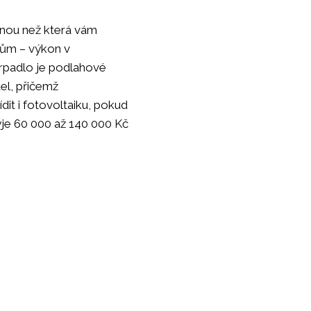
inou než která vám
 dům – výkon v
erpadlo je podlahové
del, přičemž
it i fotovoltaiku, pokud
je 60 000 až 140 000 Kč