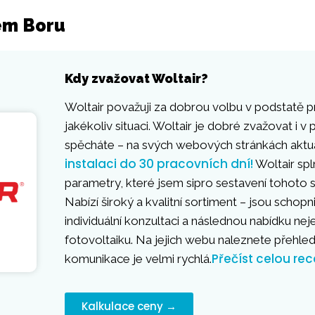
vém Boru
Kdy zvažovat Woltair?
Woltair považuji za dobrou volbu v podstatě p
jakékoliv situaci. Woltair je dobré zvažovat i v p
spěcháte – na svých webových stránkách aktuá
instalaci do 30 pracovních dní!
Woltair spl
parametry, které jsem sipro sestavení tohoto s
Nabízí široký a kvalitní sortiment – jsou schopn
individuální konzultaci a následnou nabídku neje
fotovoltaiku. Na jejich webu naleznete přehle
Přečíst celou rec
komunikace je velmi rychlá.
Kalkulace ceny →