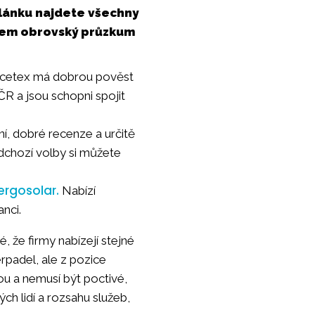
lánku najdete všechny
jsem obrovský průzkum
. Acetex má dobrou pověst
ČR a jsou schopni spojit
ní, dobré recenze a určitě
ředchozí volby si můžete
ergosolar.
Nabízí
anci.
, že firmy nabízejí stejné
rpadel, ale z pozice
ou a nemusí být poctivé,
ch lidí a rozsahu služeb,