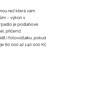
inou než která vám
 dům – výkon v
erpadlo je podlahové
del, přičemž
it i fotovoltaiku, pokud
je 60 000 až 140 000 Kč