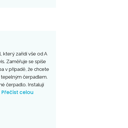
 který zařídí vše od A
vis. Zaměřuje se spíše
lba v případě, že chcete
 s tepelným čerpadlem.
 čerpadlo. Instalují
Přečíst celou
.