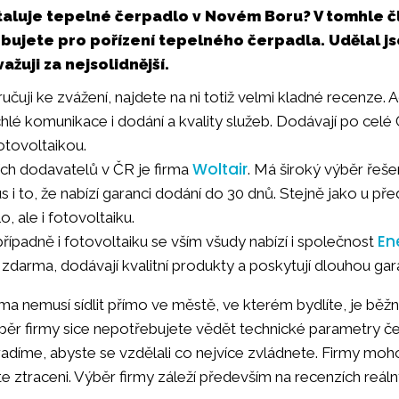
taluje tepelné čerpadlo v Novém Boru? V tomhle č
ebujete pro pořízení tepelného čerpadla. Udělal 
važuji za nejsolidnější.
čuji ke zvážení, najdete na ni totiž velmi kladné recenze
chlé komunikace i dodání a kvality služeb. Dodávají po celé 
otovoltaikou.
Woltair
ích dodavatelů v ČR je firma
. Má široký výběr řeše
us i to, že nabízí garanci dodání do 30 dnů. Stejně jako u p
o, ale i fotovoltaiku.
En
řípadně i fotovoltaiku se vším všudy nabízí i společnost
 zdarma, dodávají kvalitní produkty a poskytují dlouhou gar
ma nemusí sídlit přímo ve městě, ve kterém bydlíte, je běžné
běr firmy sice nepotřebujete vědět technické parametry če
adíme, abyste se vzdělali co nejvíce zvládnete. Firmy moh
te ztraceni. Výběr firmy záleží především na recenzích reálný