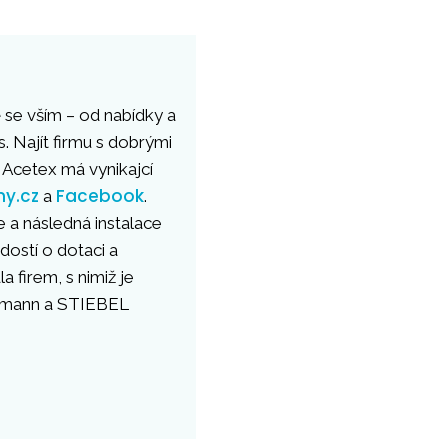
se vším – od nabídky a
s. Najít firmu s dobrými
 Acetex má vynikajcí
my.cz
Facebook
a
.
 a následná instalace
ostí o dotaci a
firem, s nimiž je
ssmann a STIEBEL