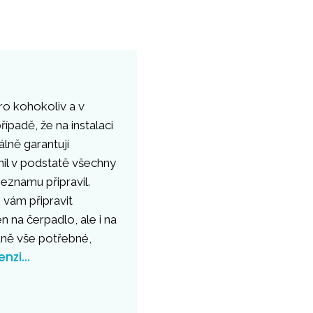
ro kohokoliv a v
řípadě, že na instalaci
lně garantují
nil v podstatě všechny
eznamu připravil.
i vám připravit
n na čerpadlo, ale i na
dně vše potřebné,
enzi…