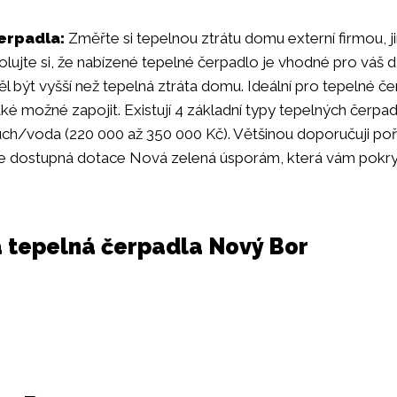
erpadla:
Změřte si tepelnou ztrátu domu externí firmou, j
rolujte si, že nabízené tepelné čerpadlo je vhodné pro váš
l být vyšší než tepelná ztráta domu. Ideální pro tepelné č
také možné zapojit. Existují 4 základní typy tepelných čerpa
ch/voda (220 000 až 350 000 Kč). Většinou doporučuji poříd
 Je dostupná dotace Nová zelená úsporám, která vám pokry
na tepelná čerpadla Nový Bor