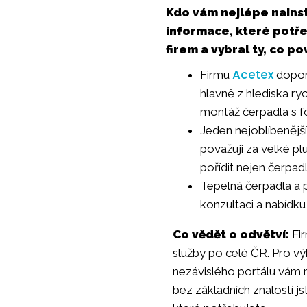
Kdo vám nejlépe nains
informace, které potř
firem a vybral ty, co po
Acetex
Firmu
doporu
hlavně z hlediska ry
montáž čerpadla s f
Jeden nejoblíbenějš
považuji za velké pl
pořídit nejen čerpadl
Tepelná čerpadla a p
konzultaci a nabídku
Co vědět o odvětví:
Fir
služby po celé ČR. Pro vý
nezávislého portálu vám r
bez základních znalostí js