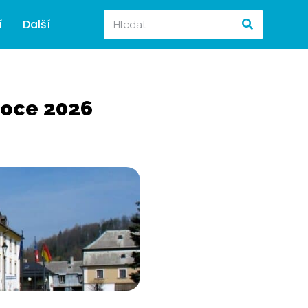
í
Další
roce 2026