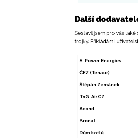
Další dodavatel
Sestavil jsem pro vás také
trojky. Přikládám i uživate
S-Power Energies
ČEZ (Tenaur)
Štěpán Zemánek
TnG-Air.CZ
Acond
Bronal
Dům kotlů