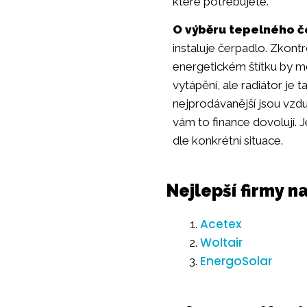
které potřebujete.
O výběru tepelného č
instaluje čerpadlo. Zkont
energetickém štítku by mě
vytápění, ale radiátor je 
nejprodávanější jsou vzdu
vám to finance dovolují.
dle konkrétní situace.
Nejlepší firmy 
Acetex
Woltair
EnergoSolar