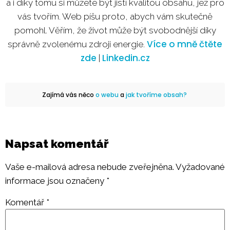
a i díky tomu si můžete být jistí kvalitou obsahu, jež pro
vás tvořím. Web píšu proto, abych vám skutečně
pomohl. Věřím, že život může být svobodnější díky
Více o mně čtěte
správně zvolenému zdroji energie.
zde
Linkedin.cz
|
Zajímá vás něco
o webu
a
jak tvoříme obsah?
Napsat komentář
Vaše e-mailová adresa nebude zveřejněna.
Vyžadované
informace jsou označeny
*
Komentář
*