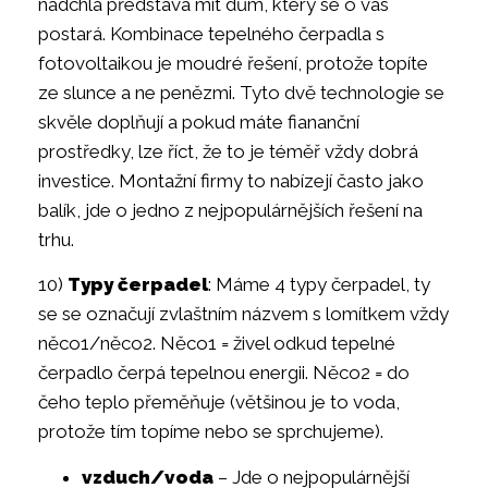
nadchla představa mít dům, který se o vás
postará. Kombinace tepelného čerpadla s
fotovoltaikou je moudré řešení, protože topíte
ze slunce a ne penězmi. Tyto dvě technologie se
skvěle doplňují a pokud máte fiananční
prostředky, lze říct, že to je téměř vždy dobrá
investice. Montažní firmy to nabízejí často jako
balík, jde o jedno z nejpopulárnějších řešení na
trhu.
10)
Typy čerpadel
: Máme 4 typy čerpadel, ty
se se označují zvlaštním názvem s lomítkem vždy
něco1/něco2. Něco1 = živel odkud tepelné
čerpadlo čerpá tepelnou energii. Něco2 = do
čeho teplo přeměňuje (většinou je to voda,
protože tím topíme nebo se sprchujeme).
vzduch/voda
– Jde o nejpopulárnější