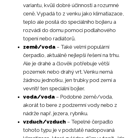
variantu, kvůli dobré účinnosti a rozumné
ceně. Vypadá to z venku jako klimatiazace,
teplo ale posílá do speciálního bojleru a
rozvádí do domu pomocí podlahového
topení nebo radiátorů.
země/voda
– Také velmi populární
čerpadlo, aktuálně nejlepší řešení na trhu.
Ale je drahé a člověk potřebuje větší
pozemek nebo drahý vrt. Venku nemá
žádnou jednotku, jen trubky pod zemí a
vevnitř ten speciální bojler.
voda/voda
– Podobné země/voda,
akorát to bere z podzemní vody nebo z
nádrže např. jezera, rybníku.
vzduch/vzduch
– Tepelné čerpadlo
tohoto typu je v podstatě nadopovaná