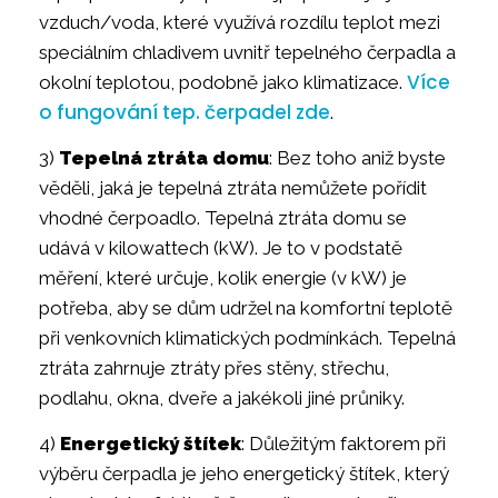
vzduch/voda, které využívá rozdílu teplot mezi
speciálním chladivem uvnitř tepelného čerpadla a
Více
okolní teplotou, podobně jako klimatizace.
o fungování tep. čerpadel zde
.
3)
Tepelná ztráta domu
: Bez toho aniž byste
věděli, jaká je tepelná ztráta nemůžete pořídit
vhodné čerpoadlo. Tepelná ztráta domu se
udává v kilowattech (kW). Je to v podstatě
měření, které určuje, kolik energie (v kW) je
potřeba, aby se dům udržel na komfortní teplotě
při venkovních klimatických podmínkách. Tepelná
ztráta zahrnuje ztráty přes stěny, střechu,
podlahu, okna, dveře a jakékoli jiné průniky.
4)
Energetický štítek
: Důležitým faktorem při
výběru čerpadla je jeho energetický štítek, který