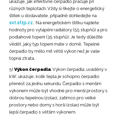
ukazuje, jak efektivně čerpadlo pracuje při
různých teplotách. Vždy si říkejte o energetický
štítek u dodavatele, případně dohledejte na
svt.sfzp.cz
. Na energetickém štítku najdete
hodnoty pro vytápění radiátory (55 stupňů) a pro
podlahové topení (35 stupňů). Je tedy důležité
vědět, jaký typ topení máte v domě. Tepelné
čerpadlo by mělo mít větší výkon než je vaše
topná ztrata.
5)
Výkon čerpadla
: Výkon čerpadla, uváděný v
kW, ukazuje, kolik tepla je schopno čerpadlo
přenést za jednu sekundu. Čerpadlo s menším
výkonem může být vhodné pro menší prostory s
dobrou tepelnou izolací, zatímco pro velké
prostory nebo domy s horší izolací může být
lepší čerpadlo s větším výkonem.