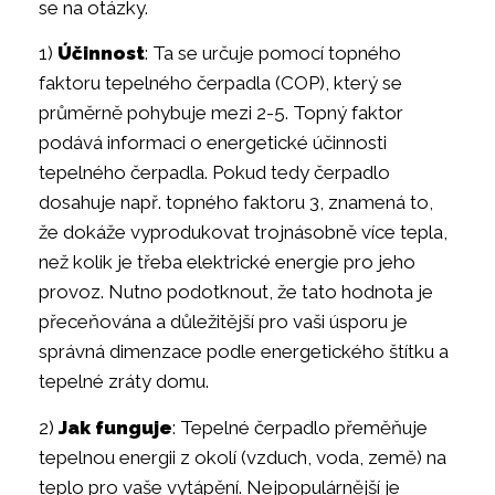
se na otázky.
1)
Účinnost
: Ta se určuje pomocí topného
faktoru tepelného čerpadla (COP), který se
průměrně pohybuje mezi 2-5. Topný faktor
podává informaci o energetické účinnosti
tepelného čerpadla. Pokud tedy čerpadlo
dosahuje např. topného faktoru 3, znamená to,
že dokáže vyprodukovat trojnásobně více tepla,
než kolik je třeba elektrické energie pro jeho
provoz. Nutno podotknout, že tato hodnota je
přeceňována a důležitější pro vaši úsporu je
správná dimenzace podle energetického štítku a
tepelné zráty domu.
2)
Jak funguje
: Tepelné čerpadlo přeměňuje
tepelnou energii z okolí (vzduch, voda, země) na
teplo pro vaše vytápění. Nejpopulárnější je