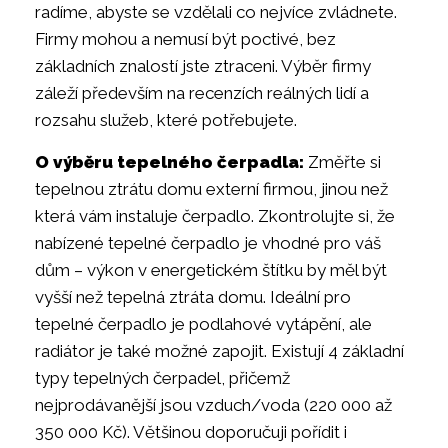
radíme, abyste se vzdělali co nejvíce zvládnete.
Firmy mohou a nemusí být poctivé, bez
základních znalostí jste ztraceni. Výběr firmy
záleží především na recenzích reálných lidí a
rozsahu služeb, které potřebujete.
O výběru tepelného čerpadla:
Změřte si
tepelnou ztrátu domu externí firmou, jinou než
která vám instaluje čerpadlo. Zkontrolujte si, že
nabízené tepelné čerpadlo je vhodné pro váš
dům – výkon v energetickém štítku by měl být
vyšší než tepelná ztráta domu. Ideální pro
tepelné čerpadlo je podlahové vytápění, ale
radiátor je také možné zapojit. Existují 4 základní
typy tepelných čerpadel, přičemž
nejprodávanější jsou vzduch/voda (220 000 až
350 000 Kč). Většinou doporučuji pořídit i