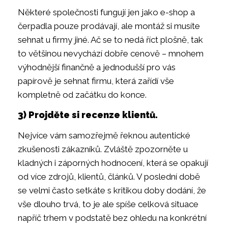
Některé společnosti fungují jen jako e-shop a
čerpadla pouze prodávají, ale montáž si musíte
sehnat u firmy jiné. Ač se to nedá říct plošně, tak
to většinou nevychází dobře cenově – mnohem
výhodnější finančně a jednodušší pro vás
papírově je sehnat firmu, která zařídí vše
kompletně od začátku do konce.
3) Projděte si recenze klientů.
Nejvíce vám samozřejmě řeknou autentické
zkušenosti zákazníků. Zvláště zpozorněte u
kladných i záporných hodnocení, která se opakují
od více zdrojů, klientů, článků. V poslední době
se velmi často setkáte s kritikou doby dodání, že
vše dlouho trvá, to je ale spíše celková situace
napříč trhem v podstatě bez ohledu na konkrétní