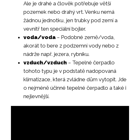
Ale je drahé a člověk potřebuje větší
pozemek nebo drahý vrt. Venku nemá
žádnou jednotku, jen trubky pod zemí a
vevnitř ten speciální bojler.
voda/voda
– Podobné země/voda,
akorát to bere z podzemní vody nebo z
nádrže např. jezera, rybníku.
vzduch/vzduch
– Tepelné čerpadlo
tohoto typu je v podstatě nadopovaná
klimatizace, která zvládne dům vytopit. Jde
o nejméně účinné tepelné čerpadlo a také i
nejlevnější.