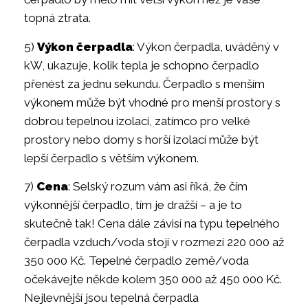
topná ztrata.
5)
Výkon čerpadla
: Výkon čerpadla, uváděný v
kW, ukazuje, kolik tepla je schopno čerpadlo
přenést za jednu sekundu. Čerpadlo s menším
výkonem může být vhodné pro menší prostory s
dobrou tepelnou izolací, zatímco pro velké
prostory nebo domy s horší izolací může být
lepší čerpadlo s větším výkonem.
7)
Cena
: Selský rozum vám asi říká, že čím
výkonnější čerpadlo, tím je dražší – a je to
skutečně tak! Cena dále závisí na typu tepelného
čerpadla vzduch/voda stojí v rozmezí 220 000 až
350 000 Kč. Tepelné čerpadlo země/voda
očekávejte někde kolem 350 000 až 450 000 Kč.
Nejlevnější jsou tepelná čerpadla