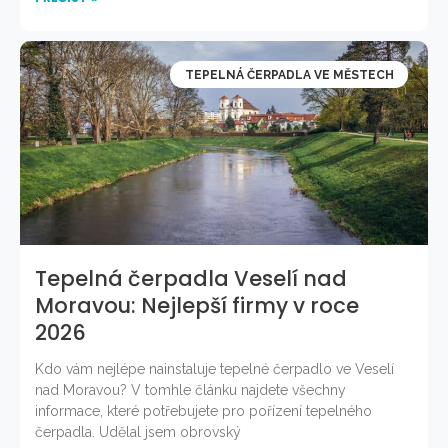
TEPELNÁ ČERPADLA VE MĚSTECH
Tepelná čerpadla Veselí nad
Moravou: Nejlepší firmy v roce
2026
Kdo vám nejlépe nainstaluje tepelné čerpadlo ve Veselí
nad Moravou? V tomhle článku najdete všechny
informace, které potřebujete pro pořízení tepelného
čerpadla. Udělal jsem obrovský