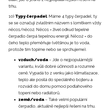
trhu.
10)
Typy čerpadel
: Máme 4 typy čerpadel, ty
se se označují zvlaštním názvem s lomítkem vždy
něco1/něco2. Něco1 = živel odkud tepelné
čerpadlo čerpá tepelnou energii. Něco2 = do
čeho teplo přeměňuje (většinou je to voda,
protože tím topíme nebo se sprchujeme).
vzduch/voda
– Jde o nejpopulárnější
variantu, kvůli dobré účinnosti a rozumné
ceně. Vypadá to z venku jako klimatiazace,
teplo ale posílá do speciálního bojleru a
rozvádí do domu pomocí podlahového
topení nebo radiátorů.
země/voda
– Také velmi populární
čerpadlo, aktuálně nejlepší řešení na trhu.