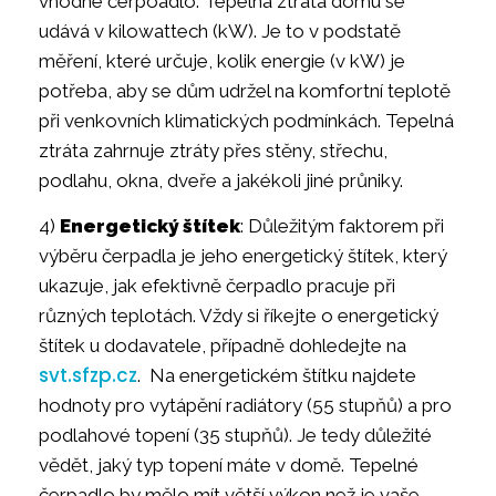
vhodné čerpoadlo. Tepelná ztráta domu se
udává v kilowattech (kW). Je to v podstatě
měření, které určuje, kolik energie (v kW) je
potřeba, aby se dům udržel na komfortní teplotě
při venkovních klimatických podmínkách. Tepelná
ztráta zahrnuje ztráty přes stěny, střechu,
podlahu, okna, dveře a jakékoli jiné průniky.
4)
Energetický štítek
: Důležitým faktorem při
výběru čerpadla je jeho energetický štítek, který
ukazuje, jak efektivně čerpadlo pracuje při
různých teplotách. Vždy si říkejte o energetický
štítek u dodavatele, případně dohledejte na
svt.sfzp.cz
. Na energetickém štítku najdete
hodnoty pro vytápění radiátory (55 stupňů) a pro
podlahové topení (35 stupňů). Je tedy důležité
vědět, jaký typ topení máte v domě. Tepelné
čerpadlo by mělo mít větší výkon než je vaše