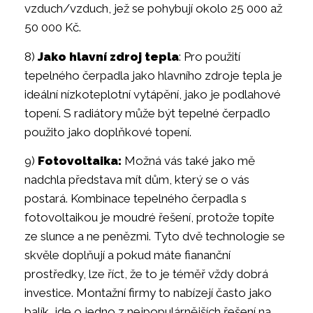
vzduch/vzduch, jež se pohybují okolo 25 000 až
50 000 Kč.
8)
Jako hlavní zdroj tepla
: Pro použití
tepelného čerpadla jako hlavního zdroje tepla je
ideální nízkoteplotní vytápění, jako je podlahové
topení. S radiátory může být tepelné čerpadlo
použito jako doplňkové topení.
9)
Fotovoltaika:
Možná vás také jako mě
nadchla představa mít dům, který se o vás
postará. Kombinace tepelného čerpadla s
fotovoltaikou je moudré řešení, protože topíte
ze slunce a ne penězmi. Tyto dvě technologie se
skvěle doplňují a pokud máte fiananční
prostředky, lze říct, že to je téměř vždy dobrá
investice. Montažní firmy to nabízejí často jako
balík, jde o jedno z nejpopulárnějších řešení na