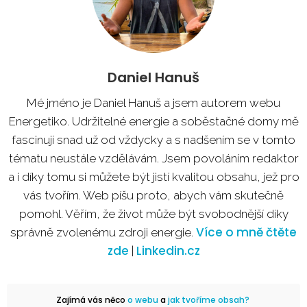
Daniel Hanuš
Mé jméno je Daniel Hanuš a jsem autorem webu
Energetiko. Udržitelné energie a soběstačné domy mě
fascinují snad už od vždycky a s nadšením se v tomto
tématu neustále vzdělávám. Jsem povoláním redaktor
a i díky tomu si můžete být jistí kvalitou obsahu, jež pro
vás tvořím. Web píšu proto, abych vám skutečně
pomohl. Věřím, že život může být svobodnější díky
Více o mně čtěte
správně zvolenému zdroji energie.
zde
Linkedin.cz
|
Zajímá vás něco
o webu
a
jak tvoříme obsah?