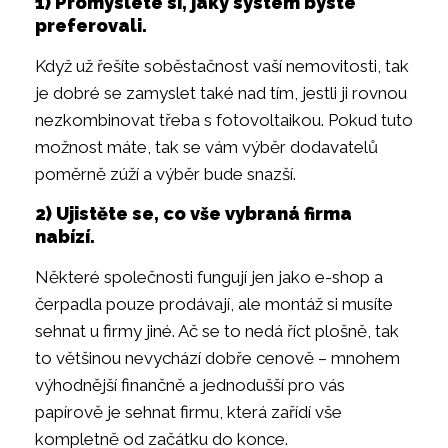
1) Promyslete si, jaký systém byste
preferovali.
Když už řešíte soběstačnost vaší nemovitosti, tak
je dobré se zamyslet také nad tím, jestli ji rovnou
nezkombinovat třeba s fotovoltaikou. Pokud tuto
možnost máte, tak se vám výběr dodavatelů
poměrně zúží a výběr bude snazší.
2) Ujistěte se, co vše vybraná firma
nabízí.
Některé společnosti fungují jen jako e-shop a
čerpadla pouze prodávají, ale montáž si musíte
sehnat u firmy jiné. Ač se to nedá říct plošně, tak
to většinou nevychází dobře cenově – mnohem
výhodnější finančně a jednodušší pro vás
papírově je sehnat firmu, která zařídí vše
kompletně od začátku do konce.