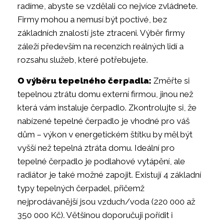
radíme, abyste se vzdělali co nejvíce zvládnete.
Firmy mohou a nemusí být poctivé, bez
základních znalostí jste ztraceni. Výběr firmy
záleží především na recenzích reálných lidí a
rozsahu služeb, které potřebujete.
O výběru tepelného čerpadla:
Změřte si
tepelnou ztrátu domu externí firmou, jinou než
která vám instaluje čerpadlo. Zkontrolujte si, že
nabízené tepelné čerpadlo je vhodné pro váš
dům – výkon v energetickém štítku by měl být
vyšší než tepelná ztráta domu. Ideální pro
tepelné čerpadlo je podlahové vytápění, ale
radiátor je také možné zapojit. Existují 4 základní
typy tepelných čerpadel, přičemž
nejprodávanější jsou vzduch/voda (220 000 až
350 000 Kč). Většinou doporučuji pořídit i