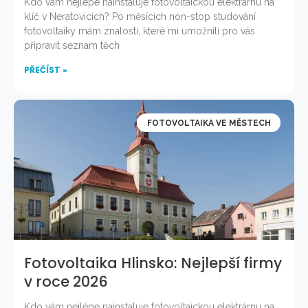
Kdo vám nejlépe nainstaluje fotovoltaickou elektrárnu na
klíč v Neratovicích? Po měsících non-stop studování
fotovoltaiky mám znalosti, které mi umožnili pro vás
připravit seznam těch
PŘEČÍST »
FOTOVOLTAIKA VE MĚSTECH
Fotovoltaika Hlinsko: Nejlepší firmy
v roce 2026
Kdo vám nejlépe nainstaluje fotovoltaickou elektrárnu na