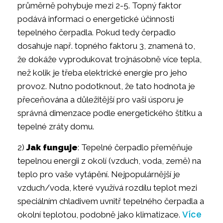
průměrně pohybuje mezi 2-5. Topný faktor
podává informaci o energetické účinnosti
tepelného čerpadla. Pokud tedy čerpadlo
dosahuje např. topného faktoru 3, znamená to,
že dokáže vyprodukovat trojnásobně více tepla,
než kolik je třeba elektrické energie pro jeho
provoz. Nutno podotknout, že tato hodnota je
přeceňována a důležitější pro vaši úsporu je
správná dimenzace podle energetického štítku a
tepelné zráty domu.
2)
Jak funguje
: Tepelné čerpadlo přeměňuje
tepelnou energii z okolí (vzduch, voda, země) na
teplo pro vaše vytápění. Nejpopulárnější je
vzduch/voda, které využívá rozdílu teplot mezi
speciálním chladivem uvnitř tepelného čerpadla a
Více
okolní teplotou, podobně jako klimatizace.