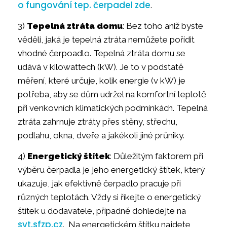
o fungování tep. čerpadel zde
.
3)
Tepelná ztráta domu
: Bez toho aniž byste
věděli, jaká je tepelná ztráta nemůžete pořídit
vhodné čerpoadlo. Tepelná ztráta domu se
udává v kilowattech (kW). Je to v podstatě
měření, které určuje, kolik energie (v kW) je
potřeba, aby se dům udržel na komfortní teplotě
při venkovních klimatických podmínkách. Tepelná
ztráta zahrnuje ztráty přes stěny, střechu,
podlahu, okna, dveře a jakékoli jiné průniky.
4)
Energetický štítek
: Důležitým faktorem při
výběru čerpadla je jeho energetický štítek, který
ukazuje, jak efektivně čerpadlo pracuje při
různých teplotách. Vždy si říkejte o energetický
štítek u dodavatele, případně dohledejte na
svt.sfzp.cz
. Na energetickém štítku najdete