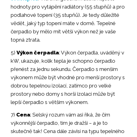
hodnoty pro vytápění radiátory (55 stupňů) a pro
podlahové topení (35 stupňů). Je tedy důležité
vědět, jaký typ topení máte v domě. Tepelné
čerpadlo by mělo mít větší výkon než je vaše
topná ztrata.
5)
Výkon čerpadla
: Výkon čerpadla, uváděný v
kW, ukazuje, kolik tepla je schopno čerpadlo
přenést za jednu sekundu. Čerpadlo s menším
výkonem může být vhodné pro menší prostory s
dobrou tepelnou izolací, zatímco pro velké
prostory nebo domy s horší izolací může být
lepší čerpadlo s větším výkonem.
7)
Cena
: Selský rozum vám asi říká, že čím
výkonnější čerpadlo, tím je dražší – a je to
skutečně tak! Cena dále závisí na typu tepelného