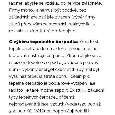
radíme, abyste se vzdělali co nejvíce zvládnete.
Firmy mohou a nemusí být poctivé, bez
základních znalostí jste ztraceni. Výběr firmy
záleží především na recenzích reálných lidí a
rozsahu služeb, které potřebujete.
O výběru tepelného čerpadla:
Změřte si
tepelnou ztrátu domu externí firmou, jinou než
která vám instaluje čerpadlo. Zkontrolujte si, že
nabízené tepelné čerpadlo je vhodné pro váš
dům – výkon v energetickém štítku by měl být
vyšší než tepelná ztráta domu. Ideální pro
tepelné čerpadlo je podlahové vytápění, ale
radiátor je také možné zapojit. Existují 4 základní
typy tepelných čerpadel, přičemž
nejprodávanější jsou vzduch/voda (220 000 až
350 000 Kč). Většinou doporučuji pořídit i