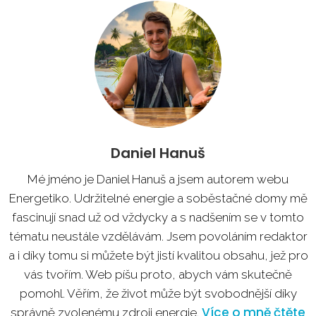
Daniel Hanuš
Mé jméno je Daniel Hanuš a jsem autorem webu
Energetiko. Udržitelné energie a soběstačné domy mě
fascinují snad už od vždycky a s nadšením se v tomto
tématu neustále vzdělávám. Jsem povoláním redaktor
a i díky tomu si můžete být jistí kvalitou obsahu, jež pro
vás tvořím. Web píšu proto, abych vám skutečně
pomohl. Věřím, že život může být svobodnější díky
Více o mně čtěte
správně zvolenému zdroji energie.