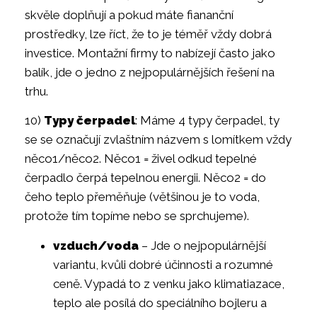
skvěle doplňují a pokud máte fiananční
prostředky, lze říct, že to je téměř vždy dobrá
investice. Montažní firmy to nabízejí často jako
balík, jde o jedno z nejpopulárnějších řešení na
trhu.
10)
Typy čerpadel
: Máme 4 typy čerpadel, ty
se se označují zvlaštním názvem s lomítkem vždy
něco1/něco2. Něco1 = živel odkud tepelné
čerpadlo čerpá tepelnou energii. Něco2 = do
čeho teplo přeměňuje (většinou je to voda,
protože tím topíme nebo se sprchujeme).
vzduch/voda
– Jde o nejpopulárnější
variantu, kvůli dobré účinnosti a rozumné
ceně. Vypadá to z venku jako klimatiazace,
teplo ale posílá do speciálního bojleru a