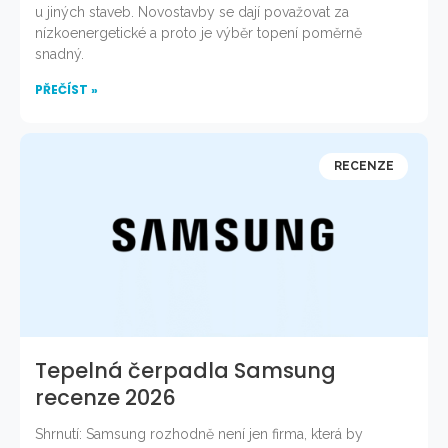
u jiných staveb. Novostavby se dají považovat za
nízkoenergetické a proto je výběr topení poměrně
snadný.
PŘEČÍST »
RECENZE
Tepelná čerpadla Samsung
recenze 2026
Shrnutí: Samsung rozhodně není jen firma, která by