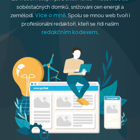
soběstačných domků, snižování cen energií a
Více o mně
zemělodí.
. Spolu se mnou web tvoří i
profesionální redaktoři, kteří se řídí našim
redakčním kodexem
.