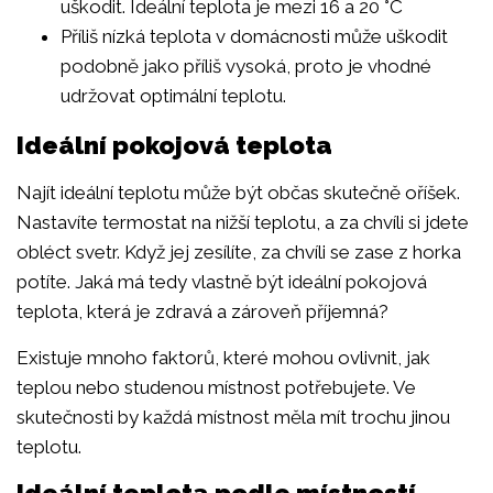
uškodit. Ideální teplota je mezi 16 a 20 °C
Příliš nízká teplota v domácnosti může uškodit
podobně jako příliš vysoká, proto je vhodné
udržovat optimální teplotu.
Ideální pokojová teplota
Najít ideální teplotu může být občas skutečně oříšek.
Nastavíte termostat na nižší teplotu, a za chvíli si jdete
obléct svetr. Když jej zesílíte, za chvíli se zase z horka
potíte. Jaká má tedy vlastně být ideální pokojová
teplota, která je zdravá a zároveň příjemná?
Existuje mnoho faktorů, které mohou ovlivnit, jak
teplou nebo studenou místnost potřebujete. Ve
skutečnosti by každá místnost měla mít trochu jinou
teplotu.
Ideální teplota podle místností