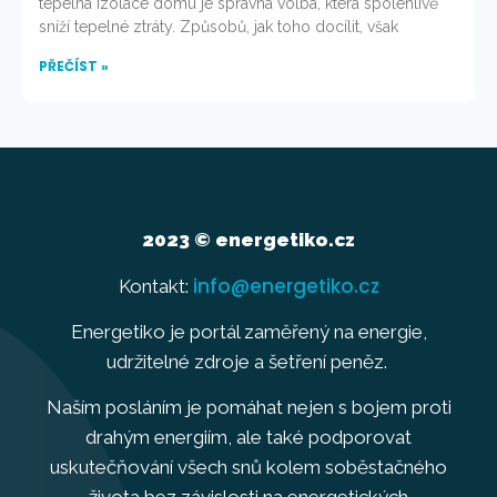
tepelná izolace domu je správná volba, která spolehlivě
sníží tepelné ztráty. Způsobů, jak toho docílit, však
PŘEČÍST »
2023 © energetiko.cz
info@energetiko.cz
Kontakt:
Energetiko je portál zaměřený na energie,
udržitelné zdroje a šetření peněz.
Naším posláním je pomáhat nejen s bojem proti
drahým energiím, ale také podporovat
uskutečňování všech snů kolem soběstačného