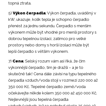
topná ztrata.
5)
Výkon čerpadla
: Výkon čerpadla, uváděný v
kW, ukazuje, kolik tepla je schopno čerpadlo
přenést za jednu sekundu. Čerpadlo s menším
výkonem může být vhodné pro menší prostory s
dobrou tepelnou izolací, zatímco pro velké
prostory nebo domy s horší izolací může být
lepší čerpadlo s větším výkonem.
7)
Cena
: Selský rozum vám asi říká, že čím
výkonnější čerpadlo, tím je dražší – a je to
skutečně tak! Cena dále závisí na typu tepelného
čerpadla vzduch/voda stojí v rozmezí 220 000 až
350 000 Kč. Tepelné čerpadlo země/voda
očekávejte někde kolem 350 000 až 450 000 Kč.
Nejlevnější jsou tepelná čerpadla
vzduch/vzduch, jež se pohybují okolo 25 000 až