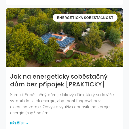
ENERGETICKÁ SOBĚSTAČNOST
Jak na energeticky soběstačný
dům bez přípojek [PRAKTICKY]
Shrnutí: Soběstačný dům je takový dům, který si dokáže
vyrobit dostatek energie, aby mohl fungovat bez
externího zdroje. Obvykle využívá obnovitelné zdroje
energie (např. solární
PŘEČÍST »