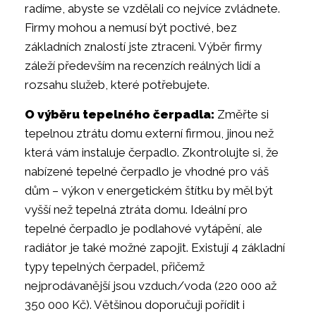
radíme, abyste se vzdělali co nejvíce zvládnete.
Firmy mohou a nemusí být poctivé, bez
základních znalostí jste ztraceni. Výběr firmy
záleží především na recenzích reálných lidí a
rozsahu služeb, které potřebujete.
O výběru tepelného čerpadla:
Změřte si
tepelnou ztrátu domu externí firmou, jinou než
která vám instaluje čerpadlo. Zkontrolujte si, že
nabízené tepelné čerpadlo je vhodné pro váš
dům – výkon v energetickém štítku by měl být
vyšší než tepelná ztráta domu. Ideální pro
tepelné čerpadlo je podlahové vytápění, ale
radiátor je také možné zapojit. Existují 4 základní
typy tepelných čerpadel, přičemž
nejprodávanější jsou vzduch/voda (220 000 až
350 000 Kč). Většinou doporučuji pořídit i