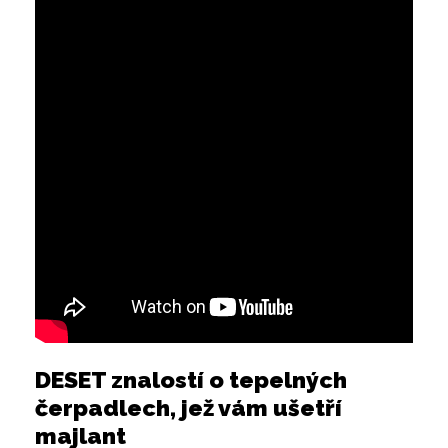
DESET znalostí o tepelných
čerpadlech, jež vám ušetří
majlant