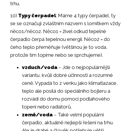
trhu.
10)
Typy čerpadel
: Máme 4 typy čerpadel, ty
se se označují zvlaštním názvem s lomítkem vždy
něco1/něco2. Něco1 = živel odkud tepelné
čerpadlo čerpá tepelnou energii. Něco2 = do
čeho teplo přeměňuje (většinou je to voda,
protože tím topíme nebo se sprchujeme).
vzduch/voda
– Jde o nejpopulárnější
variantu, kvůli dobré účinnosti a rozumné
ceně. Vypadá to z venku jako klimatiazace,
teplo ale posílá do speciálního bojleru a
rozvádí do domu pomocí podlahového
topení nebo radiátorů.
země/voda
– Také velmi populární
čerpadlo, aktuálně nejlepší řešení na trhu.
Ale je drahé a člověk potřebuje větší