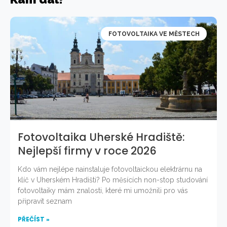
FOTOVOLTAIKA VE MĚSTECH
Fotovoltaika Uherské Hradiště:
Nejlepší firmy v roce 2026
Kdo vám nejlépe nainstaluje fotovoltaickou elektrárnu na
klíč v Uherském Hradišti? Po měsících non-stop studování
fotovoltaiky mám znalosti, které mi umožnili pro vás
připravit seznam
PŘEČÍST »