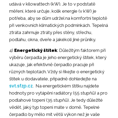
udává v kilowattech (kW). Je to v podstatě
měření, které určuje, kolik energie (v kW) je
potřeba, aby se dům udržel na komfortní teplotě
při venkovních klimatických podmínkách. Tepelná
ztráta zahrnuje ztráty přes stěny, střechu,
podlahu, okna, dveře a jakékoli jiné průniky.
4)
Energetický štítek
: Důležitým faktorem při
výběru čerpadla je jeho energetický štítek, který
ukazuje, jak efektivně čerpadlo pracuje při
různých teplotách. Vždy si říkejte o energetický
štítek u dodavatele, případně dohledejte na
svt.sfzp.cz
. Na energetickém štítku najdete
hodnoty pro vytápění radiátory (55 stupňů) a pro
podlahové topení (35 stupňů). Je tedy důležité
vědět, jaký typ topení máte v domě. Tepelné
čerpadlo by mělo mít větší výkon než je vaše