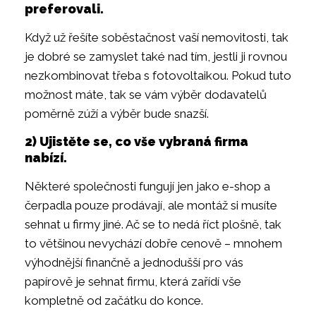
preferovali.
Když už řešíte soběstačnost vaší nemovitosti, tak
je dobré se zamyslet také nad tím, jestli ji rovnou
nezkombinovat třeba s fotovoltaikou. Pokud tuto
možnost máte, tak se vám výběr dodavatelů
poměrně zúží a výběr bude snazší.
2) Ujistěte se, co vše vybraná firma
nabízí.
Některé společnosti fungují jen jako e-shop a
čerpadla pouze prodávají, ale montáž si musíte
sehnat u firmy jiné. Ač se to nedá říct plošně, tak
to většinou nevychází dobře cenově – mnohem
výhodnější finančně a jednodušší pro vás
papírově je sehnat firmu, která zařídí vše
kompletně od začátku do konce.