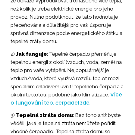
že dokáže vyprodukovat trojnásobně více tepla,
než kolik je třeba elektrické energie pro jeho
provoz. Nutno podotknout, že tato hodnota je
přeceňována a důležitější pro vaši úsporu je
správná dimenzace podle energetického štítku a
tepelné zráty domu.
2)
Jak funguje
: Tepelné čerpadlo přeměňuje
tepelnou energii z okolí (vzduch, voda, země) na
teplo pro vaše vytápění. Nejpopulárnější je
vzduch/voda, které využívá rozdílu teplot mezi
speciálním chladivem uvnitř tepelného čerpadla a
Více
okolní teplotou, podobně jako klimatizace.
o fungování tep. čerpadel zde
.
3)
Tepelná ztráta domu
: Bez toho aniž byste
věděli, jaká je tepelná ztráta nemůžete pořídit
vhodné čerpoadlo. Tepelná ztráta domu se