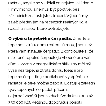
radíme, abyste se vzdělali co nejvíce zvládnete.
Firmy mohou a nemusí být poctivé, bez
základních znalostí jste ztraceni. Výběr firmy
záleží především na recenzích reálných lidí a
rozsahu služeb, které potřebujete.
O výběru tepelného čerpadla:
Změřte si
tepelnou ztrátu domu externí firmou, jinou než
která vám instaluje čerpadlo. Zkontrolujte si, že
nabízené tepelné čerpadlo je vhodné pro váš
dům – výkon v energetickém štítku by měl být
vyšší než tepelná ztráta domu. Ideální pro
tepelné čerpadlo je podlahové vytápění, ale
radiátor je také možné zapojit. Existují 4 základní
typy tepelných čerpadel, přičemž
nejprodávanější jsou vzduch/voda (220 000 až
350 000 Kč). Většinou doporučuji pořídit i