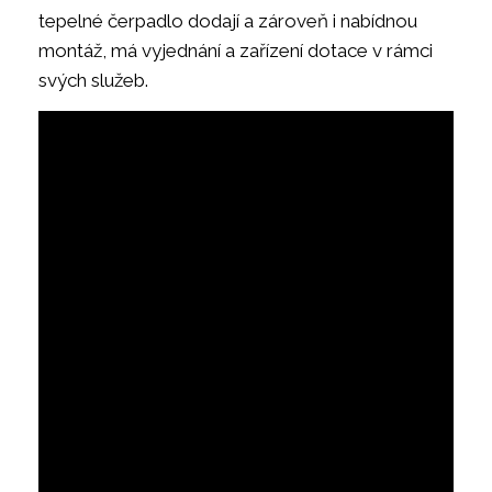
tepelné čerpadlo dodají a zároveň i nabídnou
montáž, má vyjednání a zařízení dotace v rámci
svých služeb.