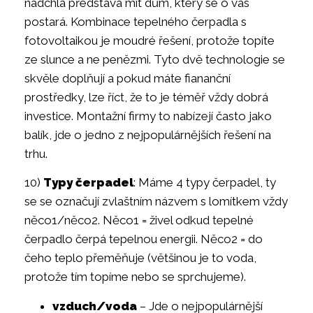
nadchla představa mít dům, který se o vás
postará. Kombinace tepelného čerpadla s
fotovoltaikou je moudré řešení, protože topíte
ze slunce a ne penězmi. Tyto dvě technologie se
skvěle doplňují a pokud máte fiananční
prostředky, lze říct, že to je téměř vždy dobrá
investice. Montažní firmy to nabízejí často jako
balík, jde o jedno z nejpopulárnějších řešení na
trhu.
10)
Typy čerpadel
: Máme 4 typy čerpadel, ty
se se označují zvlaštním názvem s lomítkem vždy
něco1/něco2. Něco1 = živel odkud tepelné
čerpadlo čerpá tepelnou energii. Něco2 = do
čeho teplo přeměňuje (většinou je to voda,
protože tím topíme nebo se sprchujeme).
vzduch/voda
– Jde o nejpopulárnější