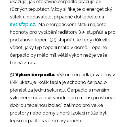
ukazuje, jak efektivně čerpadlo pracuje při
různých teplotách. Vždy si říkejte o energetický
štítek u dodavatele, případně dohledejte na
svt.sfzp.cz
. Na energetickém štítku najdete
hodnoty pro vytápění radiátory (55 stupňů) a pro
podlahové topení (35 stupňů). Je tedy důležité
vědět, jaký typ topení máte v domě. Tepelné
čerpadlo by mělo mít větší výkon než je vaše
topná ztrata.
5)
Výkon čerpadla
: Výkon čerpadla, uváděný v
kW, ukazuje, kolik tepla je schopno čerpadlo
přenést za jednu sekundu. Čerpadlo s menším
výkonem může být vhodné pro menší prostory s
dobrou tepelnou izolací, zatímco pro velké
prostory nebo domy s horší izolací může být
lepší čerpadlo s větším výkonem.