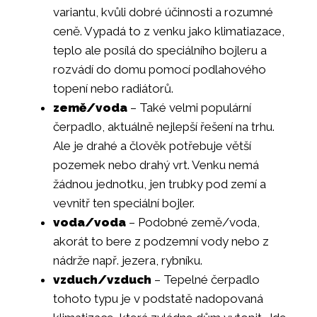
variantu, kvůli dobré účinnosti a rozumné
ceně. Vypadá to z venku jako klimatiazace,
teplo ale posílá do speciálního bojleru a
rozvádí do domu pomocí podlahového
topení nebo radiátorů.
země/voda
– Také velmi populární
čerpadlo, aktuálně nejlepší řešení na trhu.
Ale je drahé a člověk potřebuje větší
pozemek nebo drahý vrt. Venku nemá
žádnou jednotku, jen trubky pod zemí a
vevnitř ten speciální bojler.
voda/voda
– Podobné země/voda,
akorát to bere z podzemní vody nebo z
nádrže např. jezera, rybníku.
vzduch/vzduch
– Tepelné čerpadlo
tohoto typu je v podstatě nadopovaná