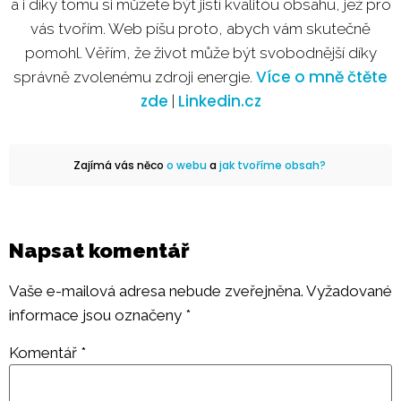
a i díky tomu si můžete být jistí kvalitou obsahu, jež pro
vás tvořím. Web píšu proto, abych vám skutečně
pomohl. Věřím, že život může být svobodnější díky
Více o mně čtěte
správně zvolenému zdroji energie.
zde
Linkedin.cz
|
Zajímá vás něco
o webu
a
jak tvoříme obsah?
Napsat komentář
Vaše e-mailová adresa nebude zveřejněna.
Vyžadované
informace jsou označeny
*
Komentář
*