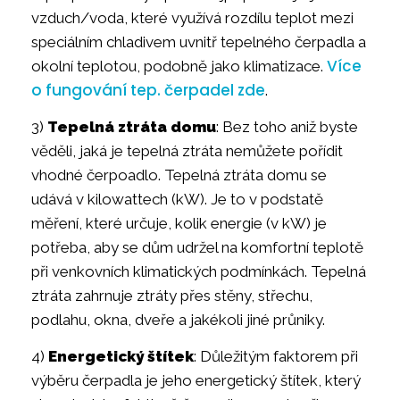
vzduch/voda, které využívá rozdílu teplot mezi
speciálním chladivem uvnitř tepelného čerpadla a
Více
okolní teplotou, podobně jako klimatizace.
o fungování tep. čerpadel zde
.
3)
Tepelná ztráta domu
: Bez toho aniž byste
věděli, jaká je tepelná ztráta nemůžete pořídit
vhodné čerpoadlo. Tepelná ztráta domu se
udává v kilowattech (kW). Je to v podstatě
měření, které určuje, kolik energie (v kW) je
potřeba, aby se dům udržel na komfortní teplotě
při venkovních klimatických podmínkách. Tepelná
ztráta zahrnuje ztráty přes stěny, střechu,
podlahu, okna, dveře a jakékoli jiné průniky.
4)
Energetický štítek
: Důležitým faktorem při
výběru čerpadla je jeho energetický štítek, který