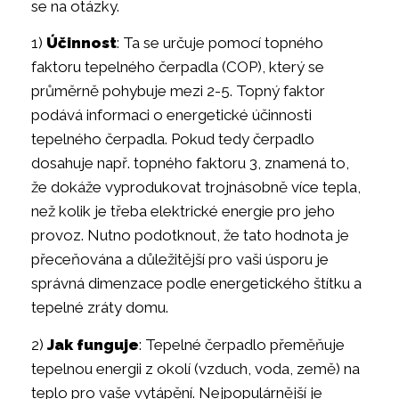
se na otázky.
1)
Účinnost
: Ta se určuje pomocí topného
faktoru tepelného čerpadla (COP), který se
průměrně pohybuje mezi 2-5. Topný faktor
podává informaci o energetické účinnosti
tepelného čerpadla. Pokud tedy čerpadlo
dosahuje např. topného faktoru 3, znamená to,
že dokáže vyprodukovat trojnásobně více tepla,
než kolik je třeba elektrické energie pro jeho
provoz. Nutno podotknout, že tato hodnota je
přeceňována a důležitější pro vaši úsporu je
správná dimenzace podle energetického štítku a
tepelné zráty domu.
2)
Jak funguje
: Tepelné čerpadlo přeměňuje
tepelnou energii z okolí (vzduch, voda, země) na
teplo pro vaše vytápění. Nejpopulárnější je