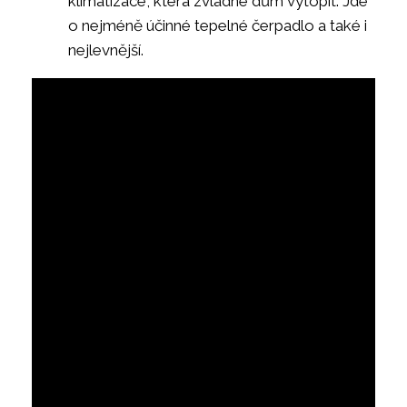
klimatizace, která zvládne dům vytopit. Jde
o nejméně účinné tepelné čerpadlo a také i
nejlevnější.