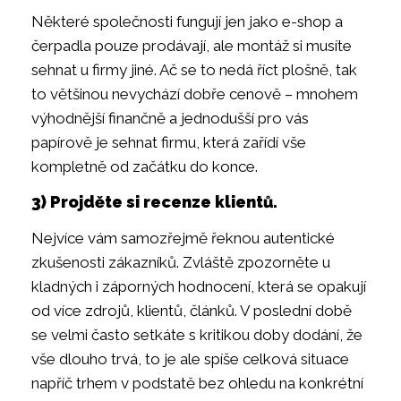
Některé společnosti fungují jen jako e-shop a
čerpadla pouze prodávají, ale montáž si musíte
sehnat u firmy jiné. Ač se to nedá říct plošně, tak
to většinou nevychází dobře cenově – mnohem
výhodnější finančně a jednodušší pro vás
papírově je sehnat firmu, která zařídí vše
kompletně od začátku do konce.
3) Projděte si recenze klientů.
Nejvíce vám samozřejmě řeknou autentické
zkušenosti zákazníků. Zvláště zpozorněte u
kladných i záporných hodnocení, která se opakují
od více zdrojů, klientů, článků. V poslední době
se velmi často setkáte s kritikou doby dodání, že
vše dlouho trvá, to je ale spíše celková situace
napříč trhem v podstatě bez ohledu na konkrétní