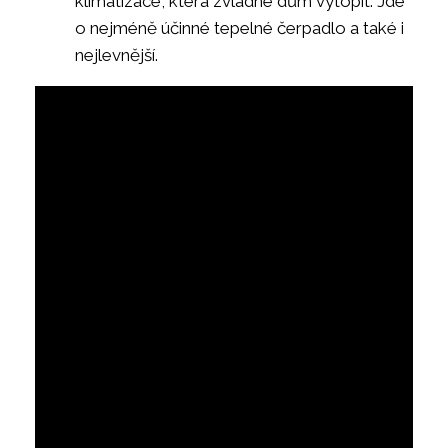
klimatizace, která zvládne dům vytopit. Jde
o nejméně účinné tepelné čerpadlo a také i
nejlevnější.