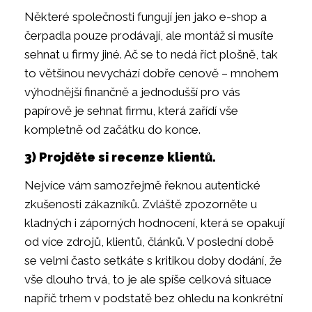
Některé společnosti fungují jen jako e-shop a
čerpadla pouze prodávají, ale montáž si musíte
sehnat u firmy jiné. Ač se to nedá říct plošně, tak
to většinou nevychází dobře cenově – mnohem
výhodnější finančně a jednodušší pro vás
papírově je sehnat firmu, která zařídí vše
kompletně od začátku do konce.
3) Projděte si recenze klientů.
Nejvíce vám samozřejmě řeknou autentické
zkušenosti zákazníků. Zvláště zpozorněte u
kladných i záporných hodnocení, která se opakují
od více zdrojů, klientů, článků. V poslední době
se velmi často setkáte s kritikou doby dodání, že
vše dlouho trvá, to je ale spíše celková situace
napříč trhem v podstatě bez ohledu na konkrétní