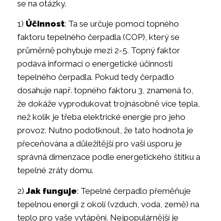
se na otázky.
1)
Účinnost
: Ta se určuje pomocí topného
faktoru tepelného čerpadla (COP), který se
průměrně pohybuje mezi 2-5. Topný faktor
podává informaci o energetické účinnosti
tepelného čerpadla. Pokud tedy čerpadlo
dosahuje např. topného faktoru 3, znamená to,
že dokáže vyprodukovat trojnásobně více tepla,
než kolik je třeba elektrické energie pro jeho
provoz. Nutno podotknout, že tato hodnota je
přeceňována a důležitější pro vaši úsporu je
správná dimenzace podle energetického štítku a
tepelné zráty domu.
2)
Jak funguje
: Tepelné čerpadlo přeměňuje
tepelnou energii z okolí (vzduch, voda, země) na
teplo pro vaše vytápění. Nejpopulárnější je