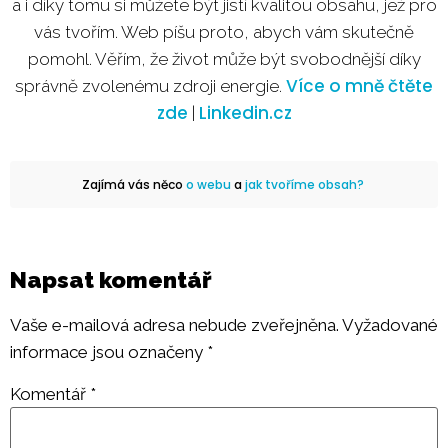
a i díky tomu si můžete být jistí kvalitou obsahu, jež pro
vás tvořím. Web píšu proto, abych vám skutečně
pomohl. Věřím, že život může být svobodnější díky
Více o mně čtěte
správně zvolenému zdroji energie.
zde
Linkedin.cz
|
Zajímá vás něco
o webu
a
jak tvoříme obsah?
Napsat komentář
Vaše e-mailová adresa nebude zveřejněna.
Vyžadované
informace jsou označeny
*
Komentář
*