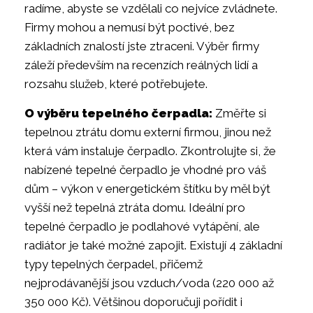
radíme, abyste se vzdělali co nejvíce zvládnete.
Firmy mohou a nemusí být poctivé, bez
základních znalostí jste ztraceni. Výběr firmy
záleží především na recenzích reálných lidí a
rozsahu služeb, které potřebujete.
O výběru tepelného čerpadla:
Změřte si
tepelnou ztrátu domu externí firmou, jinou než
která vám instaluje čerpadlo. Zkontrolujte si, že
nabízené tepelné čerpadlo je vhodné pro váš
dům – výkon v energetickém štítku by měl být
vyšší než tepelná ztráta domu. Ideální pro
tepelné čerpadlo je podlahové vytápění, ale
radiátor je také možné zapojit. Existují 4 základní
typy tepelných čerpadel, přičemž
nejprodávanější jsou vzduch/voda (220 000 až
350 000 Kč). Většinou doporučuji pořídit i