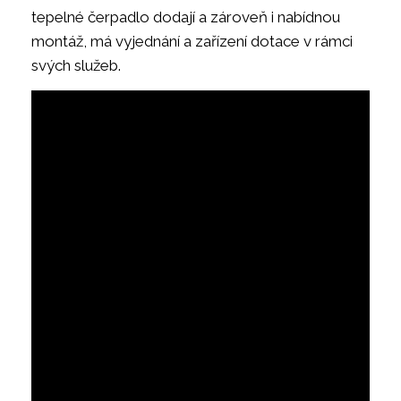
tepelné čerpadlo dodají a zároveň i nabídnou
montáž, má vyjednání a zařízení dotace v rámci
svých služeb.