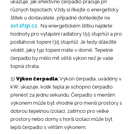
ukazuje, jak efektivně čerpadlo pracuje při
různých teplotách. Vždy si říkejte o energetický
štítek u dodavatele, případně dohledejte na
svt.sfzp.cz
. Na energetickém štítku najdete
hodnoty pro vytápění radiátory (55 stupňů) a pro
podlahové topení (35 stupňů). Je tedy důležité
vědět, jaký typ topení máte v domě. Tepelné
čerpadlo by mělo mít větší výkon než je vaše
topná ztrata.
5)
Výkon čerpadla
: Výkon čerpadla, uváděný v
kW, ukazuje, kolik tepla je schopno čerpadlo
přenést za jednu sekundu. Čerpadlo s menším
výkonem může být vhodné pro menší prostory s
dobrou tepelnou izolací, zatímco pro velké
prostory nebo domy s horší izolací může být
lepší čerpadlo s větším výkonem.