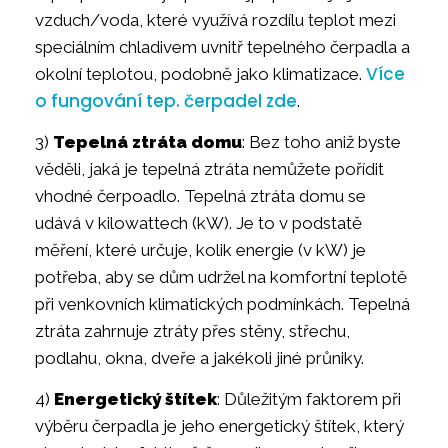
vzduch/voda, které využívá rozdílu teplot mezi
speciálním chladivem uvnitř tepelného čerpadla a
Více
okolní teplotou, podobně jako klimatizace.
o fungování tep. čerpadel zde
.
3)
Tepelná ztráta domu
: Bez toho aniž byste
věděli, jaká je tepelná ztráta nemůžete pořídit
vhodné čerpoadlo. Tepelná ztráta domu se
udává v kilowattech (kW). Je to v podstatě
měření, které určuje, kolik energie (v kW) je
potřeba, aby se dům udržel na komfortní teplotě
při venkovních klimatických podmínkách. Tepelná
ztráta zahrnuje ztráty přes stěny, střechu,
podlahu, okna, dveře a jakékoli jiné průniky.
4)
Energetický štítek
: Důležitým faktorem při
výběru čerpadla je jeho energetický štítek, který