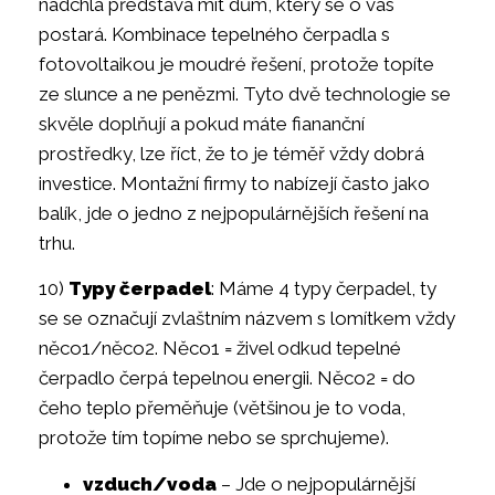
nadchla představa mít dům, který se o vás
postará. Kombinace tepelného čerpadla s
fotovoltaikou je moudré řešení, protože topíte
ze slunce a ne penězmi. Tyto dvě technologie se
skvěle doplňují a pokud máte fiananční
prostředky, lze říct, že to je téměř vždy dobrá
investice. Montažní firmy to nabízejí často jako
balík, jde o jedno z nejpopulárnějších řešení na
trhu.
10)
Typy čerpadel
: Máme 4 typy čerpadel, ty
se se označují zvlaštním názvem s lomítkem vždy
něco1/něco2. Něco1 = živel odkud tepelné
čerpadlo čerpá tepelnou energii. Něco2 = do
čeho teplo přeměňuje (většinou je to voda,
protože tím topíme nebo se sprchujeme).
vzduch/voda
– Jde o nejpopulárnější