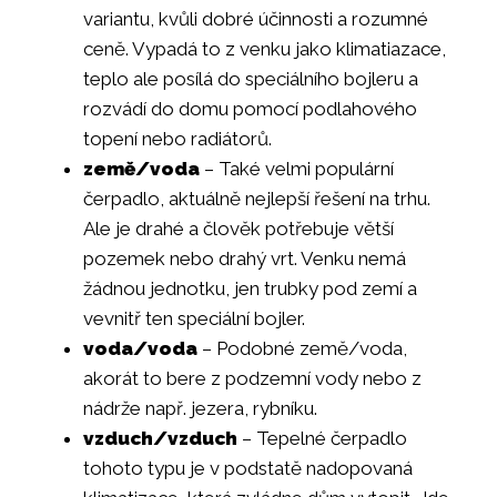
variantu, kvůli dobré účinnosti a rozumné
ceně. Vypadá to z venku jako klimatiazace,
teplo ale posílá do speciálního bojleru a
rozvádí do domu pomocí podlahového
topení nebo radiátorů.
země/voda
– Také velmi populární
čerpadlo, aktuálně nejlepší řešení na trhu.
Ale je drahé a člověk potřebuje větší
pozemek nebo drahý vrt. Venku nemá
žádnou jednotku, jen trubky pod zemí a
vevnitř ten speciální bojler.
voda/voda
– Podobné země/voda,
akorát to bere z podzemní vody nebo z
nádrže např. jezera, rybníku.
vzduch/vzduch
– Tepelné čerpadlo
tohoto typu je v podstatě nadopovaná