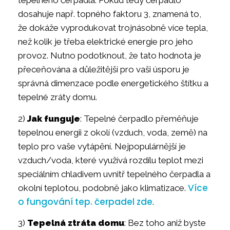
tepelného čerpadla. Pokud tedy čerpadlo
dosahuje např. topného faktoru 3, znamená to,
že dokáže vyprodukovat trojnásobně více tepla,
než kolik je třeba elektrické energie pro jeho
provoz. Nutno podotknout, že tato hodnota je
přeceňována a důležitější pro vaši úsporu je
správná dimenzace podle energetického štítku a
tepelné zráty domu.
2)
Jak funguje
: Tepelné čerpadlo přeměňuje
tepelnou energii z okolí (vzduch, voda, země) na
teplo pro vaše vytápění. Nejpopulárnější je
vzduch/voda, které využívá rozdílu teplot mezi
speciálním chladivem uvnitř tepelného čerpadla a
Více
okolní teplotou, podobně jako klimatizace.
o fungování tep. čerpadel zde
.
3)
Tepelná ztráta domu
: Bez toho aniž byste