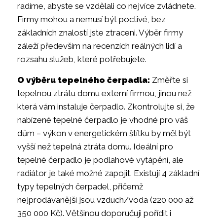
radíme, abyste se vzdělali co nejvíce zvládnete.
Firmy mohou a nemusí být poctivé, bez
základních znalostí jste ztraceni. Výběr firmy
záleží především na recenzích reálných lidí a
rozsahu služeb, které potřebujete.
O výběru tepelného čerpadla:
Změřte si
tepelnou ztrátu domu externí firmou, jinou než
která vám instaluje čerpadlo. Zkontrolujte si, že
nabízené tepelné čerpadlo je vhodné pro váš
dům – výkon v energetickém štítku by měl být
vyšší než tepelná ztráta domu. Ideální pro
tepelné čerpadlo je podlahové vytápění, ale
radiátor je také možné zapojit. Existují 4 základní
typy tepelných čerpadel, přičemž
nejprodávanější jsou vzduch/voda (220 000 až
350 000 Kč). Většinou doporučuji pořídit i