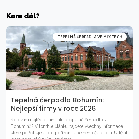
Kam dál?
TEPELNÁ ČERPADLA VE MĚSTECH
Tepelná čerpadla Bohumín:
Nejlepší firmy v roce 2026
Kdo vám nejlépe nainstaluje tepelné čerpadlo v
Bohumíně? V tomhle článku najdete všechny informace,
které potřebujete pro pořízení tepelného čerpadla. Udělal