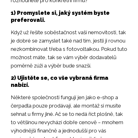
rozhodnete pro konkrétní firmu?
1) Promyslete si, jaký systém byste
preferovali.
Když už řešíte soběstačnost vaší nemovitosti, tak
je dobré se zamyslet také nad tím, jestli ji rovnou
nezkombinovat třeba s fotovoltaikou. Pokud tuto
možnost máte, tak se vám výběr dodavatelů
poměrně zúží a výběr bude snazší.
2) Ujistěte se, co vše vybraná firma
nabízí.
Některé společnosti fungují jen jako e-shop a
čerpadla pouze prodávají, ale montáž si musíte
sehnat u firmy jiné. Ač se to nedá říct plošně, tak
to většinou nevychází dobře cenově – mnohem
výhodnější finančně a jednodušší pro vás