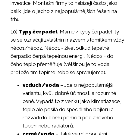
investice. Montažní firmy to nabízejí často jako
balík, jde o jedno z nejpopulárnějších řešení na
trhu.
10)
Typy čerpadel
: Máme 4 typy čerpadel, ty
se se označují zvlaštním názvem s lomítkem vždy
něco1/něco2. Něco1 = živel odkud tepelné
čerpadlo čerpá tepelnou energii. Něco2 = do
čeho teplo přeměňuje (většinou je to voda,
protože tím topíme nebo se sprchujeme).
vzduch/voda
– Jde o nejpopulárnější
variantu, kvůli dobré účinnosti a rozumné
ceně. Vypadá to z venku jako klimatiazace,
teplo ale posílá do speciálního bojleru a
rozvádí do domu pomocí podlahového
topení nebo radiátorů.
země/voda
– Také velmi populární