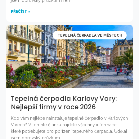
jsem obrovský průzkum firem
PŘEČÍST »
TEPELNÁ ČERPADLA VE MĚSTECH
Tepelná čerpadla Karlovy Vary:
Nejlepší firmy v roce 2026
Kdo vám nejlépe nainstaluje tepelné čerpadlo v Karlových
Varech? V tomhle článku najdete všechny informace,
které potřebujete pro pořízení tepelného čerpadla. Udělal
jsem obrovský průzkum