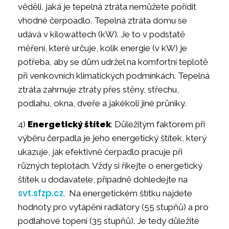
věděli, jaká je tepelná ztráta nemůžete pořídit
vhodné čerpoadlo. Tepelná ztráta domu se
udává v kilowattech (kW). Je to v podstatě
měření, které určuje, kolik energie (v kW) je
potřeba, aby se dům udržel na komfortní teplotě
při venkovních klimatických podmínkách. Tepelná
ztráta zahrnuje ztráty přes stěny, střechu,
podlahu, okna, dveře a jakékoli jiné průniky.
4)
Energetický štítek
: Důležitým faktorem při
výběru čerpadla je jeho energetický štítek, který
ukazuje, jak efektivně čerpadlo pracuje při
různých teplotách. Vždy si říkejte o energetický
štítek u dodavatele, případně dohledejte na
svt.sfzp.cz
. Na energetickém štítku najdete
hodnoty pro vytápění radiátory (55 stupňů) a pro
podlahové topení (35 stupňů). Je tedy důležité