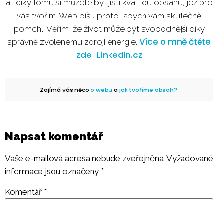
a i díky tomu si můžete být jistí kvalitou obsahu, jež pro
vás tvořím. Web píšu proto, abych vám skutečně
pomohl. Věřím, že život může být svobodnější díky
Více o mně čtěte
správně zvolenému zdroji energie.
zde
Linkedin.cz
|
Zajímá vás něco
o webu
a
jak tvoříme obsah?
Napsat komentář
Vaše e-mailová adresa nebude zveřejněna.
Vyžadované
informace jsou označeny
*
Komentář
*