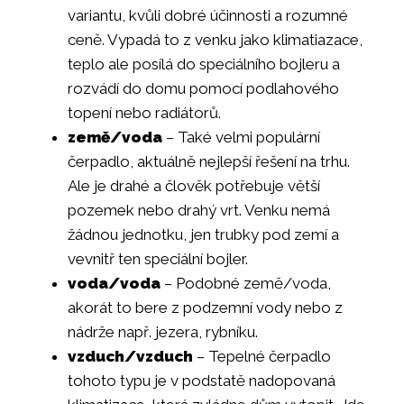
variantu, kvůli dobré účinnosti a rozumné
ceně. Vypadá to z venku jako klimatiazace,
teplo ale posílá do speciálního bojleru a
rozvádí do domu pomocí podlahového
topení nebo radiátorů.
země/voda
– Také velmi populární
čerpadlo, aktuálně nejlepší řešení na trhu.
Ale je drahé a člověk potřebuje větší
pozemek nebo drahý vrt. Venku nemá
žádnou jednotku, jen trubky pod zemí a
vevnitř ten speciální bojler.
voda/voda
– Podobné země/voda,
akorát to bere z podzemní vody nebo z
nádrže např. jezera, rybníku.
vzduch/vzduch
– Tepelné čerpadlo
tohoto typu je v podstatě nadopovaná