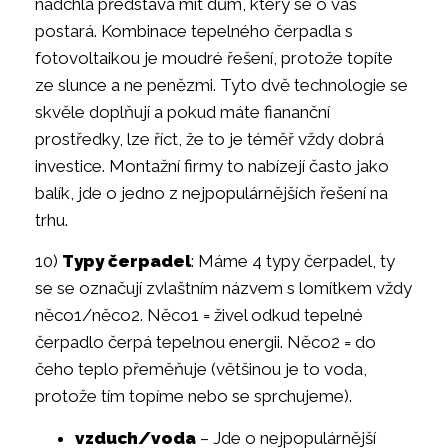
nadchla představa mít dům, který se o vás
postará. Kombinace tepelného čerpadla s
fotovoltaikou je moudré řešení, protože topíte
ze slunce a ne penězmi. Tyto dvě technologie se
skvěle doplňují a pokud máte fiananční
prostředky, lze říct, že to je téměř vždy dobrá
investice. Montažní firmy to nabízejí často jako
balík, jde o jedno z nejpopulárnějších řešení na
trhu.
10)
Typy čerpadel
: Máme 4 typy čerpadel, ty
se se označují zvlaštním názvem s lomítkem vždy
něco1/něco2. Něco1 = živel odkud tepelné
čerpadlo čerpá tepelnou energii. Něco2 = do
čeho teplo přeměňuje (většinou je to voda,
protože tím topíme nebo se sprchujeme).
vzduch/voda
– Jde o nejpopulárnější