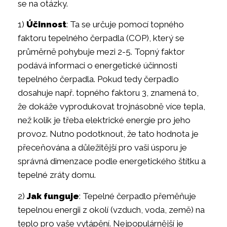
se na otázky.
1)
Účinnost
: Ta se určuje pomocí topného
faktoru tepelného čerpadla (COP), který se
průměrně pohybuje mezi 2-5. Topný faktor
podává informaci o energetické účinnosti
tepelného čerpadla. Pokud tedy čerpadlo
dosahuje např. topného faktoru 3, znamená to,
že dokáže vyprodukovat trojnásobně více tepla,
než kolik je třeba elektrické energie pro jeho
provoz. Nutno podotknout, že tato hodnota je
přeceňována a důležitější pro vaši úsporu je
správná dimenzace podle energetického štítku a
tepelné zráty domu.
2)
Jak funguje
: Tepelné čerpadlo přeměňuje
tepelnou energii z okolí (vzduch, voda, země) na
teplo pro vaše vytápění. Nejpopulárnější je