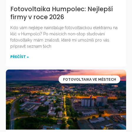
Fotovoltaika Humpolec: Nejlepší
firmy v roce 2026
Kdo vám nejlépe nainstaluje fotovoltaickou elektrárnu na
klíč v Humpolci? Po měsících non-stop studování
fotovoltaiky mám znalosti, které mi umožnili pro vás
připravit seznam těch
PŘEČÍST »
FOTOVOLTAIKA VE MĚSTECH