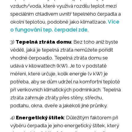
vzduch/voda, které využívá rozdílu teplot mezi
speciálním chladivem uvnitř tepelného čerpadla a
Více
okolní teplotou, podobně jako klimatizace.
o fungování tep. čerpadel zde
.
3)
Tepelná ztráta domu
: Bez toho aniž byste
věděli, jaká je tepelná ztráta nemůžete pořídit
vhodné čerpoadlo. Tepelná ztráta domu se
udává v kilowattech (kW). Je to v podstatě
měření, které určuje, kolik energie (v kW) je
potřeba, aby se dům udržel na komfortní teplotě
při venkovních klimatických podmínkách. Tepelná
ztráta zahrnuje ztráty přes stěny, střechu,
podlahu, okna, dveře a jakékoli jiné průniky.
4)
Energetický štítek
: Důležitým faktorem při
výběru čerpadla je jeho energetický štítek, který