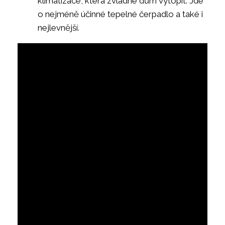
klimatizace, která zvládne dům vytopit. Jde
o nejméně účinné tepelné čerpadlo a také i
nejlevnější.