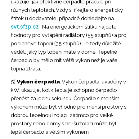
ukazuje, jak efektivně čerpadlo pracuje při
různých teplotách. Vždy si říkejte o energetický
štítek u dodavatele, případně dohledejte na
svt.sfzp.cz
. Na energetickém štítku najdete
hodnoty pro vytápění radiátory (55 stupňů) a pro
podlahové topení (35 stupňů). Je tedy důležité
vědět, jaký typ topení máte v domě. Tepelné
čerpadlo by mělo mít větší výkon než je vaše
topná ztrata.
5)
Výkon čerpadla
: Výkon čerpadla, uváděný v
kW, ukazuje, kolik tepla je schopno čerpadlo
přenést za jednu sekundu. Čerpadlo s menším
výkonem může být vhodné pro menší prostory s
dobrou tepelnou izolací, zatímco pro velké
prostory nebo domy s horší izolací může být
lepší čerpadlo s větším výkonem.