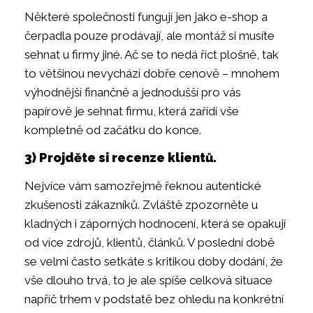
Některé společnosti fungují jen jako e-shop a
čerpadla pouze prodávají, ale montáž si musíte
sehnat u firmy jiné. Ač se to nedá říct plošně, tak
to většinou nevychází dobře cenově – mnohem
výhodnější finančně a jednodušší pro vás
papírově je sehnat firmu, která zařídí vše
kompletně od začátku do konce.
3) Projděte si recenze klientů.
Nejvíce vám samozřejmě řeknou autentické
zkušenosti zákazníků. Zvláště zpozorněte u
kladných i záporných hodnocení, která se opakují
od více zdrojů, klientů, článků. V poslední době
se velmi často setkáte s kritikou doby dodání, že
vše dlouho trvá, to je ale spíše celková situace
napříč trhem v podstatě bez ohledu na konkrétní