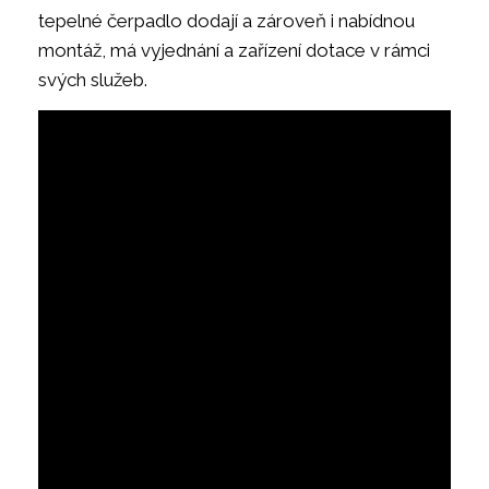
tepelné čerpadlo dodají a zároveň i nabídnou
montáž, má vyjednání a zařízení dotace v rámci
svých služeb.