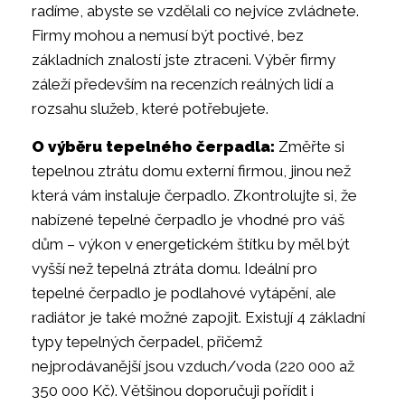
radíme, abyste se vzdělali co nejvíce zvládnete.
Firmy mohou a nemusí být poctivé, bez
základních znalostí jste ztraceni. Výběr firmy
záleží především na recenzích reálných lidí a
rozsahu služeb, které potřebujete.
O výběru tepelného čerpadla:
Změřte si
tepelnou ztrátu domu externí firmou, jinou než
která vám instaluje čerpadlo. Zkontrolujte si, že
nabízené tepelné čerpadlo je vhodné pro váš
dům – výkon v energetickém štítku by měl být
vyšší než tepelná ztráta domu. Ideální pro
tepelné čerpadlo je podlahové vytápění, ale
radiátor je také možné zapojit. Existují 4 základní
typy tepelných čerpadel, přičemž
nejprodávanější jsou vzduch/voda (220 000 až
350 000 Kč). Většinou doporučuji pořídit i