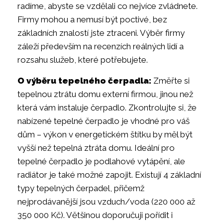
radíme, abyste se vzdělali co nejvíce zvládnete.
Firmy mohou a nemusí být poctivé, bez
základních znalostí jste ztraceni. Výběr firmy
záleží především na recenzích reálných lidí a
rozsahu služeb, které potřebujete.
O výběru tepelného čerpadla:
Změřte si
tepelnou ztrátu domu externí firmou, jinou než
která vám instaluje čerpadlo. Zkontrolujte si, že
nabízené tepelné čerpadlo je vhodné pro váš
dům – výkon v energetickém štítku by měl být
vyšší než tepelná ztráta domu. Ideální pro
tepelné čerpadlo je podlahové vytápění, ale
radiátor je také možné zapojit. Existují 4 základní
typy tepelných čerpadel, přičemž
nejprodávanější jsou vzduch/voda (220 000 až
350 000 Kč). Většinou doporučuji pořídit i