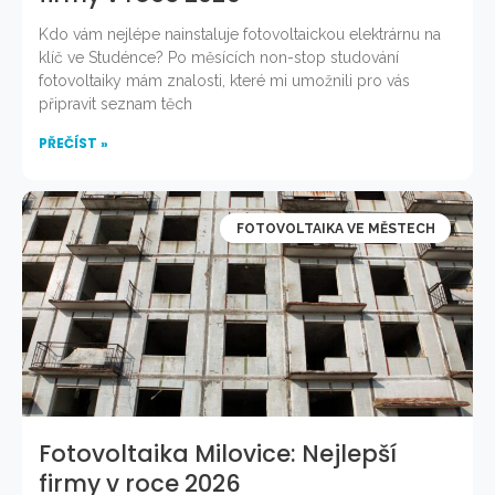
Kdo vám nejlépe nainstaluje fotovoltaickou elektrárnu na
klíč ve Studénce? Po měsících non-stop studování
fotovoltaiky mám znalosti, které mi umožnili pro vás
připravit seznam těch
PŘEČÍST »
FOTOVOLTAIKA VE MĚSTECH
Fotovoltaika Milovice: Nejlepší
firmy v roce 2026