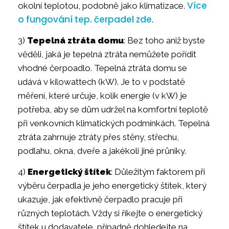
Více
okolní teplotou, podobně jako klimatizace.
o fungování tep. čerpadel zde
.
3)
Tepelná ztráta domu
: Bez toho aniž byste
věděli, jaká je tepelná ztráta nemůžete pořídit
vhodné čerpoadlo. Tepelná ztráta domu se
udává v kilowattech (kW). Je to v podstatě
měření, které určuje, kolik energie (v kW) je
potřeba, aby se dům udržel na komfortní teplotě
při venkovních klimatických podmínkách. Tepelná
ztráta zahrnuje ztráty přes stěny, střechu,
podlahu, okna, dveře a jakékoli jiné průniky.
4)
Energetický štítek
: Důležitým faktorem při
výběru čerpadla je jeho energetický štítek, který
ukazuje, jak efektivně čerpadlo pracuje při
různých teplotách. Vždy si říkejte o energetický
štítek u dodavatele, případně dohledejte na