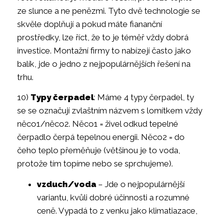
ze slunce a ne penězmi. Tyto dvě technologie se
skvěle doplňují a pokud máte fiananční
prostředky, lze říct, že to je téměř vždy dobrá
investice. Montažní firmy to nabízejí často jako
balík, jde o jedno z nejpopulárnějších řešení na
trhu.
10)
Typy čerpadel
: Máme 4 typy čerpadel, ty
se se označují zvlaštním názvem s lomítkem vždy
něco1/něco2. Něco1 = živel odkud tepelné
čerpadlo čerpá tepelnou energii. Něco2 = do
čeho teplo přeměňuje (většinou je to voda,
protože tím topíme nebo se sprchujeme).
vzduch/voda
– Jde o nejpopulárnější
variantu, kvůli dobré účinnosti a rozumné
ceně. Vypadá to z venku jako klimatiazace,