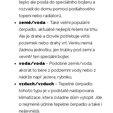
teplo ale posílá do speciálního bojleru a
rozvádí do domu pomocí podlahového
topení nebo radiátorů.
země/voda
– Také velmi populární
čerpadlo, aktuálně nejlepší řešení na trhu.
Ale je drahé a člověk potřebuje větší
pozemek nebo drahý vrt. Venku nemá
žádnou jednotku, jen trubky pod zemí a
vevnitř ten speciální bojler.
voda/voda
– Podobné země/voda,
akorát to bere z podzemní vody nebo z
nádrže např. jezera, rybníku.
vzduch/vzduch
– Tepelné čerpadlo
tohoto typu je v podstatě nadopovaná
klimatizace, která zvládne dům vytopit. Jde
o nejméně účinné tepelné čerpadlo a také i
nejlevnější.