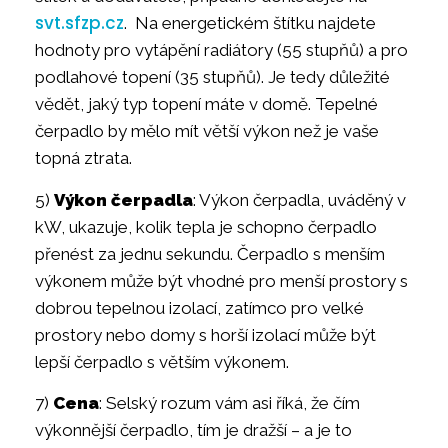
svt.sfzp.cz
. Na energetickém štítku najdete
hodnoty pro vytápění radiátory (55 stupňů) a pro
podlahové topení (35 stupňů). Je tedy důležité
vědět, jaký typ topení máte v domě. Tepelné
čerpadlo by mělo mít větší výkon než je vaše
topná ztrata.
5)
Výkon čerpadla
: Výkon čerpadla, uváděný v
kW, ukazuje, kolik tepla je schopno čerpadlo
přenést za jednu sekundu. Čerpadlo s menším
výkonem může být vhodné pro menší prostory s
dobrou tepelnou izolací, zatímco pro velké
prostory nebo domy s horší izolací může být
lepší čerpadlo s větším výkonem.
7)
Cena
: Selský rozum vám asi říká, že čím
výkonnější čerpadlo, tím je dražší – a je to