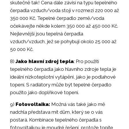
skutečně tak! Cena dále závisí na typu tepelného
čerpadla vzduch/voda stojí v rozmezí 220 000 až
350 000 Kč. Tepelné čerpadlo země/voda
očekávejte někde kolem 350 000 až 450 000 Kč.
Nejlevnější jsou tepelná čerpadla
vzduch/vzduch, jež se pohybují okolo 25 000 až
50 000 Kč.
8)
Jako hlavní zdroj tepla
: Pro použití
tepelného čerpadla jako hlavního zdroje tepla je
ideální nízkoteplotní vytápění, jako je podlahové
topení. S radiátory může být tepelné čerpadlo
použito jako doplňkové topení.
9)
Fotovoltaika:
Možná vás také jako mě
nadchla představa mít dům, který se o vás
postará. Kombinace tepelného čerpadla s
fotovoltaikou je moudré řešení, protože topíte