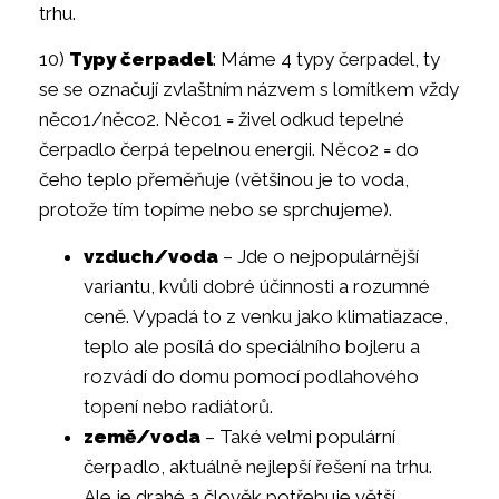
trhu.
10)
Typy čerpadel
: Máme 4 typy čerpadel, ty
se se označují zvlaštním názvem s lomítkem vždy
něco1/něco2. Něco1 = živel odkud tepelné
čerpadlo čerpá tepelnou energii. Něco2 = do
čeho teplo přeměňuje (většinou je to voda,
protože tím topíme nebo se sprchujeme).
vzduch/voda
– Jde o nejpopulárnější
variantu, kvůli dobré účinnosti a rozumné
ceně. Vypadá to z venku jako klimatiazace,
teplo ale posílá do speciálního bojleru a
rozvádí do domu pomocí podlahového
topení nebo radiátorů.
země/voda
– Také velmi populární
čerpadlo, aktuálně nejlepší řešení na trhu.
Ale je drahé a člověk potřebuje větší