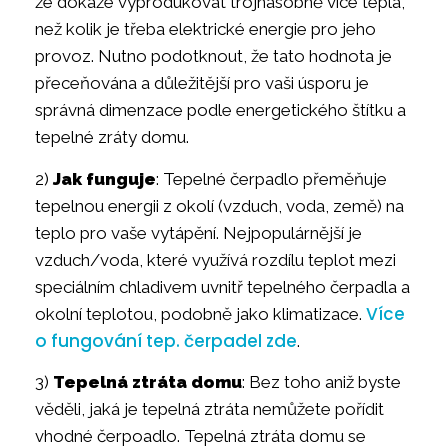
že dokáže vyprodukovat trojnásobně více tepla,
než kolik je třeba elektrické energie pro jeho
provoz. Nutno podotknout, že tato hodnota je
přeceňována a důležitější pro vaši úsporu je
správná dimenzace podle energetického štítku a
tepelné zráty domu.
2)
Jak funguje
: Tepelné čerpadlo přeměňuje
tepelnou energii z okolí (vzduch, voda, země) na
teplo pro vaše vytápění. Nejpopulárnější je
vzduch/voda, které využívá rozdílu teplot mezi
speciálním chladivem uvnitř tepelného čerpadla a
Více
okolní teplotou, podobně jako klimatizace.
o fungování tep. čerpadel zde
.
3)
Tepelná ztráta domu
: Bez toho aniž byste
věděli, jaká je tepelná ztráta nemůžete pořídit
vhodné čerpoadlo. Tepelná ztráta domu se