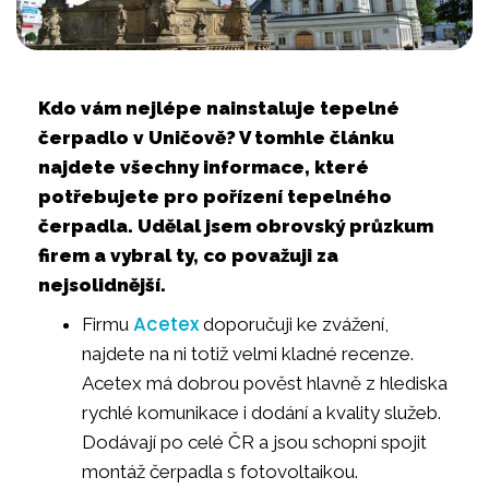
Kdo vám nejlépe nainstaluje tepelné
čerpadlo v Uničově? V tomhle článku
najdete všechny informace, které
potřebujete pro pořízení tepelného
čerpadla. Udělal jsem obrovský průzkum
firem a vybral ty, co považuji za
nejsolidnější.
Acetex
Firmu
doporučuji ke zvážení,
najdete na ni totiž velmi kladné recenze.
Acetex má dobrou pověst hlavně z hlediska
rychlé komunikace i dodání a kvality služeb.
Dodávají po celé ČR a jsou schopni spojit
montáž čerpadla s fotovoltaikou.