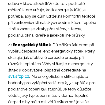
udává v kilowattech (kW). Je to v podstatě
měření, které určuje, kolik energie (v kW) je
potřeba, aby se dům udržel na komfortní teplotě
při venkovních klimatických podmínkách. Tepelná
ztráta zahrnuje ztráty přes stěny, střechu,
podlahu, okna, dveře a jakékoli jiné průniky.
4)
Energetický štítek
: Důležitým faktorem při
výběru čerpadla je jeho energetický štítek, který
ukazuje, jak efektivně čerpadlo pracuje při
různých teplotách. Vždy si říkejte o energetický
štítek u dodavatele, případně dohledejte na
svt.sfzp.cz
. Na energetickém štítku najdete
hodnoty pro vytápění radiátory (55 stupňů) a pro
podlahové topení (35 stupňů). Je tedy důležité
vědět, jaký typ topení máte v domě. Tepelné
čerpadlo by mělo mít větší výkon než je vaše