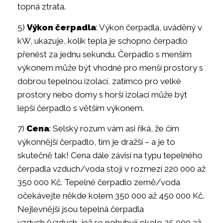
topná ztrata.
5)
Výkon čerpadla
: Výkon čerpadla, uváděný v
kW, ukazuje, kolik tepla je schopno čerpadlo
přenést za jednu sekundu. Čerpadlo s menším
výkonem může být vhodné pro menší prostory s
dobrou tepelnou izolací, zatímco pro velké
prostory nebo domy s horší izolací může být
lepší čerpadlo s větším výkonem.
7)
Cena
: Selský rozum vám asi říká, že čím
výkonnější čerpadlo, tím je dražší – a je to
skutečně tak! Cena dále závisí na typu tepelného
čerpadla vzduch/voda stojí v rozmezí 220 000 až
350 000 Kč. Tepelné čerpadlo země/voda
očekávejte někde kolem 350 000 až 450 000 Kč.
Nejlevnější jsou tepelná čerpadla
vzduch/vzduch, jež se pohybují okolo 25 000 až