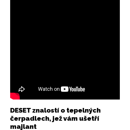
DESET znalostí o tepelných
čerpadlech, jež vám ušetří
majlant