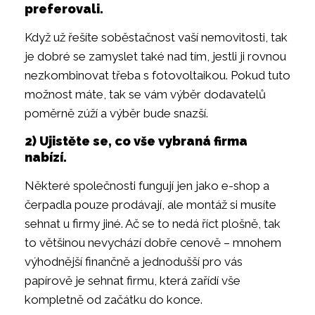
preferovali.
Když už řešíte soběstačnost vaší nemovitosti, tak
je dobré se zamyslet také nad tím, jestli ji rovnou
nezkombinovat třeba s fotovoltaikou. Pokud tuto
možnost máte, tak se vám výběr dodavatelů
poměrně zúží a výběr bude snazší.
2) Ujistěte se, co vše vybraná firma
nabízí.
Některé společnosti fungují jen jako e-shop a
čerpadla pouze prodávají, ale montáž si musíte
sehnat u firmy jiné. Ač se to nedá říct plošně, tak
to většinou nevychází dobře cenově – mnohem
výhodnější finančně a jednodušší pro vás
papírově je sehnat firmu, která zařídí vše
kompletně od začátku do konce.