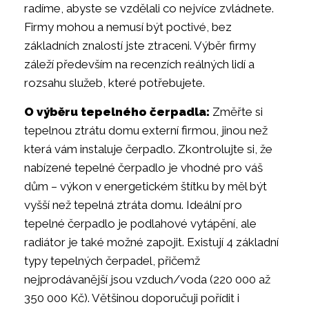
radíme, abyste se vzdělali co nejvíce zvládnete.
Firmy mohou a nemusí být poctivé, bez
základních znalostí jste ztraceni. Výběr firmy
záleží především na recenzích reálných lidí a
rozsahu služeb, které potřebujete.
O výběru tepelného čerpadla:
Změřte si
tepelnou ztrátu domu externí firmou, jinou než
která vám instaluje čerpadlo. Zkontrolujte si, že
nabízené tepelné čerpadlo je vhodné pro váš
dům – výkon v energetickém štítku by měl být
vyšší než tepelná ztráta domu. Ideální pro
tepelné čerpadlo je podlahové vytápění, ale
radiátor je také možné zapojit. Existují 4 základní
typy tepelných čerpadel, přičemž
nejprodávanější jsou vzduch/voda (220 000 až
350 000 Kč). Většinou doporučuji pořídit i