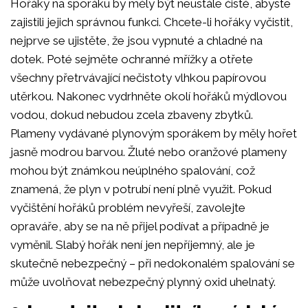
Hořáky na sporáku by měly být neustále čisté, abyste
zajistili jejich správnou funkci. Chcete-li hořáky vyčistit,
nejprve se ujistěte, že jsou vypnuté a chladné na
dotek. Poté sejměte ochranné mřížky a otřete
všechny přetrvávající nečistoty vlhkou papírovou
utěrkou. Nakonec vydrhněte okolí hořáků mýdlovou
vodou, dokud nebudou zcela zbaveny zbytků.
Plameny vydávané plynovým sporákem by měly hořet
jasně modrou barvou. Žluté nebo oranžové plameny
mohou být známkou neúplného spalování, což
znamená, že plyn v potrubí není plně využit. Pokud
vyčištění hořáků problém nevyřeší, zavolejte
opraváře, aby se na ně přijel podívat a případně je
vyměnil. Slabý hořák není jen nepříjemný, ale je
skutečně nebezpečný – při nedokonalém spalování se
může uvolňovat nebezpečný plynný oxid uhelnatý.