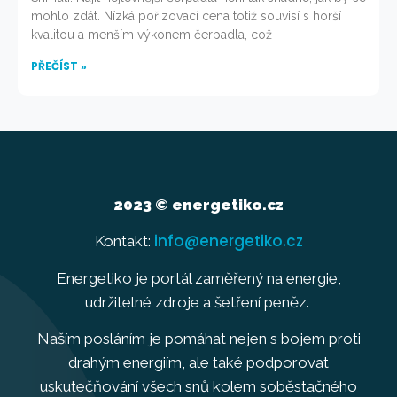
mohlo zdát. Nízká pořizovací cena totiž souvisí s horší
kvalitou a menším výkonem čerpadla, což
PŘEČÍST »
2023 © energetiko.cz
info@energetiko.cz
Kontakt:
Energetiko je portál zaměřený na energie,
udržitelné zdroje a šetření peněz.
Naším posláním je pomáhat nejen s bojem proti
drahým energiím, ale také podporovat
uskutečňování všech snů kolem soběstačného