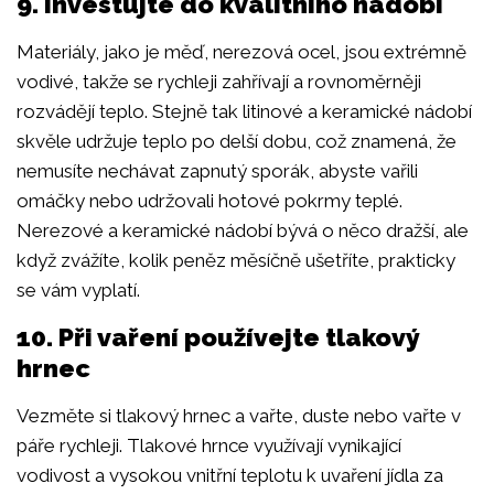
9. Investujte do kvalitního nádobí
Materiály, jako je měď, nerezová ocel, jsou extrémně
vodivé, takže se rychleji zahřívají a rovnoměrněji
rozvádějí teplo. Stejně tak litinové a keramické nádobí
skvěle udržuje teplo po delší dobu, což znamená, že
nemusíte nechávat zapnutý sporák, abyste vařili
omáčky nebo udržovali hotové pokrmy teplé.
Nerezové a keramické nádobí bývá o něco dražší, ale
když zvážíte, kolik peněz měsíčně ušetříte, prakticky
se vám vyplatí.
10. Při vaření používejte tlakový
hrnec
Vezměte si tlakový hrnec a vařte, duste nebo vařte v
páře rychleji. Tlakové hrnce využívají vynikající
vodivost a vysokou vnitřní teplotu k uvaření jídla za