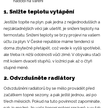
nádobí na vaření
1. Snižte teplotu vytápění
Jestliže topíte na plyn, pak jedna z nejjednodušších a
nejzákladnějších věcí jak ušetřit, je snížení teploty na
termostatu. Snížení teploty se brzy projeví na vašem
účtu za plyn. V České republice máme tendenci si
doma zbytečně přetápět, což vede k vyšší spotřebě,
ale třeba i k nižší odolnosti vůči zimě. V obýváku stačí
mít kolem dvaceti stupňů, v ložnici pak až o čtyři
stupně méně.
2. Odvzdušněte radiátory
Odvzdušnění radiátorů by se mělo provádět před
začátkem topné sezony, a pak ještě jednou, asi po
třech měsících. Pokud na tuto povinnost zapomínáte,
pak je možné, že vaše topení netopí správně a vy tak