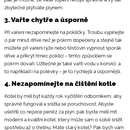
zbytečně plýtváte plynem.
3. Vařte chytře a úsporně
Při vaření nezapomínejte na pokličky. Troubu vypínejte
o pár minut dříve než je pokrm dopečený a stejně tak
můžete při vaření rýže nebo těstovin vypnout sporák
dříve a přikrýt hrnec poklicí – tímto způsobem se
pokrm dovaří. Užitečné je také vařit vodu v konvici, a
to například i na polévky – je to rychlejší a úspornější.
4. Nezapomínejte na čištění kotle
Kotel by měl být každý rok vyčištěn odborníkem, aby
správně fungoval a snížila se poruchovost. Abyste
ušetřili co nejvíce peněz za plyn, pak byste měli mít
moderní a kvalitní kotel, který může sám o sobě snížit
spotřebu až o třetinu. Máte starý kotel? Pak bych vám