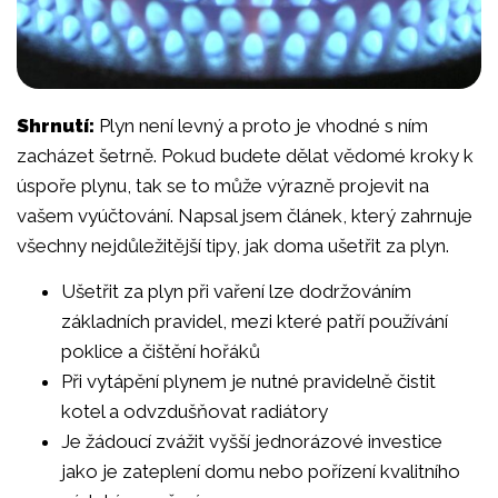
Shrnutí:
Plyn není levný a proto je vhodné s ním
zacházet šetrně. Pokud budete dělat vědomé kroky k
úspoře plynu, tak se to může výrazně projevit na
vašem vyúčtování. Napsal jsem článek, který zahrnuje
všechny nejdůležitější tipy, jak doma ušetřit za plyn.
Ušetřit za plyn při vaření lze dodržováním
základních pravidel, mezi které patří používání
poklice a čištění hořáků
Při vytápění plynem je nutné pravidelně čistit
kotel a odvzdušňovat radiátory
Je žádoucí zvážit vyšší jednorázové investice
jako je zateplení domu nebo pořízení kvalitního