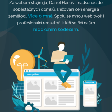
Za webem stojím já, Daniel Hanuš – nadšenec do
soběstačných domků, snižování cen energií a
Více o mně
zemělodí.
. Spolu se mnou web tvoří i
profesionální redaktoři, kteří se řídí našim
redakčním kodexem
.