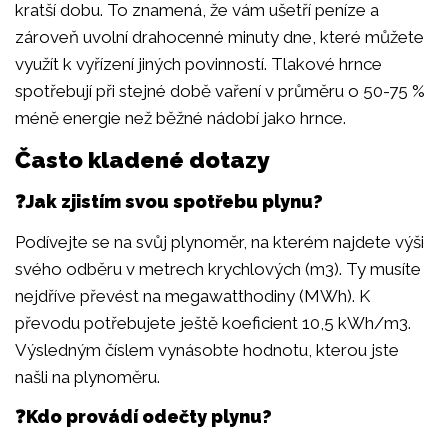
kratší dobu. To znamená, že vám ušetří peníze a
zároveň uvolní drahocenné minuty dne, které můžete
využít k vyřízení jiných povinností. Tlakové hrnce
spotřebují při stejné době vaření v průměru o 50-75 %
méně energie než běžné nádobí jako hrnce.
Často kladené dotazy
❓Jak zjistím svou spotřebu plynu?
Podívejte se na svůj plynoměr, na kterém najdete výši
svého odběru v metrech krychlových (m3). Ty musíte
nejdříve převést na megawatthodiny (MWh). K
převodu potřebujete ještě koeficient 10,5 kWh/m3.
Výsledným číslem vynásobte hodnotu, kterou jste
našli na plynoměru.
❓Kdo provádí odečty plynu?