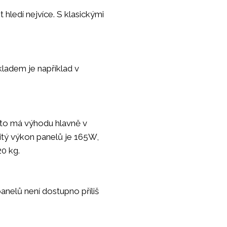
 hledí nejvíce. S klasickými
kladem je například v
ento má výhodu hlavně v
itý výkon panelů je 165W,
20 kg.
anelů není dostupno příliš