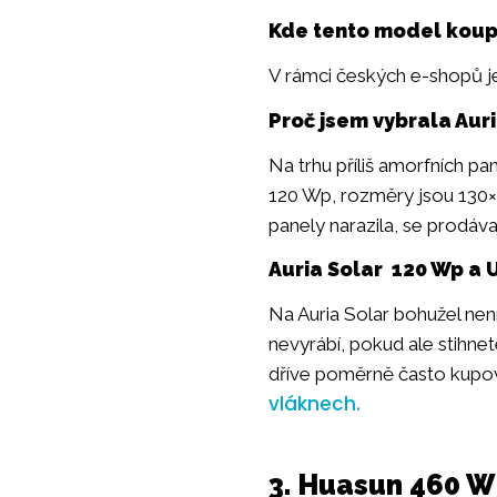
Kde tento model koup
V rámci českých e-shopů j
Proč jsem vybrala Aur
Na trhu příliš amorfních pa
120 Wp, rozměry jsou 130×
panely narazila, se prodáva
Auria Solar 120 Wp a 
Na Auria Solar bohužel nen
nevyrábí, pokud ale stihne
dříve poměrně často kupov
vláknech.
3. Huasun 460 W