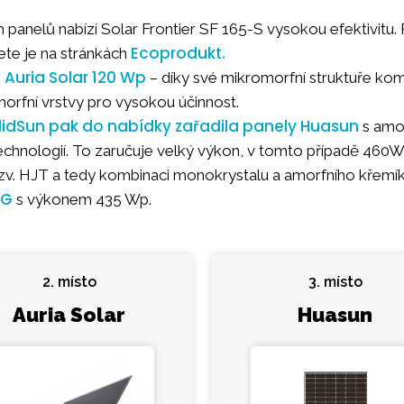
h panelů nabízí
Solar Frontier SF 165-S
vysokou efektivitu.
Ecoprodukt.
te je na stránkách
Auria Solar 120 Wp
e
– díky své mikromorfní struktuře kom
morfní vrstvy pro vysokou účinnost.
lidSun pak do nabídky zařadila panely Huasun
s amo
echnologií. To zaručuje velký výkon, v tomto případě 460W
tzv. HJT a tedy kombinaci monokrystalu a amorfního křemíku
AG
s výkonem 435 Wp.
2. místo
3. místo
Auria Solar
Huasun