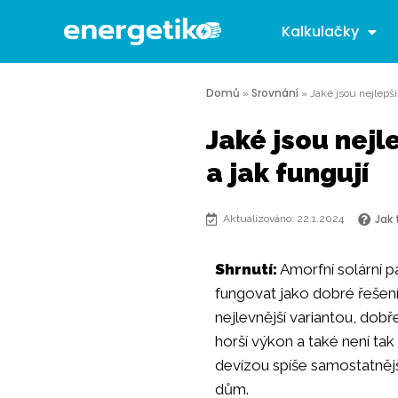
Kalkulačky
Domů
Srovnání
»
»
Jaké jsou nejlepší
Jaké jsou nejl
a jak fungují
Jak
Aktualizováno: 22.1.2024
Shrnutí:
Amorfní solární pa
fungovat jako dobré řešení
nejlevnější variantou, dobř
horší výkon a také není tak
devízou spíše samostatněj
dům.