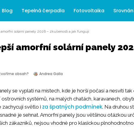
Blog
Tepelná čerpadla
Fotovoltaika
Srovnán
 amorfní solární panely 2026 – zkušenosti a jak fungují
epší amorfní solární panely 20
 tvoříme obsah?
Andrea Galla
nely se vyplatí na místech, kde je horší počasí a nesvítí t
 ostrovních systémů, na malých chatách, karavanech, obytn
za špatných podmínek
e zachycují světlo i
. Na druhou st
 snadné je sehnat. Amorfní panely jsou většinou otázkou urči
ších zákazníků, nejsou vhodné pro klasickou plnohodnotnou