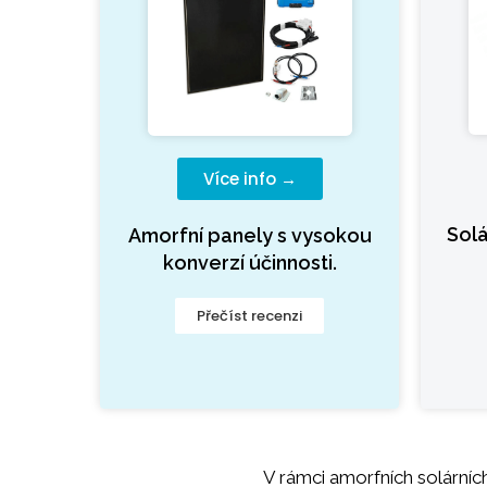
Více info →
Sol
Amorfní panely s vysokou
konverzí účinnosti.
Přečíst recenzi
V rámci amorfních solárníc