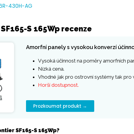
S6R-430H-AG
er SF165-S 165Wp recenze
Amorfní panely s vysokou konverzí účinno
Vysoká účinnost na poměry amorfních pan
Nízká cena.
Vhodné jak pro ostrovní systémy tak pro v
Horší dostupnost.
Prozkoumat produkt →
ontier SF165-S 165Wp?