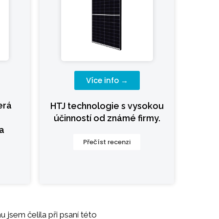
Více info →
erá
HTJ technologie s vysokou
účinností od známé firmy.
a
Přečíst recenzi
jsem čelila při psaní této