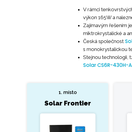
V rámci tenkovrstvýc
výkon 165W a nalezne
Zajímavým řešením j
miktrokrystalické a a
So
Česká společnost
s monokrystalickou t
Stejnou technologii, 
Solar CS6R-430H-
1. místo
Solar Frontier