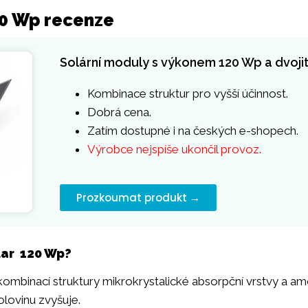
20 Wp recenze
Solární moduly s výkonem 120 Wp a dvojit
Kombinace struktur pro vyšší účinnost.
Dobrá cena.
Zatím dostupné i na českých e-shopech.
Výrobce nejspíše ukončil provoz.
Prozkoumat produkt →
olar 120 Wp?
kombinací struktury mikrokrystalické absorpční vrstvy a a
olovinu zvyšuje.