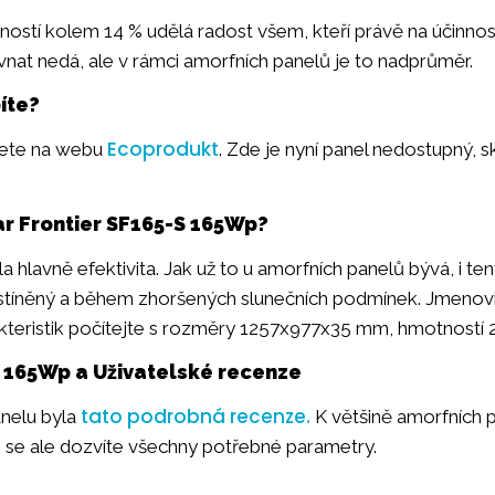
nností kolem 14 % udělá radost všem, kteří právě na účinnost
nat nedá, ale v rámci amorfních panelů je to nadprůměr.
íte?
Ecoprodukt
nete na webu
. Zde je nyní panel nedostupný, s
ar Frontier SF165-S 165Wp?
a hlavně efektivita. Jak už to u amorfních panelů bývá, i t
zastíněný a během zhoršených slunečních podmínek. Jmenov
teristik počítejte s rozměry 1257x977x35 mm, hmotností 
S 165Wp a Uživatelské recenze
tato podrobná recenze.
nelu byla
K většině amorfních p
e se ale dozvíte všechny potřebné parametry.