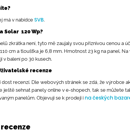
íte?
SVB
ej má v nabídce
.
ia Solar 120 Wp?
nelů zkrátka není, tyto mě zaujaly svou příznivou cenou a ú
110 cm a tloušťka je 6,8 mm. Hmotnost 23 kg na panel. Na
jí v balení po 30 kusech.
Uživatelské recenze
í dost recenzí. Dle webových stránek se zdá, že výrobce ak
te ještě sehnat panely online v e-shopech, tak se můžete t
na českých bazare
aným panelům. Objevují se k prodeji i
 recenze