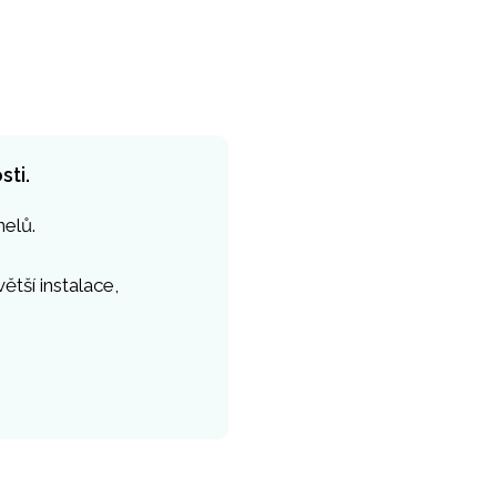
sti.
elů.
ětší instalace,