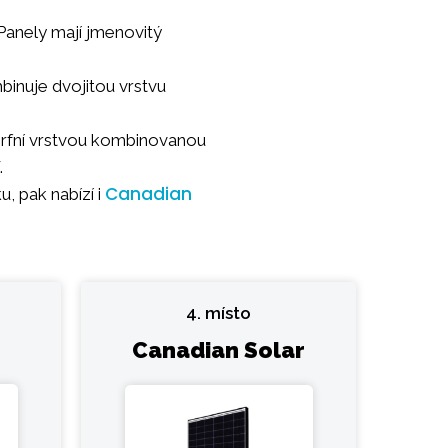
 Panely mají jmenovitý
binuje dvojitou vrstvu
rfní vrstvou kombinovanou
.
Canadian
, pak nabízí i
4. místo
Canadian Solar