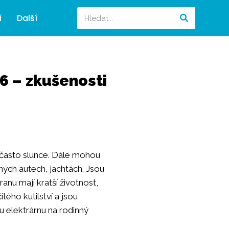
í
Další
26 – zkušenosti
ak často slunce. Dále mohou
ých autech, jachtách. Jsou
ranu mají kratší životnost,
tého kutilství a jsou
 elektrárnu na rodinný