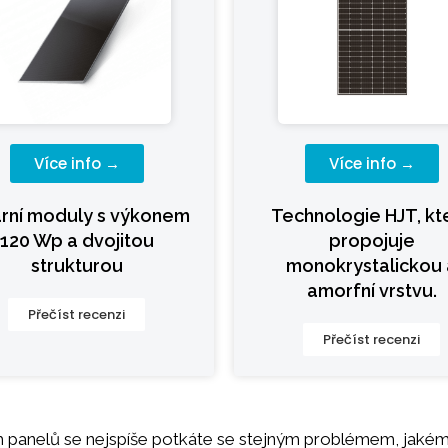
Více info →
Více info →
ární moduly s výkonem
Technologie HJT, kt
120 Wp a dvojitou
propojuje
strukturou
monokrystalickou 
amorfní vrstvu.
Přečíst recenzi
Přečíst recenzi
h panelů se nejspíše potkáte se stejným problémem, jakému 