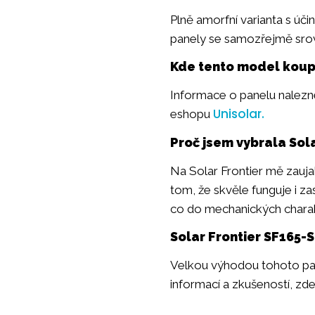
Plně amorfní varianta s úči
panely se samozřejmě srov
Kde tento model koup
Informace o panelu nalez
Unisolar.
eshopu
Proč jsem vybrala Sol
Na Solar Frontier mě zaujal
tom, že skvěle funguje i 
co do mechanických charak
Solar Frontier SF165-
Velkou výhodou tohoto pa
informací a zkušeností, zd