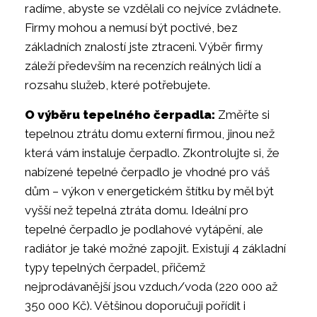
radíme, abyste se vzdělali co nejvíce zvládnete.
Firmy mohou a nemusí být poctivé, bez
základních znalostí jste ztraceni. Výběr firmy
záleží především na recenzích reálných lidí a
rozsahu služeb, které potřebujete.
O výběru tepelného čerpadla:
Změřte si
tepelnou ztrátu domu externí firmou, jinou než
která vám instaluje čerpadlo. Zkontrolujte si, že
nabízené tepelné čerpadlo je vhodné pro váš
dům – výkon v energetickém štítku by měl být
vyšší než tepelná ztráta domu. Ideální pro
tepelné čerpadlo je podlahové vytápění, ale
radiátor je také možné zapojit. Existují 4 základní
typy tepelných čerpadel, přičemž
nejprodávanější jsou vzduch/voda (220 000 až
350 000 Kč). Většinou doporučuji pořídit i