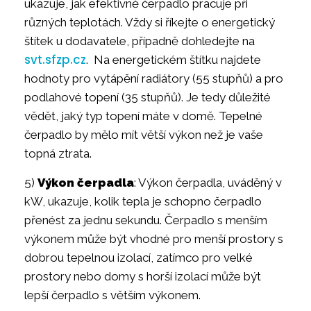
ukazuje, jak efektivně čerpadlo pracuje při
různých teplotách. Vždy si říkejte o energetický
štítek u dodavatele, případně dohledejte na
svt.sfzp.cz
. Na energetickém štítku najdete
hodnoty pro vytápění radiátory (55 stupňů) a pro
podlahové topení (35 stupňů). Je tedy důležité
vědět, jaký typ topení máte v domě. Tepelné
čerpadlo by mělo mít větší výkon než je vaše
topná ztrata.
5)
Výkon čerpadla
: Výkon čerpadla, uváděný v
kW, ukazuje, kolik tepla je schopno čerpadlo
přenést za jednu sekundu. Čerpadlo s menším
výkonem může být vhodné pro menší prostory s
dobrou tepelnou izolací, zatímco pro velké
prostory nebo domy s horší izolací může být
lepší čerpadlo s větším výkonem.