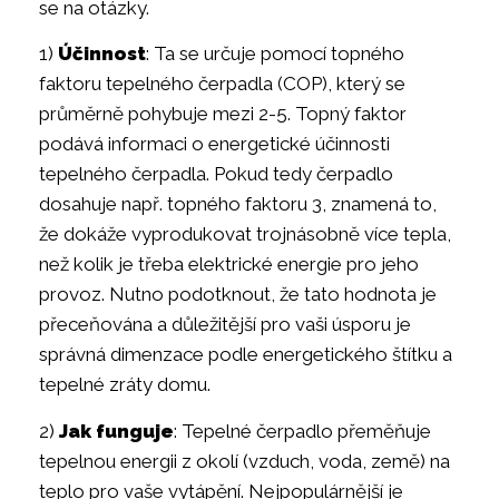
se na otázky.
1)
Účinnost
: Ta se určuje pomocí topného
faktoru tepelného čerpadla (COP), který se
průměrně pohybuje mezi 2-5. Topný faktor
podává informaci o energetické účinnosti
tepelného čerpadla. Pokud tedy čerpadlo
dosahuje např. topného faktoru 3, znamená to,
že dokáže vyprodukovat trojnásobně více tepla,
než kolik je třeba elektrické energie pro jeho
provoz. Nutno podotknout, že tato hodnota je
přeceňována a důležitější pro vaši úsporu je
správná dimenzace podle energetického štítku a
tepelné zráty domu.
2)
Jak funguje
: Tepelné čerpadlo přeměňuje
tepelnou energii z okolí (vzduch, voda, země) na
teplo pro vaše vytápění. Nejpopulárnější je