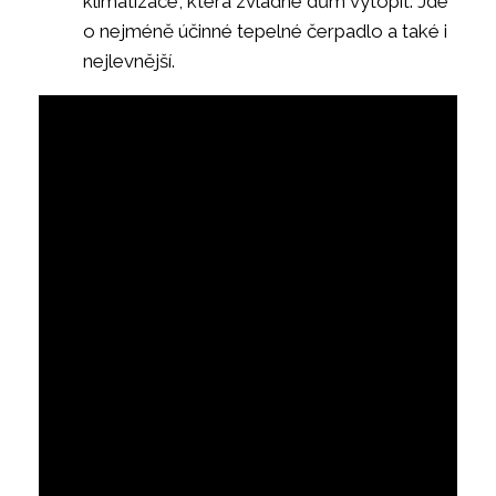
klimatizace, která zvládne dům vytopit. Jde
o nejméně účinné tepelné čerpadlo a také i
nejlevnější.