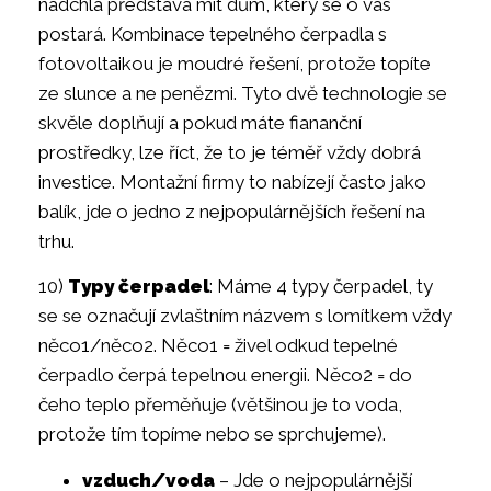
nadchla představa mít dům, který se o vás
postará. Kombinace tepelného čerpadla s
fotovoltaikou je moudré řešení, protože topíte
ze slunce a ne penězmi. Tyto dvě technologie se
skvěle doplňují a pokud máte fiananční
prostředky, lze říct, že to je téměř vždy dobrá
investice. Montažní firmy to nabízejí často jako
balík, jde o jedno z nejpopulárnějších řešení na
trhu.
10)
Typy čerpadel
: Máme 4 typy čerpadel, ty
se se označují zvlaštním názvem s lomítkem vždy
něco1/něco2. Něco1 = živel odkud tepelné
čerpadlo čerpá tepelnou energii. Něco2 = do
čeho teplo přeměňuje (většinou je to voda,
protože tím topíme nebo se sprchujeme).
vzduch/voda
– Jde o nejpopulárnější