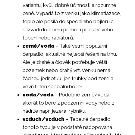
variantu, kvůli dobré účinnosti a rozumné
ceně. Vypadá to z venku jako klimatiazace,
teplo ale posílá do speciálního bojleru a
rozvádí do domu pomocí podlahového
topení nebo radiátorů.
země/voda
– Také velmi populární
čerpadlo, aktuálně nejlepší řešení na trhu.
Ale je drahé a člověk potřebuje větší
pozemek nebo drahý vrt. Venku nemá
žádnou jednotku, jen trubky pod zemí a
vevnitř ten speciální bojler.
voda/voda
– Podobné země/voda,
akorát to bere z podzemní vody nebo z
nádrže např. jezera, rybníku.
vzduch/vzduch
– Tepelné čerpadlo
tohoto typu je v podstatě nadopovaná