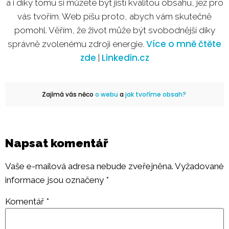
a i díky tomu si můžete být jistí kvalitou obsahu, jež pro
vás tvořím. Web píšu proto, abych vám skutečně
pomohl. Věřím, že život může být svobodnější díky
Více o mně čtěte
správně zvolenému zdroji energie.
zde
Linkedin.cz
|
Zajímá vás něco
o webu
a
jak tvoříme obsah?
Napsat komentář
Vaše e-mailová adresa nebude zveřejněna.
Vyžadované
informace jsou označeny
*
Komentář
*