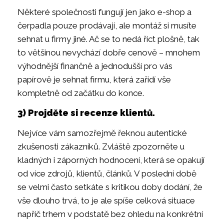
Některé společnosti fungují jen jako e-shop a
čerpadla pouze prodávají, ale montáž si musíte
sehnat u firmy jiné. Ač se to nedá říct plošně, tak
to většinou nevychází dobře cenově – mnohem
výhodnější finančně a jednodušší pro vás
papírově je sehnat firmu, která zařídí vše
kompletně od začátku do konce.
3) Projděte si recenze klientů.
Nejvíce vám samozřejmě řeknou autentické
zkušenosti zákazníků. Zvláště zpozorněte u
kladných i záporných hodnocení, která se opakují
od více zdrojů, klientů, článků. V poslední době
se velmi často setkáte s kritikou doby dodání, že
vše dlouho trvá, to je ale spíše celková situace
napříč trhem v podstatě bez ohledu na konkrétní