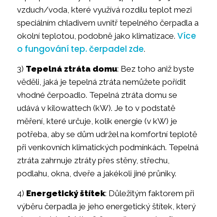
vzduch/voda, které využívá rozdílu teplot mezi
speciálním chladivem uvnitř tepelného čerpadla a
Více
okolní teplotou, podobně jako klimatizace.
o fungování tep. čerpadel zde
.
3)
Tepelná ztráta domu
: Bez toho aniž byste
věděli, jaká je tepelná ztráta nemůžete pořídit
vhodné čerpoadlo. Tepelná ztráta domu se
udává v kilowattech (kW). Je to v podstatě
měření, které určuje, kolik energie (v kW) je
potřeba, aby se dům udržel na komfortní teplotě
při venkovních klimatických podmínkách. Tepelná
ztráta zahrnuje ztráty přes stěny, střechu,
podlahu, okna, dveře a jakékoli jiné průniky.
4)
Energetický štítek
: Důležitým faktorem při
výběru čerpadla je jeho energetický štítek, který