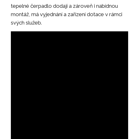
tepelné čerpadlo dodají a zároveň i nabídnou
montáž, má vyjednání a zařízení dotace v rámci
svých služeb.