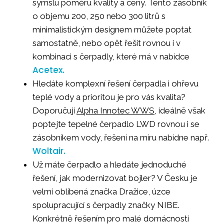
symslu poměru kvality a ceny. Tento zásobník
o objemu 200, 250 nebo 300 litrů s
minimalistickým designem můžete poptat
samostatně, nebo opět řešit rovnou i v
kombinaci s čerpadly, které má v nabídce
Acetex.
Hledáte komplexní řešení čerpadla i ohřevu
teplé vody a prioritou je pro vás kvalita?
Doporučuji
Alpha Innotec WWS
, ideálně však
poptejte tepelné čerpadlo LWD rovnou i se
zásobníkem vody, řešení na míru nabídne např.
Woltair.
Už máte čerpadlo a hledáte jednoduché
řešení, jak modernizovat bojler? V Česku je
velmi oblíbená značka Dražice, úzce
spolupracující s čerpadly značky NIBE.
Konkrétně řešením pro malé domácnosti