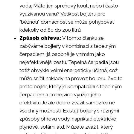
voda. Máte jen sprchový kout, nebo i často
využívanou vanu? Velikost bojleru pro
“běžnou” domácnost se může pohybovat
kdekoliv od 80 do 200 litrů.
Způsob ohřevu:
V tomto článku se
zabýváme bojlery v kombinaci s tepelným
čerpadlem, já osobně je vnímám jako
nejefektivnější cestu. Tepelná čerpadla jsou
totiž obvykle velmi energeticky účinná, což
může snížit náklady na provoz bojleru. Zvolte
proto bojler, který je kompatibilní s tepelným
čerpadlem a co nejvíce využije jeho
efektivitu.Je ale dobré zvážit samozřejmě
všechny možnosti. Existují bojlery s různými
způsoby ohřevu vody, například elektrické,
plynové, solární atd. Můžete zvážit, který