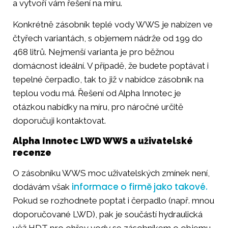
a vytvoří vám řešení na míru.
Konkrétně zásobník teplé vody WWS je nabízen ve
čtyřech variantách, s objemem nádrže od 199 do
468 litrů. Nejmenší varianta je pro běžnou
domácnost ideální. V případě, že budete poptávat i
tepelné čerpadlo, tak to již v nabídce zásobník na
teplou vodu má. Řešení od Alpha Innotec je
otázkou nabídky na míru, pro náročné určitě
doporučuji kontaktovat.
Alpha Innotec LWD WWS a uživatelské
recenze
O zásobníku WWS moc uživatelských zmínek není,
informace o firmě jako takové.
dodávám však
Pokud se rozhodnete poptat i čerpadlo (např. mnou
doporučované LWD), pak je součástí hydraulická
věž HDT pro ohřev vody se zásobníkem o objemu