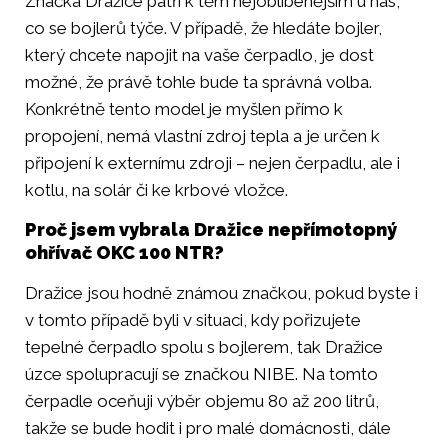
Značka Dražice patří k těm nejoblíbenějším u nás,
co se bojlerů týče. V případě, že hledáte bojler,
který chcete napojit na vaše čerpadlo, je dost
možné, že právě tohle bude ta správná volba.
Konkrétně tento model je myšlen přímo k
propojení, nemá vlastní zdroj tepla a je určen k
připojení k externímu zdroji – nejen čerpadlu, ale i
kotlu, na solár či ke krbové vložce.
Proč jsem vybrala Dražice nepřímotopný
ohřívač OKC 100 NTR?
Dražice jsou hodně známou značkou, pokud byste i
v tomto případě byli v situaci, kdy pořizujete
tepelné čerpadlo spolu s bojlerem, tak Dražice
úzce spolupracují se značkou NIBE. Na tomto
čerpadle oceňuji výběr objemu 80 až 200 litrů,
takže se bude hodit i pro malé domácnosti, dále