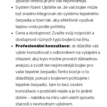
způsob ohřevu je pro vás nejvhodnější.
Systém řízení: Ujistěte se, že váš bojler může
být snadno integrován do systému tepelného
čerpadla a řízen tak, aby efektivně využíval
teplou vodu podle potřeby.
Cena a dostupnost: Zvažte svůj rozpočet a
dostupnost různých typů bojlerů na trhu.
Profesionální konzultace:
Je důležité váš
výběr konzultovat s odborníkem na vytápění a
chlazení, aby bylo možné provést důkladnou
analýzu a zvolit ten nejvhodnější bojler pro
vaše tepelné čerpadlo.Tento bod je o to
důležitější, pokud s bojlerem pořizujete i
tepelné čerpadlo, tam to bez osobní
konzultace v podstatě nejde a je to jedině
dobře – nabídka na míru vám ušetří spoustu
starostí s nevhodným výběrem.