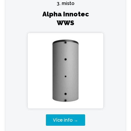
3. místo
Alpha Innotec
WWS
Více info →