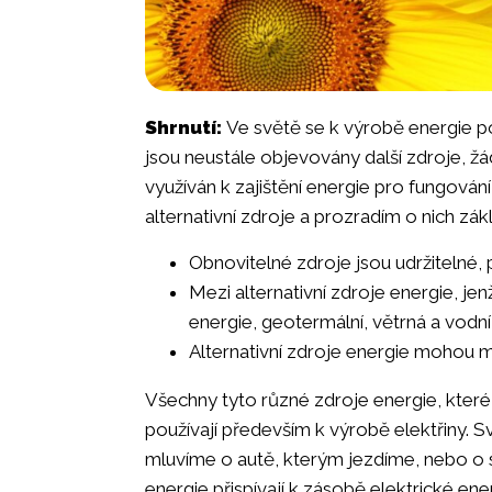
Shrnutí:
Ve světě se k výrobě energie po
jsou neustále objevovány další zdroje, ž
využíván k zajištění energie pro fungován
alternativní zdroje a prozradím o nich zák
Obnovitelné zdroje jsou udržitelné, 
Mezi alternativní zdroje energie, jen
energie, geotermální, větrná a vodní
Alternativní zdroje energie mohou mí
Všechny tyto různé zdroje energie, které n
používají především k výrobě elektřiny. Sv
mluvíme o autě, kterým jezdíme, nebo o 
energie přispívají k zásobě elektrické en