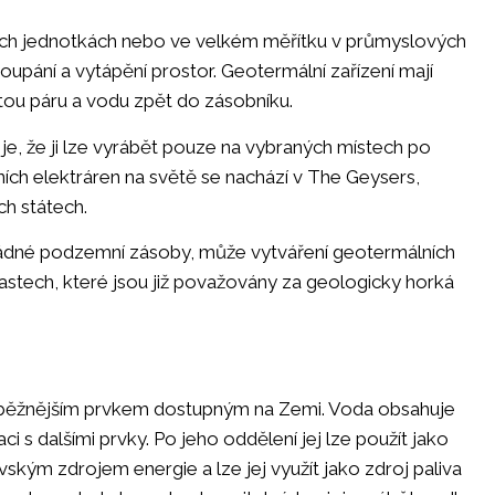
ných jednotkách nebo ve velkém měřítku v průmyslových
koupání a vytápění prostor. Geotermální zařízení mají
itou páru a vodu zpět do zásobníku.
e, že ji lze vyrábět pouze na vybraných místech po
ích elektráren na světě se nachází v The Geysers,
ch státech.
žádné podzemní zásoby, může vytváření geotermálních
lastech, které jsou již považovány za geologicky horká
ejběžnějším prvkem dostupným na Zemi. Voda obsahuje
aci s dalšími prvky. Po jeho oddělení jej lze použít jako
vským zdrojem energie a lze jej využít jako zdroj paliva