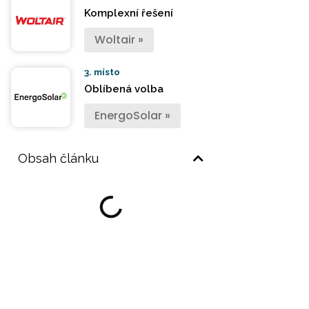
Komplexní řešení
Woltair »
3. místo
Oblíbená volba
EnergoSolar »
Obsah článku