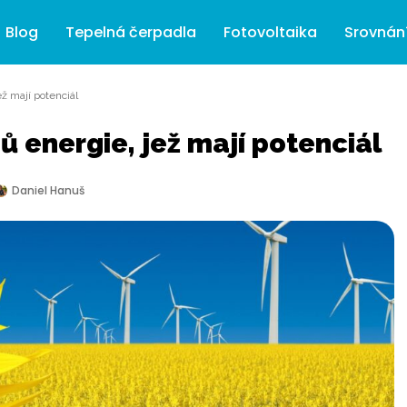
Blog
Tepelná čerpadla
Fotovoltaika
Srovnán
ež mají potenciál
jů energie, jež mají potenciál
Daniel Hanuš