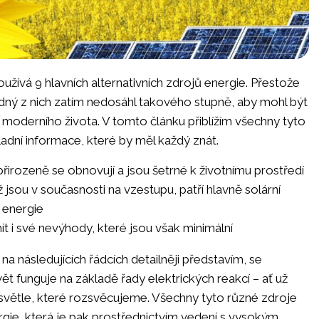
užívá 9 hlavních alternativních zdrojů energie. Přestože
ádný z nich zatím nedosáhl takového stupně, aby mohl být
í moderního života. V tomto článku přiblížím všechny tyto
ladní informace, které by měl každý znát.
přirozeně se obnovují a jsou šetrné k životnímu prostředí
ž jsou v současnosti na vzestupu, patří hlavně solární
 energie
t i své nevýhody, které jsou však minimální
a následujících řádcích detailněji představím, se
ět funguje na základě řady elektrických reakcí – ať už
světle, které rozsvěcujeme. Všechny tyto různé zdroje
ergie, která je pak prostřednictvím vedení s vysokým