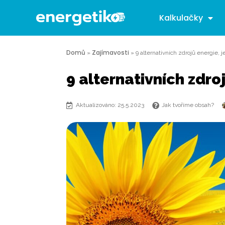
Kalkulačky
Domů
Zajímavosti
»
»
9 alternativních zdrojů energie, j
9 alternativních zdro
Aktualizováno: 25.5.2023
Jak tvoříme obsah?