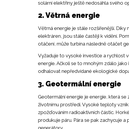
solární elektřiny ještě nedosáhla svého o
2. Větrná energie
Větrná energie je stále rozšířenější. Dík
elektráren, jsou stále častěji k vidění. Po
otáčení, může turbína následně otáčet ge
Vyžaduje to vysoké investice a rychlost v
energie. Ačkoli se to mnohým zdálo jako id
odhalovat nepředvídané ekologické dopady
3. Geotermální energie
Geotermální energie je energie, která se z
životnímu prostředí. Vysoké teploty vzni
zpožďováním radioaktivních částic. Horké
produkuje páru. Pára se pak zachycuje a p
generátory.