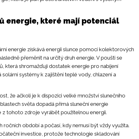
ů energie, které mají potenciál
ární energie získává energii slunce pomocí kolektorových
následně přeměnit na určitý druh energie. V poušti se
lů, která shromažďují dostatek energie pro nabíjení
lární systémy k zajištění teplé vody, chlazení a
t, že ačkoli je k dispozici velké množství slunečního
blastech světa dopadá přímá sluneční energie
z tohoto zdroje vyrábět použitelnou energii.
h ročních období a počasí, kdy nemusí být vždy využita.
očáteční investice, protože technologie skladování