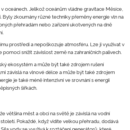
ejí v oceánech. Jelikož oceánům vládne gravitace Měsíce,
ostí. Byly zkoumány různé techniky přeměny energie vln na
obných přehradám nebo zařízení ukotvených na dně
í.
tnímu prostředí a nepoškozuje atmosféru. Lze ji využívat v
pomoci snížit závislost země na zahraničních palivech.
ský ekosystém a může být také zdrojem rušení
lmi závislá na vlnové délce a může být také zdrojem
ergie je také méně intenzivní ve srovnání s energií
ěpisných šířkách.
že většina měst a obcí na světě je závislá na vodní
é století. Pokaždé, když vidíte velkou přehradu, dodává
. Síla vody se využívá k roztáčení generátorů, které