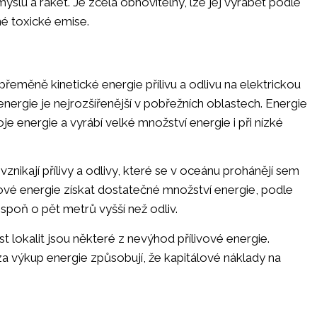
yslu a raket. Je zcela obnovitelný, lze jej vyrábět podle
é toxické emise.
k přeměně kinetické energie přílivu a odlivu na elektrickou
energie je nejrozšířenější v pobřežních oblastech. Energie
oje energie a vyrábí velké množství energie i při nízké
znikají přílivy a odlivy, které se v oceánu prohánějí sem
vové energie získat dostatečné množství energie, podle
spoň o pět metrů vyšší než odliv.
lokalit jsou některé z nevýhod přílivové energie.
za výkup energie způsobují, že kapitálové náklady na