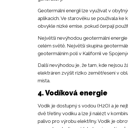
Geotermální energii lze využívat v obyt
aplikacích. Ve starověku se používala ke 
obvykle nízké emise, pokud čerpají použ
Největší nevýhodou geotermální energie j
celém světě. Největší skupina geotermáln
geotermálním poli v Kalifornii ve Spojený
Další nevýhodou je, že tam, kde nejsou 
elektráren zvýšit riziko zemětřesení v ob
místa.
4. Vodíková energie
Vodík je dostupný s vodou (H2O) a je n
dvě třetiny vodíku a lze ji nalézt v kombin
palivo pro výrobu elektřiny. Vodík je obro