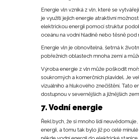
Energie vln vzniká z vln, které se vytvář
je využití jejich energie atraktivní možn
elektrickou energii pomocí struktur pod
oceánu na vodní hladině nebo těsně pod n
Energie vln je obnovitelná, šetrná k živo
pobřežních oblastech mnoha zemí a může 
Výroba energie z vln může poškodit moř
soukromých a komerčních plavidel. Je ve
vizuálního a hlukového znečištění. Tato en
dostupnou v severnějších a jižnějších zem
7. Vodní energie
Řekl bych, že si mnoho lidí neuvědomuje, 
energii, a tomu tak bylo již po celé minul
někde vodní energii do elektrické stanice