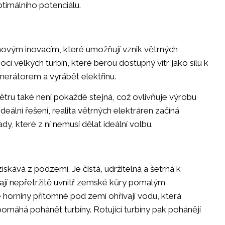
ptimálního potenciálu.
y novým inovacím, které umožňují vznik větrných
mocí velkých turbín, které berou dostupný vítr jako sílu k
nerátorem a vyrábět elektřinu.
ětru také není pokaždé stejná, což ovlivňuje výrobu
eální řešení, realita větrných elektráren začíná
, které z ní nemusí dělat ideální volbu.
ískává z podzemí. Je čistá, udržitelná a šetrná k
kají nepřetržitě uvnitř zemské kůry pomalým
 horniny přítomné pod zemí ohřívají vodu, která
omáhá pohánět turbíny. Rotující turbíny pak pohánějí