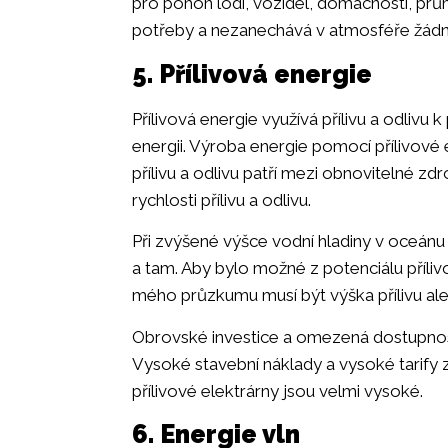
pro pohon lodí, vozidel, domácností, prům
potřeby a nezanechává v atmosféře žádn
5. Přílivová energie
Přílivová energie využívá přílivu a odlivu 
energii. Výroba energie pomocí přílivové 
přílivu a odlivu patří mezi obnovitelné zdr
rychlosti přílivu a odlivu.
Při zvýšené výšce vodní hladiny v oceánu v
a tam. Aby bylo možné z potenciálu příli
mého průzkumu musí být výška přílivu ale
Obrovské investice a omezená dostupnost 
Vysoké stavební náklady a vysoké tarify 
přílivové elektrárny jsou velmi vysoké.
6. Energie vln