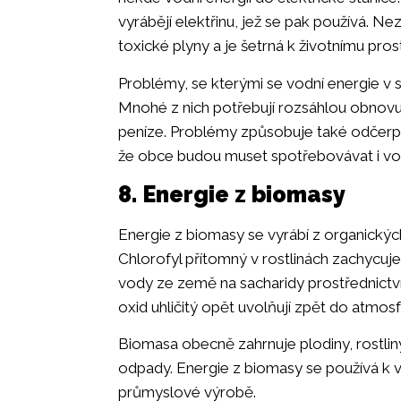
vyrábějí elektřinu, jež se pak používá. Ne
toxické plyny a je šetrná k životnímu prost
Problémy, se kterými se vodní energie v s
Mnohé z nich potřebují rozsáhlou obnovu,
peníze. Problémy způsobuje také odčerpá
že obce budou muset spotřebovávat i vodu
8. Energie z biomasy
Energie z biomasy se vyrábí z organickýc
Chlorofyl přítomný v rostlinách zachycuje
vody ze země na sacharidy prostřednictví
oxid uhličitý opět uvolňují zpět do atmos
Biomasa obecně zahrnuje plodiny, rostliny
odpady. Energie z biomasy se používá k v
průmyslové výrobě.