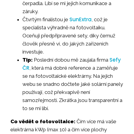
čerpadla. Líbí se mi jejich komunikace a
záruky.
SunExtra
Čtvrtým finalistou je
, což je
specialista výhradně na fotovoltaiku.
Oceňuji předpřipravené sety, díky čemuž
člověk přesně ví, do jakých zařízeních
investuje.
Sefy
Tip:
Poslední dobou mě zaujala firma
ČR
, která má dobré reference a zaměřuje
se na fotovoltaické elektrárny. Na jejich
webu se snadno dočtete jaké solární panely
používají, což překvapivě není
samozřejmostí. Zkrátka jsou transparentní a
to se mi líbí.
Co vědět o fotovoltaice:
Čím více má vaše
elektrárna kWp (max 10) a čím více plochy