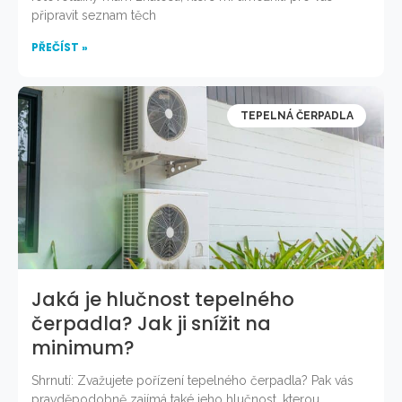
připravit seznam těch
PŘEČÍST »
TEPELNÁ ČERPADLA
Jaká je hlučnost tepelného
čerpadla? Jak ji snížit na
minimum?
Shrnutí: Zvažujete pořízení tepelného čerpadla? Pak vás
pravděpodobně zajímá také jeho hlučnost, kterou