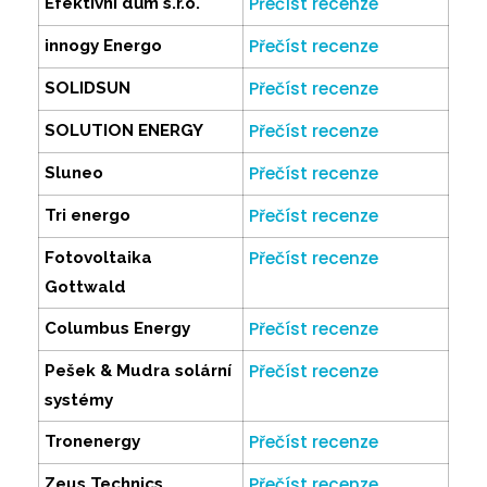
Přečíst recenze
Efektivní dům s.r.o.
Přečíst recenze
innogy Energo
Přečíst recenze
SOLIDSUN
Přečíst recenze
SOLUTION ENERGY
Přečíst recenze
Sluneo
Přečíst recenze
Tri energo
Přečíst recenze
Fotovoltaika
Gottwald
Přečíst recenze
Columbus Energy
Přečíst recenze
Pešek & Mudra solární
systémy
Přečíst recenze
Tronenergy
Přečíst recenze
Zeus Technics