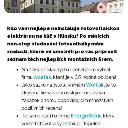
Kdo vám nejlépe nainstaluje fotovoltaickou
elektrárnu na klíč v Hlinsku? Po měsících
non-stop studování fotovoltaiky mám
znalosti, které mi umožnili pro vás připravit
seznam těch nejlepších montážních firem.
Na základě kladných recenzí jsem vybral
Acetex
firmu
, která je v ČR hodně oblíbená.
Woltair
Jako sázku na jistotu vnímám
, je to
zkušená firma s obrovským množstvím
zakázek a tomu odpovídajícím množstvím
pozitivních recenzí.
EnergoSolar,
To samé platí i o firmě
která
vedle fotovoltaiky instaluje i tepelná