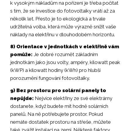
k vysokým nákladům na pořízení je třeba počítat
s tím, že se investice do fotovoltaiky vrátí až za
několik let. Přesto je to ekologická a trvale
udržitelná volba, která může výrazně snížit vaše
náklady na elektřinu v dlouhodobém horizontu.
8) Orientace v jednotkách v elektřině vám
pomůže:
Je dobré rozumět základním
jednotkám jako jsou volty, ampéry, kilowatt peak
(kWP) a kilowatt hodiny (kWh) pro hlubší
porozumění fungování fotovoltaiky.
9) Bez prostoru pro solární panely to
nepůjde:
Nejvíce elektřiny ze své elektrárny
dostanete, když budete mít hodně solárních
panelů. Na ně potřebujete prostor. Pokud
nemáte dostatek prostoru na střeše, můžete
také zvážit instalaci na zemi. Některé faktory,