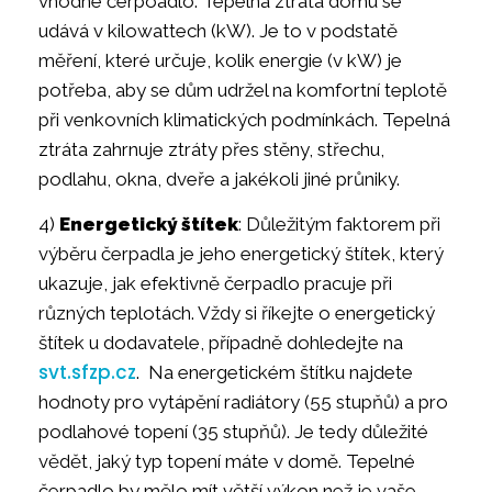
vhodné čerpoadlo. Tepelná ztráta domu se
udává v kilowattech (kW). Je to v podstatě
měření, které určuje, kolik energie (v kW) je
potřeba, aby se dům udržel na komfortní teplotě
při venkovních klimatických podmínkách. Tepelná
ztráta zahrnuje ztráty přes stěny, střechu,
podlahu, okna, dveře a jakékoli jiné průniky.
4)
Energetický štítek
: Důležitým faktorem při
výběru čerpadla je jeho energetický štítek, který
ukazuje, jak efektivně čerpadlo pracuje při
různých teplotách. Vždy si říkejte o energetický
štítek u dodavatele, případně dohledejte na
svt.sfzp.cz
. Na energetickém štítku najdete
hodnoty pro vytápění radiátory (55 stupňů) a pro
podlahové topení (35 stupňů). Je tedy důležité
vědět, jaký typ topení máte v domě. Tepelné
čerpadlo by mělo mít větší výkon než je vaše