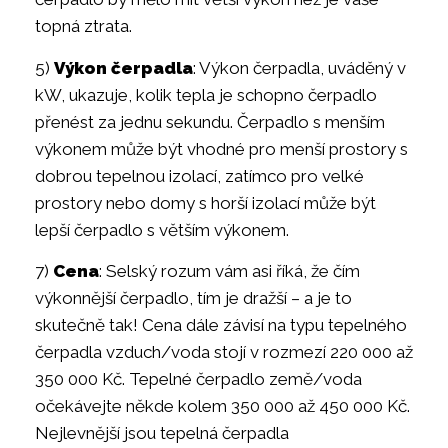
topná ztrata.
5)
Výkon čerpadla
: Výkon čerpadla, uváděný v
kW, ukazuje, kolik tepla je schopno čerpadlo
přenést za jednu sekundu. Čerpadlo s menším
výkonem může být vhodné pro menší prostory s
dobrou tepelnou izolací, zatímco pro velké
prostory nebo domy s horší izolací může být
lepší čerpadlo s větším výkonem.
7)
Cena
: Selský rozum vám asi říká, že čím
výkonnější čerpadlo, tím je dražší – a je to
skutečně tak! Cena dále závisí na typu tepelného
čerpadla vzduch/voda stojí v rozmezí 220 000 až
350 000 Kč. Tepelné čerpadlo země/voda
očekávejte někde kolem 350 000 až 450 000 Kč.
Nejlevnější jsou tepelná čerpadla