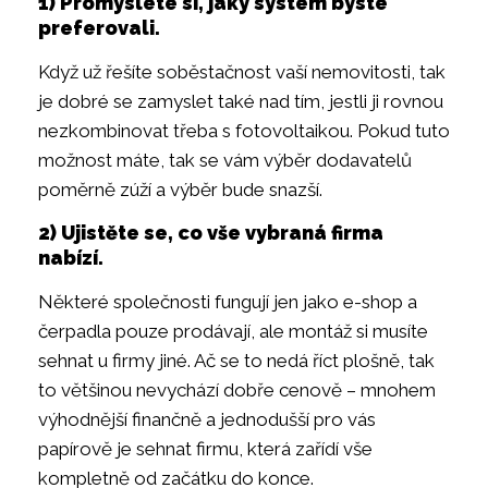
1) Promyslete si, jaký systém byste
preferovali.
Když už řešíte soběstačnost vaší nemovitosti, tak
je dobré se zamyslet také nad tím, jestli ji rovnou
nezkombinovat třeba s fotovoltaikou. Pokud tuto
možnost máte, tak se vám výběr dodavatelů
poměrně zúží a výběr bude snazší.
2) Ujistěte se, co vše vybraná firma
nabízí.
Některé společnosti fungují jen jako e-shop a
čerpadla pouze prodávají, ale montáž si musíte
sehnat u firmy jiné. Ač se to nedá říct plošně, tak
to většinou nevychází dobře cenově – mnohem
výhodnější finančně a jednodušší pro vás
papírově je sehnat firmu, která zařídí vše
kompletně od začátku do konce.