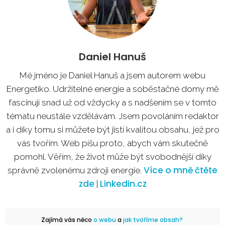
Daniel Hanuš
Mé jméno je Daniel Hanuš a jsem autorem webu
Energetiko. Udržitelné energie a soběstačné domy mě
fascinují snad už od vždycky a s nadšením se v tomto
tématu neustále vzdělávám. Jsem povoláním redaktor
a i díky tomu si můžete být jistí kvalitou obsahu, jež pro
vás tvořím. Web píšu proto, abych vám skutečně
pomohl. Věřím, že život může být svobodnější díky
Více o mně čtěte
správně zvolenému zdroji energie.
zde
Linkedin.cz
|
Zajímá vás něco
o webu
a
jak tvoříme obsah?