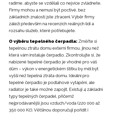
radíme, abyste se vzdělali co nejvíce zvládnete.
Firmy mohou a nemusí být poctivé, bez
základních znalostí jste ztraceni. Výběr firmy
záleží především na recenzích reálných lidí a
rozsahu služeb, které potřebujete.
O výběru tepelného čerpadla:
Změřte si
tepelnou ztrátu domu externí firmou, jinou než
která vám instaluje čerpadlo. Zkontrolujte si, že
nabízené tepelné čerpadlo je vhodné pro váš
dům – výkon v energetickém štítku by měl být
vyšší než tepelná ztráta domu. Ideální pro
tepelné čerpadlo je podlahové vytápění, ale
radiátor je také možné zapojit. Existují 4 základní
typy tepelných čerpadel, přičemž
nejprodávanější jsou vzduch/voda (220 000 až
350 000 Kč). Většinou doporučuji pořídit i