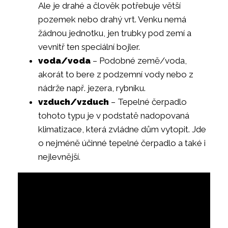
Ale je drahé a člověk potřebuje větší
pozemek nebo drahý vrt. Venku nemá
žádnou jednotku, jen trubky pod zemí a
vevnitř ten speciální bojler.
voda/voda
– Podobné země/voda,
akorát to bere z podzemní vody nebo z
nádrže např. jezera, rybníku.
vzduch/vzduch
– Tepelné čerpadlo
tohoto typu je v podstatě nadopovaná
klimatizace, která zvládne dům vytopit. Jde
o nejméně účinné tepelné čerpadlo a také i
nejlevnější.