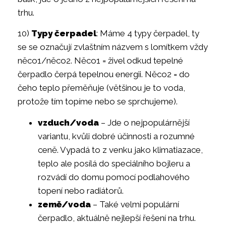
trhu.
10)
Typy čerpadel
: Máme 4 typy čerpadel, ty
se se označují zvlaštním názvem s lomítkem vždy
něco1/něco2. Něco1 = živel odkud tepelné
čerpadlo čerpá tepelnou energii. Něco2 = do
čeho teplo přeměňuje (většinou je to voda,
protože tím topíme nebo se sprchujeme).
vzduch/voda
– Jde o nejpopulárnější
variantu, kvůli dobré účinnosti a rozumné
ceně. Vypadá to z venku jako klimatiazace,
teplo ale posílá do speciálního bojleru a
rozvádí do domu pomocí podlahového
topení nebo radiátorů.
země/voda
– Také velmi populární
čerpadlo, aktuálně nejlepší řešení na trhu.