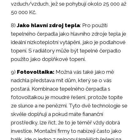
vzduch/vzduch, jež se pohybují okolo 25 000 až
50 000 Kč.
8)
Jako hlavní zdroj tepla
: Pro použití
tepelného čerpadla jako hlavního zdroje tepla je
ideální nízkoteplotní vytápění, jako je podlahové
topení. S radiátory může být tepelné čerpadlo
použito jako doplňkové topení.
9)
Fotovoltaika:
Možná vás také jako mě
nadchla představa mít dům, který se o vás
postará. Kombinace tepelného čerpadla s
fotovoltaikou je moudré řešení, protože topíte
ze slunce a ne penězmi. Tyto dvě technologie se
skvěle doplňují a pokud máte fiananční
prostředky, lze říct, že to je téměř vždy dobrá
investice. Montažní firmy to nabízejí často jako
balík, jde o jedno z nejpopulárnějších řešení na