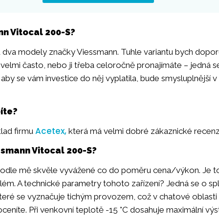
n Vitocal 200-S?
d dva modely značky Viessmann. Tuhle variantu bych doporu
velmi často, nebo ji třeba celoročně pronajímáte – jedná s
 aby se vám investice do něj vyplatila, bude smysluplnější 
íte?
Acetex,
lad firmu
která má velmi dobré zákaznické recenz
ssmann Vitocal 200-S?
 podle mě skvěle vyvážené co do poměru cena/výkon. Je t
lém. A technické parametry tohoto zařízení? Jedná se o sp
eré se vyznačuje tichým provozem, což v chatové oblasti 
oceníte. Při venkovní teplotě -15 °C dosahuje maximální výs