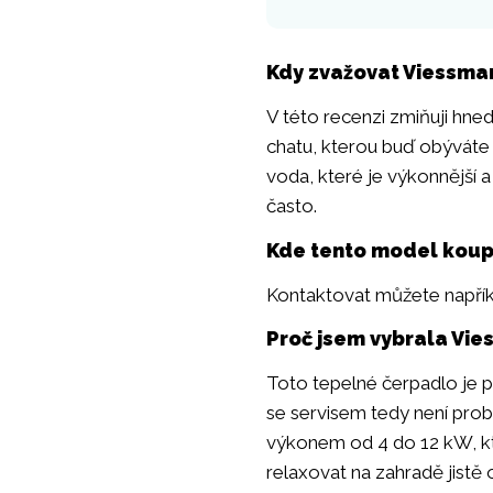
Kdy zvažovat Viessman
V této recenzi zmiňuji hne
chatu, kterou buď obýváte 
voda, které je výkonnější a
často.
Kde tento model koup
Kontaktovat můžete napřík
Proč jsem vybrala Vie
Toto tepelné čerpadlo je
se servisem tedy není prob
výkonem od 4 do 12 kW, kt
relaxovat na zahradě jistě 