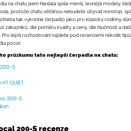
la na chatu jsem hledala spíše menší, levnější modely, klid
da, protože chatu většinou nebudete obývat nonstop, spíše
potřeba tak výkonné čerpadlo jako pro klasický rodinný d
zí zákazníků, dle poměru kvality a ceny, dle hlučnosti a da
. Pro lepší rozhodování najdete pod recenzemi několik tipů,
dla pozor.
ho průzkumu tato nejlepší čerpadla na chatu:
 200-S
 HT QUIET
ma 300-S
ukon
tocal 200-S recenze