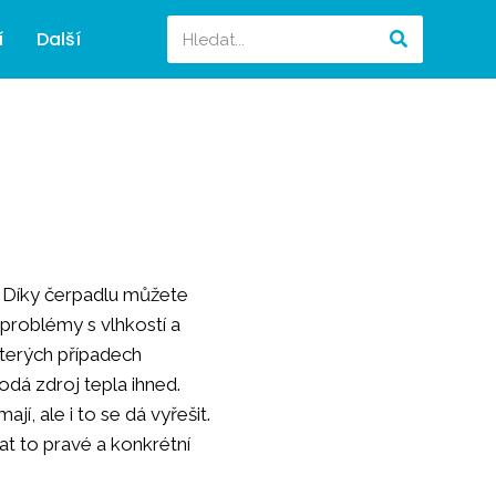
í
Další
. Díky čerpadlu můžete
 problémy s vlhkostí a
ěkterých případech
dá zdroj tepla ihned.
í, ale i to se dá vyřešit.
rat to pravé a konkrétní