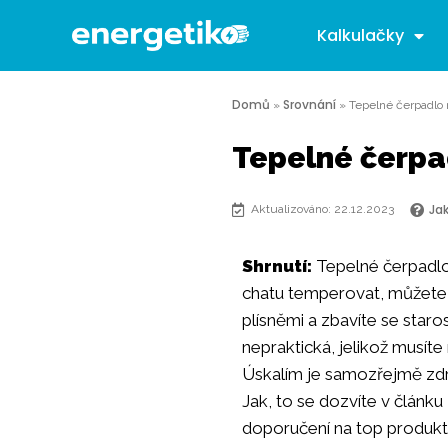
Kalkulačky
Domů
Srovnání
»
»
Tepelné čerpadlo n
Tepelné čerpad
Ja
Aktualizováno: 22.12.2023
Shrnutí:
Tepelné čerpadlo
chatu temperovat, můžete s
plísněmi a zbavíte se staro
nepraktická, jelikož musít
Úskalím je samozřejmě zdroj
Jak, to se dozvíte v článku 
doporučení na top produkt