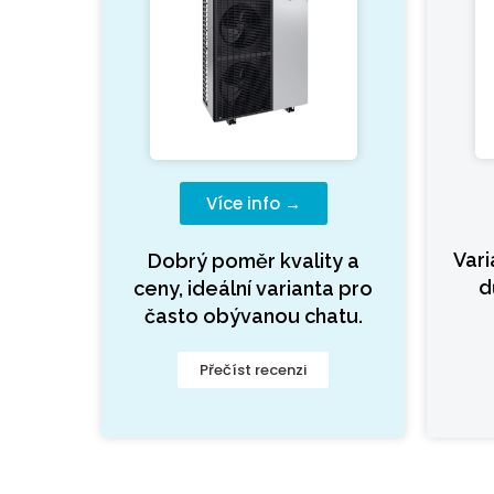
Více info →
Var
Dobrý poměr kvality a
d
ceny, ideální varianta pro
často obývanou chatu.
Přečíst recenzi