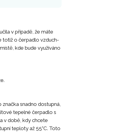
čila v případě, že máte
e totiž o čerpadlo vzduch-
v místě, kde bude využíváno
e.
o značka snadno dostupná,
litové tepelné čerpadlo s
a v době, kdy chcete
tupní teploty až 55°C. Toto