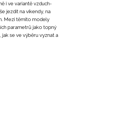
ně i ve variantě vzduch-
 jezdit na víkendy, na
ům. Mezi těmito modely
lších parametrů jako topný
 jak se ve výběru vyznat a