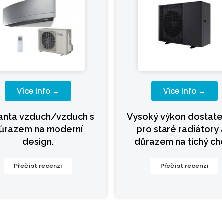
Více info →
Více info →
ianta vzduch/vzduch s
Vysoký výkon dostate
ůrazem na moderní
pro staré radiátory 
design.
důrazem na tichý ch
Přečíst recenzi
Přečíst recenzi