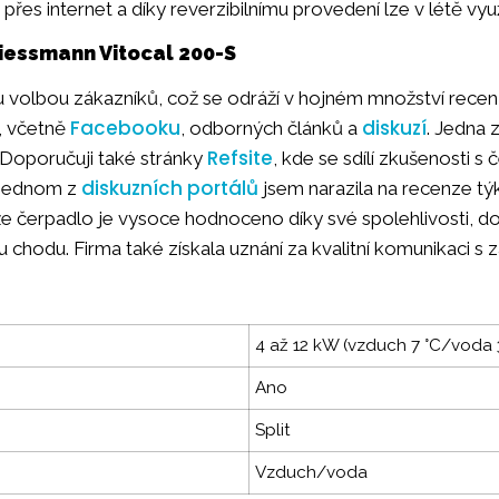
řes internet a díky reverzibilnímu provedení lze v létě využí
iessmann Vitocal 200-S
u volbou zákazníků, což se odráží v hojném množství rece
Facebooku
diskuzí
, včetně
, odborných článků a
. Jedna 
Refsite
 Doporučuji také stránky
, kde se sdílí zkušenosti s 
diskuzních portálů
 jednom z
jsem narazila na recenze tý
, že čerpadlo je vysoce hodnoceno díky své spolehlivosti, d
 chodu. Firma také získala uznání za kvalitní komunikaci s z
4 až 12 kW (vzduch 7 °C/voda 
Ano
Split
Vzduch/voda