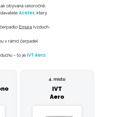
 tak obývaná celoročně,
Acetex
odavatele
, který
 čerpadlo
Emura
(vzduch-
u v rámci čerpadel
IVT Aero
zduchu – to je
.
4. místo
ono
IVT
Aero