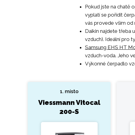
Pokud jste na chatě o
vyplatí se pořídit če
vás provede vším od n
Daikin najdete třeba
vzduch). Ideální pro t
Samsung EHS HT M
vzduch-voda. Jeho ve
Výkonné čerpadlo vzdu
1. místo
Viessmann Vitocal
200-S