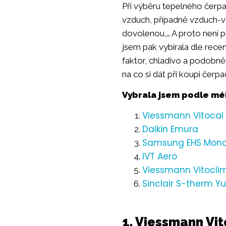
Při výběru tepelného čerpad
vzduch, případně vzduch-vo
dovolenou,… A proto není 
jsem pak vybírala dle recen
faktor, chladivo a podobně
na co si dát při koupi čerpa
Vybrala jsem podle mé
Viessmann Vitocal
Daikin Emura
Samsung EHS Mono
IVT Aero
Viessmann Vitocli
Sinclair S-therm Y
1. Viessmann Vi