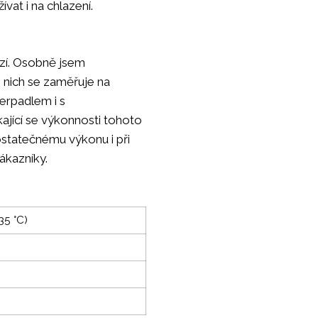
vat i na chlazení.
nzí. Osobně jsem
z nich se zaměřuje na
čerpadlem i s
kající se výkonnosti tohoto
ostatečnému výkonu i při
ákazníky.
35 °C)