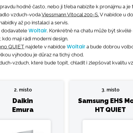
pravdu hodně často, nebo ji třeba nabízíte k pronájmu a je
rpadlo vzduch-voda
Viessmann Vitocal 200-S.
V nabídce u d
abídky až po instalaci a servis.
Woltair
 u dodavatele
. Konkrétně na chatu může být skvělé
y, kdo mají rádi moderní design.
Woltair
ono QUIET
najdete v nabídce
a bude dobrou volbo
lkou výhodou je důraz na tichý chod.
ch-vzduch, které bude topit, chladit i zlepšovat kvalitu v
2. místo
3. místo
Daikin
Samsung EHS M
Emura
HT QUIET