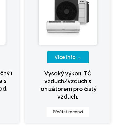
Více info →
čný i
Vysoký výkon. TČ
a s
vzduch/vzduch s
od.
ionizátorem pro čistý
vzduch.
Přečíst recenzi