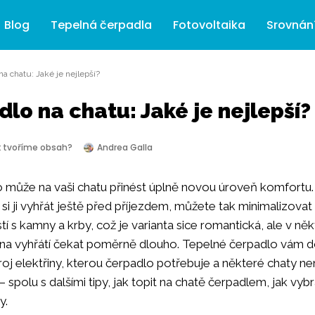
Blog
Tepelná čerpadla
Fotovoltaika
Srovnán
a chatu: Jaké je nejlepší?
lo na chatu: Jaké je nejlepší?
k tvoříme obsah?
Andrea Galla
 může na vaši chatu přinést úplně novou úroveň komfortu
i ji vyhřát ještě před příjezdem, můžete tak minimalizovat
stí s kamny a krby, což je varianta sice romantická, ale v n
e na vyhřátí čekat poměrně dlouho. Tepelné čerpadlo vám do
 elektřiny, kterou čerpadlo potřebuje a některé chaty nemaj
– spolu s dalšími tipy, jak topit na chatě čerpadlem, jak vyb
y.