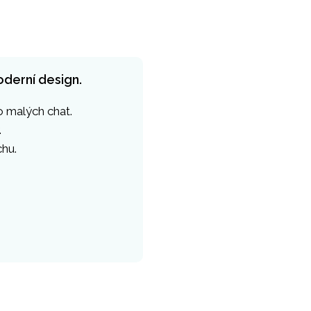
derní design.
o malých chat.
.
chu.