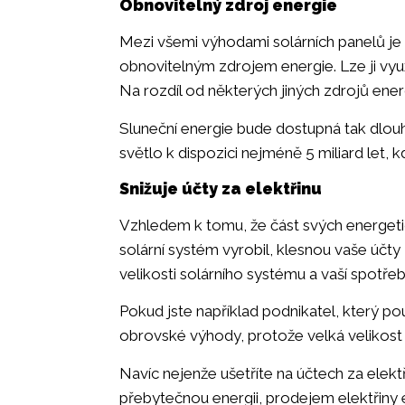
Obnovitelný zdroj energie
Mezi všemi výhodami solárních panelů je n
obnovitelným zdrojem energie. Lze ji využ
Na rozdíl od některých jiných zdrojů ener
Sluneční energie bude dostupná tak dlou
světlo k dispozici nejméně 5 miliard let,
Snižuje účty za elektřinu
Vzhledem k tomu, že část svých energeti
solární systém vyrobil, klesnou vaše účty 
velikosti solárního systému a vaší spotřeb
Pokud jste například podnikatel, který p
obrovské výhody, protože velká velikost 
Navíc nejenže ušetříte na účtech za elektř
přebytečnou energii, prodejem elektřiny e