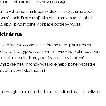
kupenství a proces se znovu opakuje.
hu, že výkon solární tepelné elektrárny závisí na počtu
odmínkách. Proto mají tyto elektrárny také zásobník,
, aby ji bylo možné v případě potřeby využít.
ektrárna
e založen na fotonech a světelné energii slunečních
h v těchto typech zařízení se rovněž liší. Zatímco solární
otovoltaické elektrárny používají panely tvořené
nými z křemíku (monokrystalické nebo polykrystalické
tovoltaickými vlastnostmi.
ní energie, tím méně budeme závislí na fosilních palivech.