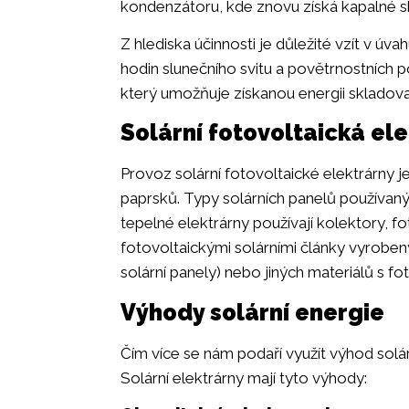
kondenzátoru, kde znovu získá kapalné s
Z hlediska účinnosti je důležité vzít v úva
hodin slunečního svitu a povětrnostních p
který umožňuje získanou energii skladovat
Solární fotovoltaická el
Provoz solární fotovoltaické elektrárny j
paprsků. Typy solárních panelů používanýc
tepelné elektrárny používají kolektory, f
fotovoltaickými solárními články vyrobe
solární panely) nebo jiných materiálů s fo
Výhody solární energie
Čím více se nám podaří využít výhod solár
Solární elektrárny mají tyto výhody: