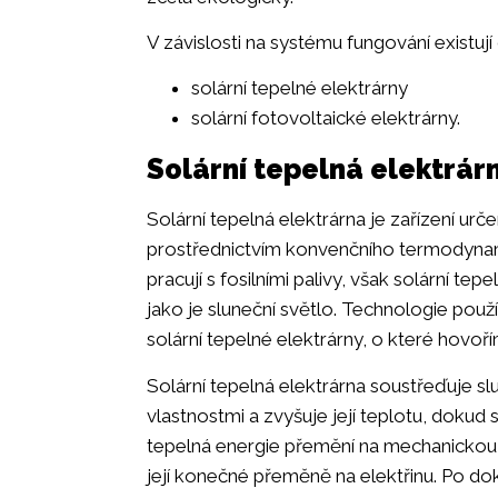
V závislosti na systému fungování existují 
solární tepelné elektrárny
solární fotovoltaické elektrárny.
Solární tepelná elektrár
Solární tepelná elektrárna je zařízení ur
prostřednictvím konvenčního termodynami
pracují s fosilními palivy, však solární te
jako je sluneční světlo. Technologie použív
solární tepelné elektrárny, o které hovoř
Solární tepelná elektrárna soustřeďuje sl
vlastnostmi a zvyšuje její teplotu, dokud 
tepelná energie přemění na mechanickou e
její konečné přeměně na elektřinu. Po d