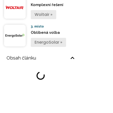
Komplexní řešení
Woltair »
3. místo
Oblíbená volba
EnergoSolar »
Obsah článku