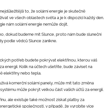
ejdůležitější to, že solární energie je skutečně
ívat ve všech oblastech světa a je k dispozici každý den.
gie nám solární energie nemůže dojít.
ho, dokud budeme mít Slunce, proto nám bude sluneční
 kdy podle vědců Slunce zanikne.
ckých potřeb budete pokrývat elektřinou, kterou váš
za energii. Kolik na účtech ušetříte, bude záviset na
ě elektřiny nebo tepla.
oužívá komerční solární panely, může mít tato změna
systému může pokrýt velkou část vašich účtů za energii.
inu, ale existuje také možnost získat platby za
nergetické společnosti, v případě, že vyrobíte více