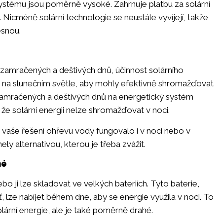
systému jsou poměrně vysoké. Zahrnuje platbu za solární
ci. Nicméně solární technologie se neustále vyvíjejí, takže
esnou.
em zamračených a deštivých dnů, účinnost solárního
lé na slunečním světle, aby mohly efektivně shromažďovat
 zamračených a deštivých dnů na energetický systém
, že solární energii nelze shromažďovat v noci.
vaše řešení ohřevu vody fungovalo i v noci nebo v
y alternativou, kterou je třeba zvážit.
hé
ebo ji lze skladovat ve velkých bateriích. Tyto baterie,
 lze nabíjet během dne, aby se energie využila v noci. To
olární energie, ale je také poměrně drahé.