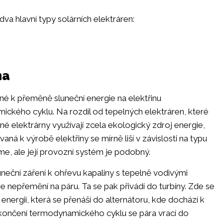
dva hlavní typy solárních elektráren:
na
čené k přeměně sluneční energie na elektřinu
ckého cyklu. Na rozdíl od tepelných elektráren, které
pelné elektrárny využívají zcela ekologický zdroj energie,
aná k výrobě elektřiny se mírně liší v závislosti na typu
íme, ale její provozní systém je podobný.
uneční záření k ohřevu kapaliny s tepelně vodivými
se nepřemění na páru. Ta se pak přivádí do turbíny. Zde se
nergii, která se přenáší do alternátoru, kde dochází k
okončení termodynamického cyklu se pára vrací do