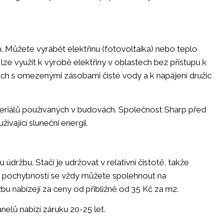
m. Můžete vyrábět elektřinu (fotovoltaika) nebo teplo
i lze využít k výrobě elektřiny v oblastech bez přístupu k
stech s omezenými zásobami čisté vody a k napájení družic
ateriálů používaných v budovách. Společnost Sharp před
vající sluneční energii.
držbu. Stačí je udržovat v relativní čistotě, takže
adě pochybností se vždy můžete spolehnout na
užbu nabízejí za ceny od přibližně od 35 Kč za m2.
nelů nabízí záruku 20-25 let.