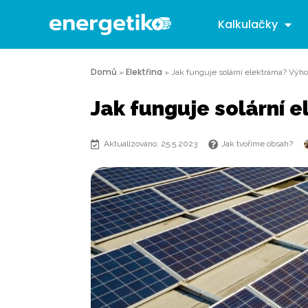
Kalkulačky
Domů
Elektřina
»
»
Jak funguje solární elektrárna? Vý
Jak funguje solární 
Aktualizováno: 25.5.2023
Jak tvoříme obsah?