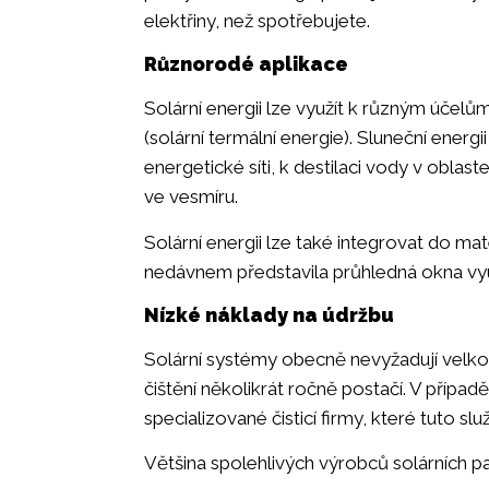
elektřiny, než spotřebujete.
Různorodé aplikace
Solární energii lze využít k různým účelů
(solární termální energie). Sluneční energi
energetické síti, k destilaci vody v obla
ve vesmíru.
Solární energii lze také integrovat do m
nedávnem představila průhledná okna využí
Nízké náklady na údržbu
Solární systémy obecně nevyžadují velkou ú
čištění několikrát ročně postačí. V příp
specializované čisticí firmy, které tuto sl
Většina spolehlivých výrobců solárních pa