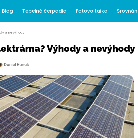
Blog
Tepelná čerpadla
Fotovoltaika
Srovnán
hody a nevýhody
elektrárna? Výhody a nevýhody
Daniel Hanuš