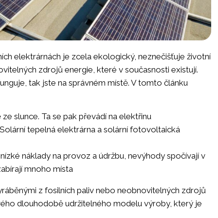
ích elektrárnách je zcela ekologický, neznečišťuje životní
ovitelných zdrojů energie, které v současnosti existují.
a funguje, tak jste na správném místě. V tomto článku
ě ze slunce. Ta se pak převádí na elektřinu
 Solární tepelná elektrárna a solární fotovoltaická
í nízké náklady na provoz a údržbu, nevýhody spočívají v
zabírají mnoho místa
yráběnými z fosilních paliv nebo neobnovitelných zdrojů
ového dlouhodobě udržitelného modelu výroby, který je