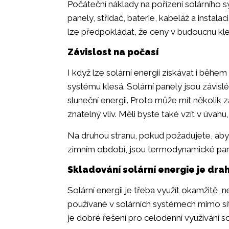
Počáteční náklady na pořízení solárního 
panely, střídač, baterie, kabeláž a instala
lze předpokládat, že ceny v budoucnu kl
Závislost na počasí
I když lze solární energii získávat i běh
systému klesá. Solární panely jsou závis
sluneční energii. Proto může mít několik
znatelný vliv. Měli byste také vzít v úvahu
Na druhou stranu, pokud požadujete, aby 
zimním období, jsou termodynamické panel
Skladování solární energie je dra
Solární energii je třeba využít okamžitě, n
používané v solárních systémech mimo síť,
je dobré řešení pro celodenní využívání s