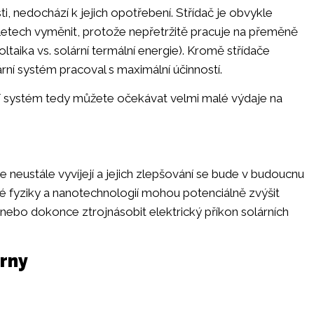
i, nedochází k jejich opotřebení. Střídač je obvykle
0 letech vyměnit, protože nepřetržitě pracuje na přeměně
oltaika vs. solární termální energie). Kromě střídače
ární systém pracoval s maximální účinností.
ní systém tedy můžete očekávat velmi malé výdaje na
e neustále vyvíjejí a jejich zlepšování se bude v budoucnu
vé fyziky a nanotechnologií mohou potenciálně zvýšit
 nebo dokonce ztrojnásobit elektrický příkon solárních
árny