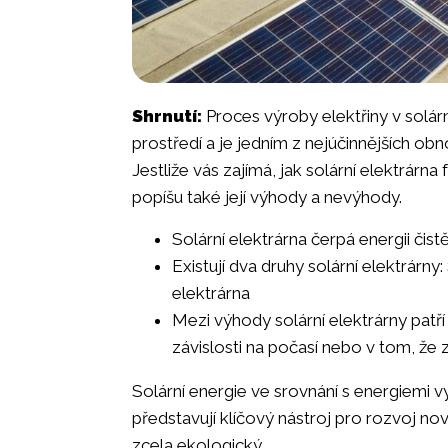
Shrnutí:
Proces výroby elektřiny v solárn
prostředí a je jedním z nejúčinnějších obn
Jestliže vás zajímá, jak solární elektrárn
popíšu také její výhody a nevýhody.
Solární elektrárna čerpá energii čist
Existují dva druhy solární elektrárny:
elektrárna
Mezi výhody solární elektrárny patř
závislosti na počasí nebo v tom, že 
Solární energie ve srovnání s energiemi v
představují klíčový nástroj pro rozvoj n
zcela ekologický.