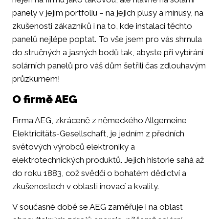
panely v jejím portfoliu – na jejich plusy a mínusy, na
zkušenosti zákazníků i na to, kde instalaci těchto
panelů nejlépe poptat. To vše jsem pro vás shrnula
do stručných a jasných bodů tak, abyste při vybírání
solárních panelů pro váš dům šetřili čas zdlouhavým
průzkumem!
O firmě AEG
Firma AEG, zkráceně z německého Allgemeine
Elektricitäts-Gesellschaft, je jedním z předních
světových výrobců elektroniky a
elektrotechnických produktů. Jejich historie sahá až
do roku 1883, což svědčí o bohatém dědictví a
zkušenostech v oblasti inovací a kvality.
V současné době se AEG zaměřuje i na oblast