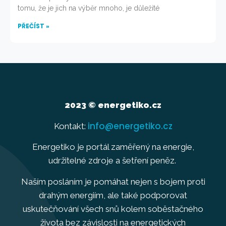
tomu, že je jich na výběr mnoho, je důležité
PŘEČÍST »
2023 © energetiko.cz
info@energetiko.cz
Kontakt:
Energetiko je portál zaměřený na energie,
udržitelné zdroje a šetření peněz.
Naším posláním je pomáhat nejen s bojem proti
drahým energiím, ale také podporovat
uskutečňování všech snů kolem soběstačného
života bez závislosti na energetických