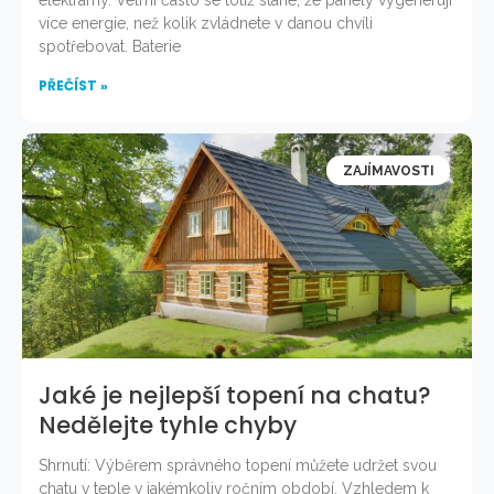
elektrárny. Velmi často se totiž stane, že panely vygenerují
více energie, než kolik zvládnete v danou chvíli
spotřebovat. Baterie
PŘEČÍST »
ZAJÍMAVOSTI
Jaké je nejlepší topení na chatu?
Nedělejte tyhle chyby
Shrnutí: Výběrem správného topení můžete udržet svou
chatu v teple v jakémkoliv ročním období. Vzhledem k