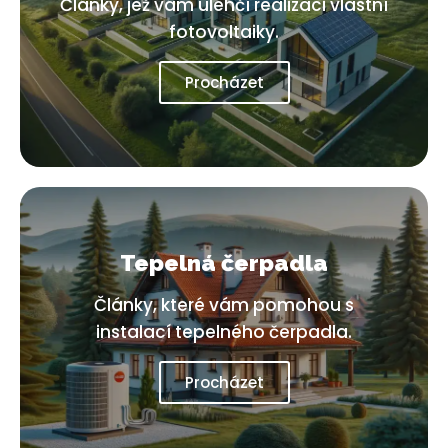
Články, jež vám ulehčí realizaci vlastní
fotovoltaiky.
Procházet
Tepelná čerpadla
Články, které vám pomohou s
instalací tepelného čerpadla.
Procházet