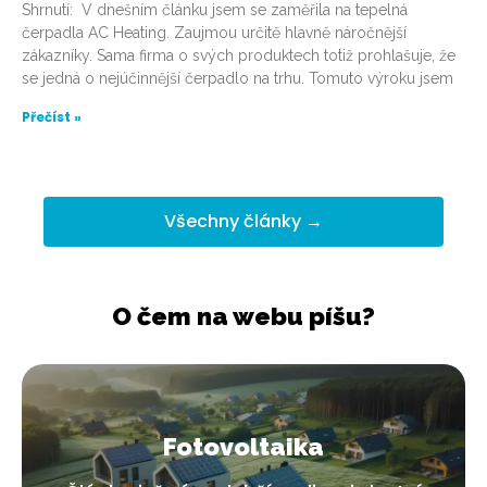
Shrnutí: V dnešním článku jsem se zaměřila na tepelná
čerpadla AC Heating. Zaujmou určitě hlavně náročnější
zákazníky. Sama firma o svých produktech totiž prohlašuje, že
se jedná o nejúčinnější čerpadlo na trhu. Tomuto výroku jsem
Přečíst »
Všechny články →
O čem na webu píšu?
Fotovoltaika