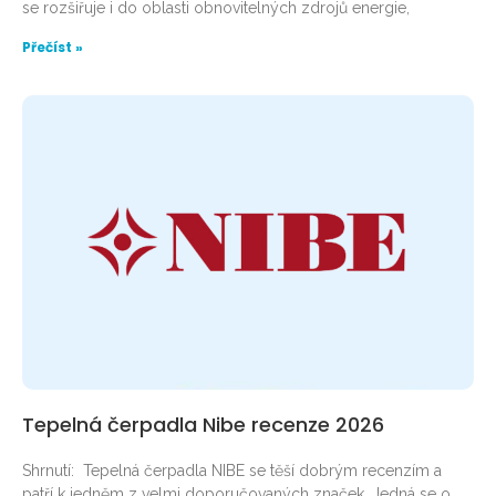
se rozšiřuje i do oblasti obnovitelných zdrojů energie,
Přečíst »
Tepelná čerpadla Nibe recenze 2026
Shrnutí: Tepelná čerpadla NIBE se těší dobrým recenzím a
patří k jedněm z velmi doporučovaných značek. Jedná se o