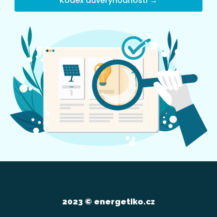
Kodex důvěryhodnosti →
2023 © energetiko.cz