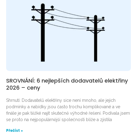
SROVNÁNÍ: 6 nejlepších dodavatelů elektřiny
2026 – ceny
Shrnutí: Dodavatelů elektřiny sice není mnoho, ale jejich
podmínky a nabídky jsou často trochu komplikované a ve
finále je pak těžké najít skutečně výhodné řešení. Podívala jsem
se proto na nejpopulárnější společnosti blíže a zjistila
Přečíst »