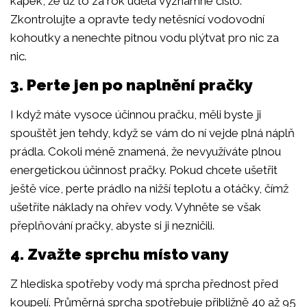
kapek, že už to za rok udělá významné číslo.
Zkontrolujte a opravte tedy netěsnící vodovodní
kohoutky a nenechte pitnou vodu plýtvat pro nic za
nic.
3. Perte jen po naplnění pračky
I když máte vysoce účinnou pračku, měli byste ji
spouštět jen tehdy, když se vám do ní vejde plná náplň
prádla. Cokoli méně znamená, že nevyužíváte plnou
energetickou účinnost pračky. Pokud chcete ušetřit
ještě více, perte prádlo na nižší teplotu a otáčky, čímž
ušetříte náklady na ohřev vody. Vyhněte se však
přeplňování pračky, abyste si ji nezničili.
4. Zvažte sprchu místo vany
Z hlediska spotřeby vody má sprcha přednost před
koupelí. Průměrná sprcha spotřebuje přibližně 40 až 95