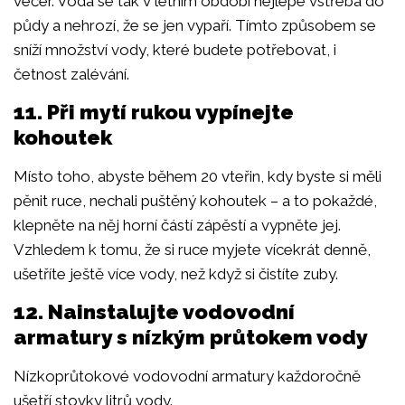
večer. Voda se tak v letním období nejlépe vstřebá do
půdy a nehrozí, že se jen vypaří. Tímto způsobem se
sníží množství vody, které budete potřebovat, i
četnost zalévání.
11. Při mytí rukou vypínejte
kohoutek
Místo toho, abyste během 20 vteřin, kdy byste si měli
pěnit ruce, nechali puštěný kohoutek – a to pokaždé,
klepněte na něj horní částí zápěstí a vypněte jej.
Vzhledem k tomu, že si ruce myjete vícekrát denně,
ušetříte ještě více vody, než když si čistíte zuby.
12. Nainstalujte vodovodní
armatury s nízkým průtokem vody
Nízkoprůtokové vodovodní armatury každoročně
ušetří stovky litrů vody.