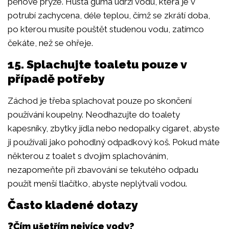
pěnové pryže. Hustá guma udrží vodu, která je v
potrubí zachycena, déle teplou, čímž se zkrátí doba,
po kterou musíte pouštět studenou vodu, zatímco
čekáte, než se ohřeje.
15. Splachujte toaletu pouze v
případě potřeby
Záchod je třeba splachovat pouze po skončení
používání koupelny. Neodhazujte do toalety
kapesníky, zbytky jídla nebo nedopalky cigaret, abyste
ji používali jako pohodlný odpadkový koš. Pokud máte
některou z toalet s dvojím splachováním,
nezapomeňte při zbavování se tekutého odpadu
použít menší tlačítko, abyste neplýtvali vodou.
Často kladené dotazy
❓Čím ušetřím nejvíce vody?