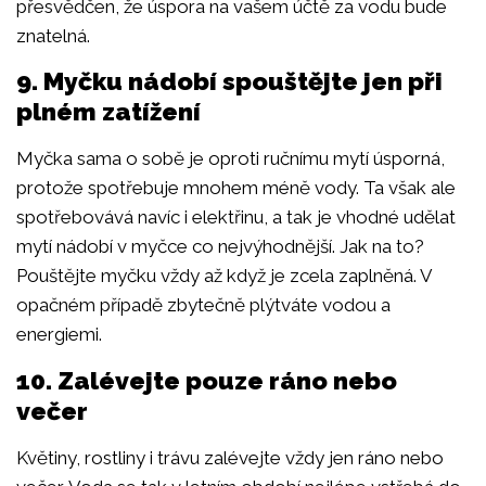
přesvědčen, že úspora na vašem účtě za vodu bude
znatelná.
9. Myčku nádobí spouštějte jen při
plném zatížení
Myčka sama o sobě je oproti ručnímu mytí úsporná,
protože spotřebuje mnohem méně vody. Ta však ale
spotřebovává navíc i elektřinu, a tak je vhodné udělat
mytí nádobí v myčce co nejvýhodnější. Jak na to?
Pouštějte myčku vždy až když je zcela zaplněná. V
opačném případě zbytečně plýtváte vodou a
energiemi.
10. Zalévejte pouze ráno nebo
večer
Květiny, rostliny i trávu zalévejte vždy jen ráno nebo