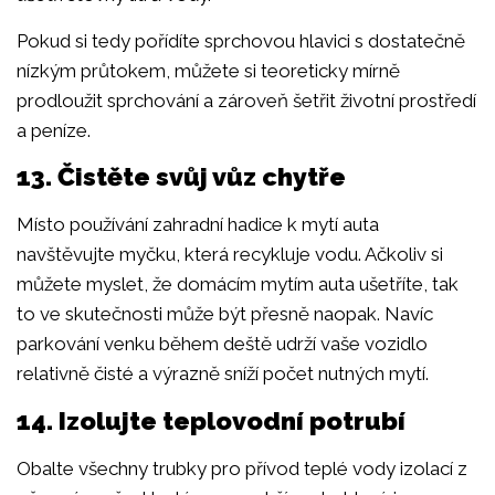
Pokud si tedy pořídíte sprchovou hlavici s dostatečně
nízkým průtokem, můžete si teoreticky mírně
prodloužit sprchování a zároveň šetřit životní prostředí
a peníze.
13. Čistěte svůj vůz chytře
Místo používání zahradní hadice k mytí auta
navštěvujte myčku, která recykluje vodu. Ačkoliv si
můžete myslet, že domácím mytím auta ušetříte, tak
to ve skutečnosti může být přesně naopak. Navíc
parkování venku během deště udrží vaše vozidlo
relativně čisté a výrazně sníží počet nutných mytí.
14. Izolujte teplovodní potrubí
Obalte všechny trubky pro přívod teplé vody izolací z