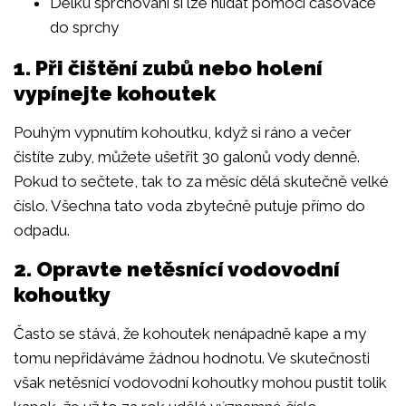
Délku sprchování si lze hlídat pomocí časovače
do sprchy
1. Při čištění zubů nebo holení
vypínejte kohoutek
Pouhým vypnutím kohoutku, když si ráno a večer
čistíte zuby, můžete ušetřit 30 galonů vody denně.
Pokud to sečtete, tak to za měsíc dělá skutečně velké
číslo. Všechna tato voda zbytečně putuje přímo do
odpadu.
2. Opravte netěsnící vodovodní
kohoutky
Často se stává, že kohoutek nenápadně kape a my
tomu nepřidáváme žádnou hodnotu. Ve skutečnosti
však netěsnící vodovodní kohoutky mohou pustit tolik