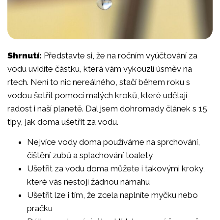
Shrnutí:
Představte si, že na ročním vyúčtování za
vodu uvidíte částku, která vám vykouzlí úsměv na
rtech. Není to nic nereálného, stačí během roku s
vodou šetřit pomocí malých kroků, které udělají
radost i naší planetě. Dal jsem dohromady článek s 15
tipy, jak doma ušetřit za vodu.
Nejvíce vody doma používáme na sprchování,
čištění zubů a splachování toalety
Ušetřit za vodu doma můžete i takovými kroky,
které vás nestojí žádnou námahu
Ušetřit lze i tím, že zcela naplníte myčku nebo
pračku