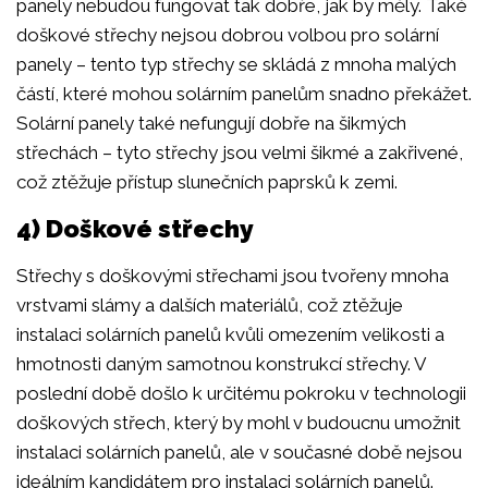
panely nebudou fungovat tak dobře, jak by měly. Také
doškové střechy nejsou dobrou volbou pro solární
panely – tento typ střechy se skládá z mnoha malých
částí, které mohou solárním panelům snadno překážet.
Solární panely také nefungují dobře na šikmých
střechách – tyto střechy jsou velmi šikmé a zakřivené,
což ztěžuje přístup slunečních paprsků k zemi.
4) Doškové střechy
Střechy s doškovými střechami jsou tvořeny mnoha
vrstvami slámy a dalších materiálů, což ztěžuje
instalaci solárních panelů kvůli omezením velikosti a
hmotnosti daným samotnou konstrukcí střechy. V
poslední době došlo k určitému pokroku v technologii
doškových střech, který by mohl v budoucnu umožnit
instalaci solárních panelů, ale v současné době nejsou
ideálním kandidátem pro instalaci solárních panelů.