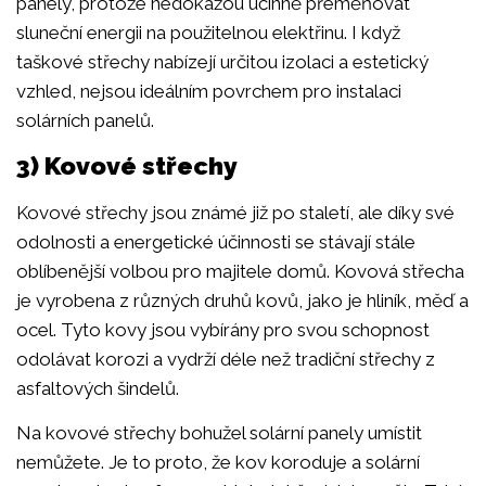
panely, protože nedokážou účinně přeměňovat
sluneční energii na použitelnou elektřinu. I když
taškové střechy nabízejí určitou izolaci a estetický
vzhled, nejsou ideálním povrchem pro instalaci
solárních panelů.
3) Kovové střechy
Kovové střechy jsou známé již po staletí, ale díky své
odolnosti a energetické účinnosti se stávají stále
oblíbenější volbou pro majitele domů. Kovová střecha
je vyrobena z různých druhů kovů, jako je hliník, měď a
ocel. Tyto kovy jsou vybírány pro svou schopnost
odolávat korozi a vydrží déle než tradiční střechy z
asfaltových šindelů.
Na kovové střechy bohužel solární panely umístit
nemůžete. Je to proto, že kov koroduje a solární