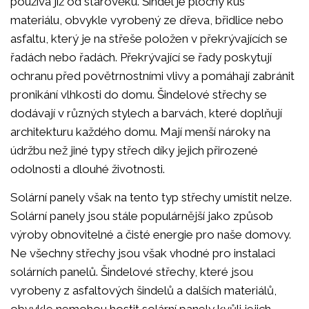
používá již od starověku. Šindel je plochý kus
materiálu, obvykle vyrobený ze dřeva, břidlice nebo
asfaltu, který je na střeše položen v překrývajících se
řadách nebo řadách. Překrývající se řady poskytují
ochranu před povětrnostními vlivy a pomáhají zabránit
pronikání vlhkosti do domu. Šindelové střechy se
dodávají v různých stylech a barvách, které doplňují
architekturu každého domu. Mají menší nároky na
údržbu než jiné typy střech díky jejich přirozené
odolnosti a dlouhé životnosti.
Solární panely však na tento typ střechy umístit nelze.
Solární panely jsou stále populárnější jako způsob
výroby obnovitelné a čisté energie pro naše domovy.
Ne všechny střechy jsou však vhodné pro instalaci
solárních panelů. Šindelové střechy, které jsou
vyrobeny z asfaltových šindelů a dalších materiálů,
obvykle nemohou hostit solární panely kvůli jejich