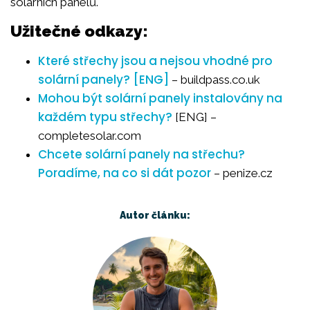
solárních panelů.
Užitečné odkazy:
Které střechy jsou a nejsou vhodné pro
solární panely? [ENG]
– buildpass.co.uk
Mohou být solární panely instalovány na
každém typu střechy?
[ENG] –
completesolar.com
Chcete solární panely na střechu?
Poradíme, na co si dát pozor
– penize.cz
Autor článku: