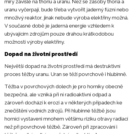
míry závislé na thoriu a uranu. Než se zásoby thoria a
uranu vyčerpají, bude třeba vytvořit jaderný fúzní nebo
množivý reaktor, jinak nebude výroba elektřiny možná.
V současné době je jaderná energie vzhledem k
ubývajícím zdrojům pouze drahou krátkodobou
možností výroby elektřiny.
Dopad na životní prostředí
Největší dopad na životní prostředí má destruktivní
proces těžby uranu. Uran se těží povrchově i hlubinně.
Těžba v povrchových dolech je pro horníky obecně
bezpečná, ale vzniká při ní radioaktivní odpad a
zároveň dochází k erozi a v některých případech ke
znečištění vodních zdrojů. Při hlubinné těžbě jsou
horníci vystaveni mnohem většímu riziku otravy radiací
než při povrchové těžbě. Zároveň při zpracování i