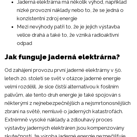
Jaderná elektrárna má několik výhod, například
nízké provozní náklady nebo to, že se jedná o
konzistentní zdroj energie
Mezi nevýhody patří to, že je jejich výstavba
velice drahá a také to, že vzniká radioaktivní
odpad
Jak funguje jaderná elektrárna?
Od zahájení provozu první jaderné elektrárny v 50.
letech 20. století se svět v otázce jaderné energie
velmi rozdělil. Je sice čistší alternativou k fosilním
palivům, ale tento druh energie je také spojován s
některými z nejnebezpečnějších a nejsmrtonosnějších
zbraní na světě, nemluvě o jaderných katastrofách.
Extrémně vysoké náklady a zdlouhavý proces
výstavby jaderných elektráren jsou kompenzovány
skutečností, že výroba jaderné energie neznečišťuje