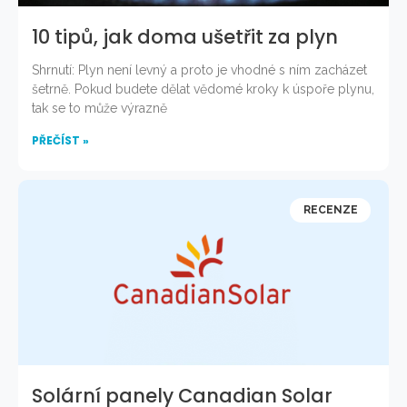
10 tipů, jak doma ušetřit za plyn
Shrnutí: Plyn není levný a proto je vhodné s ním zacházet
šetrně. Pokud budete dělat vědomé kroky k úspoře plynu,
tak se to může výrazně
PŘEČÍST »
RECENZE
Solární panely Canadian Solar