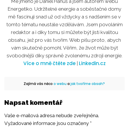
Mé jméno je Daniel Hanuš a jsem autorem webu
Energetiko. Udržitelné energie a soběstačné domy
mě fascinují snad už od vždycky a s nadšením se v
tomto tématu neustále vzdělávám. Jsem povoláním
redaktor a i díky tomu si můžete být jistí kvalitou
obsahu, jež pro vás tvořím. Web píšu proto, abych
vám skutečně pomohl. Věřím, že život může být
svobodnější díky správně zvolenému zdroji energie.
Více o mně čtěte zde
Linkedin.cz
|
Zajímá vás něco
o webu
a
jak tvoříme obsah?
Napsat komentář
Vaše e-mailová adresa nebude zveřejněna.
Vyžadované informace jsou označeny
*