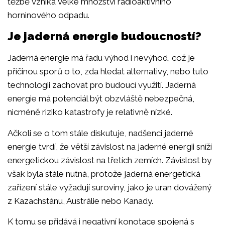
těžbě vzniká velké množství radioaktivního
horninového odpadu.
Je jaderná energie budoucností?
Jaderná energie má řadu výhod i nevýhod, což je
příčinou sporů o to, zda hledat alternativy, nebo tuto
technologii zachovat pro budoucí využití. Jaderná
energie má potenciál být obzvláště nebezpečná,
nicméně riziko katastrofy je relativně nízké.
Ačkoli se o tom stále diskutuje, nadšenci jaderné
energie tvrdí, že větší závislost na jaderné energii sníží
energetickou závislost na třetích zemích. Závislost by
však byla stále nutná, protože jaderná energetická
zařízení stále vyžadují suroviny, jako je uran dovážený
z Kazachstánu, Austrálie nebo Kanady.
K tomu se přidává i negativní konotace spojená s