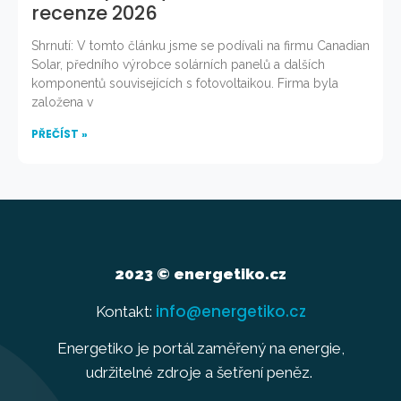
recenze 2026
Shrnutí: V tomto článku jsme se podívali na firmu Canadian
Solar, předního výrobce solárních panelů a dalších
komponentů souvisejících s fotovoltaikou. Firma byla
založena v
PŘEČÍST »
2023 © energetiko.cz
info@energetiko.cz
Kontakt:
Energetiko je portál zaměřený na energie,
udržitelné zdroje a šetření peněz.