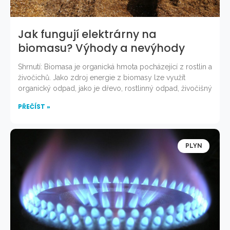
Jak fungují elektrárny na
biomasu? Výhody a nevýhody
Shrnutí: Biomasa je organická hmota pocházející z rostlin a
živočichů. Jako zdroj energie z biomasy lze využít
organický odpad, jako je dřevo, rostlinný odpad, živočišný
PŘEČÍST »
PLYN