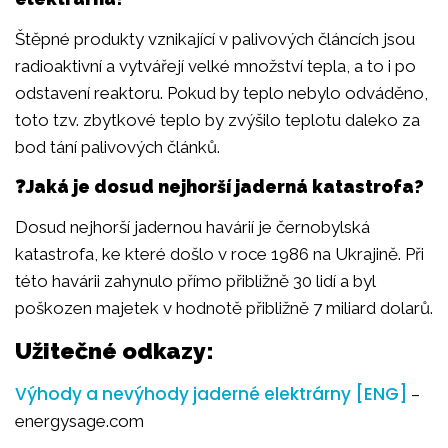
Štěpné produkty vznikající v palivových článcích jsou
radioaktivní a vytvářejí velké množství tepla, a to i po
odstavení reaktoru. Pokud by teplo nebylo odváděno,
toto tzv. zbytkové teplo by zvýšilo teplotu daleko za
bod tání palivových článků.
❓Jaká je dosud nejhorší jaderná katastrofa?
Dosud nejhorší jadernou havárií je černobylská
katastrofa, ke které došlo v roce 1986 na Ukrajině. Při
této havárii zahynulo přímo přibližně 30 lidí a byl
poškozen majetek v hodnotě přibližně 7 miliard dolarů.
Užitečné odkazy:
Výhody a nevýhody jaderné elektrárny [ENG]
–
energysage.com