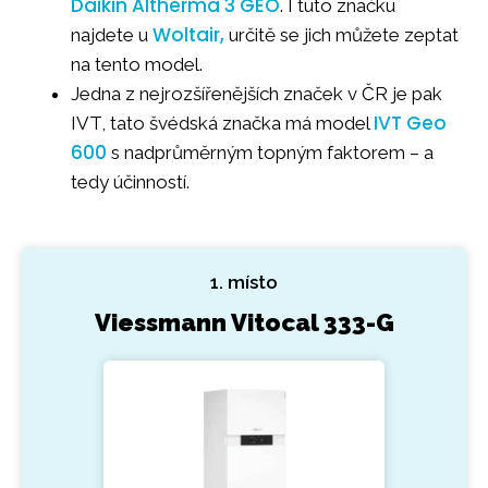
Daikin Altherma 3 GEO
. I tuto značku
Woltair,
najdete u
určitě se jich můžete zeptat
na tento model.
Jedna z nejrozšířenějších značek v ČR je pak
IVT Geo
IVT, tato švédská značka má model
600
s nadprůměrným topným faktorem – a
tedy účinností.
1. místo
Viessmann Vitocal 333-G