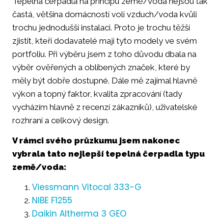
Tepelná čerpadla na principu země/voda nejsou tak
častá, většina domácností volí vzduch/voda kvůli
trochu jednodušší instalaci. Proto je trochu těžší
zjistit, kteří dodavatelé mají tyto modely ve svém
portfoliu. Při výběru jsem z toho důvodu dbala na
výběr ověřených a oblíbených značek, které by
měly být dobře dostupné. Dále mě zajímal hlavně
výkon a topný faktor, kvalita zpracování (tady
vycházím hlavně z recenzí zákazníků), uživatelské
rozhraní a celkový design.
V rámci svého průzkumu jsem nakonec
vybrala tato nejlepší tepelná čerpadla typu
země/voda:
Viessmann Vitocal 333-G
NIBE F1255
Daikin Altherma 3 GEO