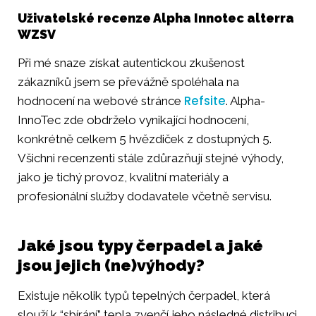
Uživatelské recenze Alpha Innotec alterra
WZSV
Při mé snaze získat autentickou zkušenost
zákazníků jsem se převážně spoléhala na
Refsite
hodnocení na webové stránce
. Alpha-
InnoTec zde obdrželo vynikající hodnocení,
konkrétně celkem 5 hvězdiček z dostupných 5.
Všichni recenzenti stále zdůrazňují stejné výhody,
jako je tichý provoz, kvalitní materiály a
profesionální služby dodavatele včetně servisu.
Jaké jsou typy čerpadel a jaké
jsou jejich (ne)výhody?
Existuje několik typů tepelných čerpadel, která
slouží k “sbírání” tepla zvenčí jeho následné distribuci