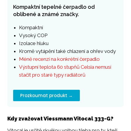
Kompaktní tepelné čerpadlo od
oblíbené a známé značky.
Kompaktní
Vysoký COP
Izolace hluku
Kromě vytápění také chlazení a ohřev vody
Méně recenzí na konkrétní čerpadlo
Výstupní teplota 60 stupňů Celsia nemusí
stačit pro staré typy radiátorů
Prozkoumat produkt →
Kdy zvažovat Viessmann Vitocal 333-G?
Vitocal je určitě skvělou volbou třeba pro ty, kteří