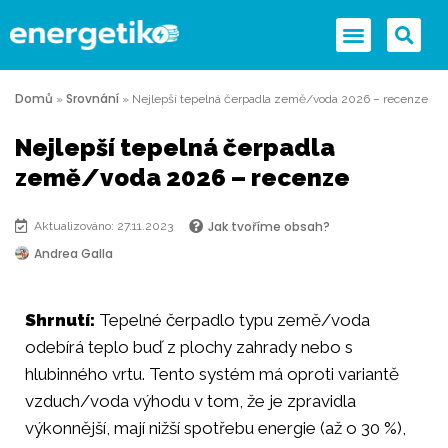
Domů
Srovnání
»
»
Nejlepší tepelná čerpadla země/voda 2026 – recenze
Nejlepší tepelná čerpadla
země/voda 2026 – recenze
Jak tvoříme obsah?
Aktualizováno: 27.11.2023
Andrea Galla
Shrnutí:
Tepelné čerpadlo typu země/voda
odebírá teplo buď z plochy zahrady nebo s
hlubinného vrtu. Tento systém má oproti variantě
vzduch/voda výhodu v tom, že je zpravidla
výkonnější, mají nižší spotřebu energie (až o 30 %),