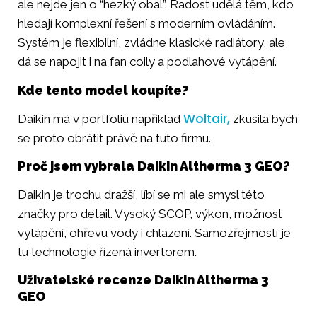
ale nejde jen o “hezký obal”. Radost udělá těm, kdo
hledají komplexní řešení s moderním ovládáním.
Systém je flexibilní, zvládne klasické radiátory, ale
dá se napojit i na fan coily a podlahové vytápění.
Kde tento model koupíte?
Woltair,
Daikin má v portfoliu například
zkusila bych
se proto obrátit právě na tuto firmu.
Proč jsem vybrala Daikin Altherma 3 GEO?
Daikin je trochu dražší, líbí se mi ale smysl této
značky pro detail. Vysoký SCOP, výkon, možnost
vytápění, ohřevu vody i chlazení. Samozřejmostí je
tu technologie řízená invertorem.
Uživatelské recenze Daikin Altherma 3
GEO