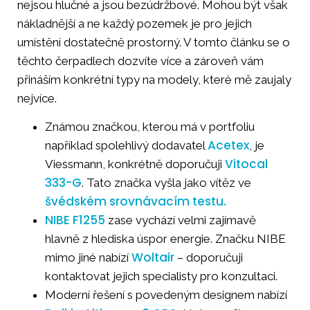
nejsou hlučné a jsou bezúdržbové. Mohou být však
nákladnější a ne každý pozemek je pro jejich
umístění dostatečně prostorný. V tomto článku se o
těchto čerpadlech dozvíte více a zároveň vám
přináším konkrétní typy na modely, které mě zaujaly
nejvíce.
Známou značkou, kterou má v portfoliu
Acetex
například spolehlivý dodavatel
, je
Vitocal
Viessmann, konkrétně doporučuji
333-G
. Tato značka vyšla jako vítěz ve
švédském srovnávacím testu.
NIBE F1255
zase vychází velmi zajímavě
hlavně z hlediska úspor energie. Značku NIBE
Woltair
mimo jiné nabízí
– doporučuji
kontaktovat jejich specialisty pro konzultaci.
Moderní řešení s povedeným designem nabízí