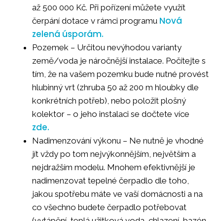
až 500 000 Kč. Při pořízení můžete využít
Nová
čerpání dotace v rámci programu
zelená úsporám.
Pozemek – Určitou nevýhodou varianty
země/voda je náročnější instalace. Počítejte s
tím, že na vašem pozemku bude nutné provést
hlubinný vrt (zhruba 50 až 200 m hloubky dle
konkrétních potřeb), nebo položit plošný
kolektor – o jeho instalaci se dočtete více
zde.
Nadimenzování výkonu – Ne nutně je vhodné
jít vždy po tom nejvýkonnějším, největším a
nejdražším modelu. Mnohem efektivnější je
nadimenzovat tepelné čerpadlo dle toho,
jakou spotřebu máte ve vaší domácnosti a na
co všechno budete čerpadlo potřebovat
(vytápění, teplá užitková voda, chlazení, bazén,