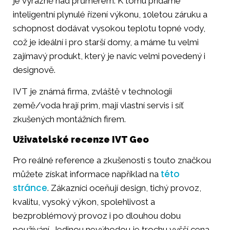
je výrazně nad průměrem. K tomu přidáme
inteligentní plynulé řízení výkonu, 10letou záruku a
schopnost dodávat vysokou teplotu topné vody,
což je ideální i pro starší domy, a máme tu velmi
zajímavý produkt, který je navíc velmi povedený i
designově.
IVT je známá firma, zvláště v technologii
země/voda hrají prim, mají vlastní servis i síť
zkušených montážních firem.
Uživatelské recenze IVT Geo
Pro reálné reference a zkušenosti s touto značkou
této
můžete získat informace například na
stránce
. Zákazníci oceňují design, tichý provoz,
kvalitu, vysoký výkon, spolehlivost a
bezproblémový provoz i po dlouhou dobu
používání. Jedinou nevýhodou je trochu vyšší cena.