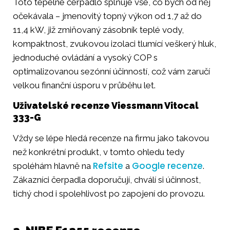
Toto tepelné čerpadlo splňuje vše, co bych od něj
očekávala – jmenovitý topný výkon od 1,7 až do
11,4 kW, již zmiňovaný zásobník teplé vody,
kompaktnost, zvukovou izolaci tlumící veškerý hluk,
jednoduché ovládání a vysoký COP s
optimalizovanou sezónní účinností, což vám zaručí
velkou finanční úsporu v průběhu let.
Uživatelské recenze Viessmann Vitocal
333-G
Vždy se lépe hledá recenze na firmu jako takovou
než konkrétní produkt, v tomto ohledu tedy
Refsite
Google recenze
spoléhám hlavně na
a
.
Zákazníci čerpadla doporučují, chválí si účinnost,
tichý chod i spolehlivost po zapojení do provozu.