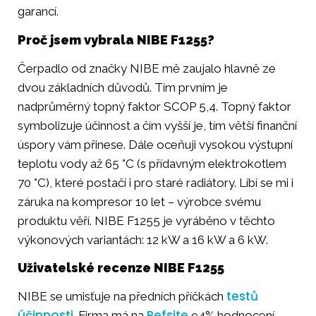
garancí.
Proč jsem vybrala NIBE F1255?
Čerpadlo od značky NIBE mě zaujalo hlavně ze
dvou základních důvodů. Tím prvním je
nadprůměrný topný faktor SCOP 5,4. Topný faktor
symbolizuje účinnost a čím vyšší je, tím větší finanční
úspory vám přinese. Dále oceňuji vysokou výstupní
teplotu vody až 65 °C (s přídavným elektrokotlem
70 °C), které postačí i pro staré radiátory. Líbí se mi i
záruka na kompresor 10 let – výrobce svému
produktu věří. NIBE F1255 je vyráběno v těchto
výkonových variantách: 12 kW a 16 kW a 6 kW.
Uživatelské recenze NIBE F1255
testů
NIBE se umisťuje na předních příčkách
účinnosti
Refsite
. Firma má na
94% hodnocení,